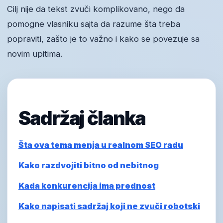
Cilj nije da tekst zvuči komplikovano, nego da
pomogne vlasniku sajta da razume šta treba
popraviti, zašto je to važno i kako se povezuje sa
novim upitima.
Sadržaj članka
Šta ova tema menja u realnom SEO radu
Kako razdvojiti bitno od nebitnog
Kada konkurencija ima prednost
Kako napisati sadržaj koji ne zvuči robotski