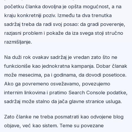
početku članka dovoljna je opšta mogućnost, a na
kraju konkretniji poziv. Između ta dva trenutka
sadržaj treba da radi svoj posao: da gradi poverenje,
razjasni problem i pokaže da iza svega stoji stručno
razmišljanje.
Na duži rok ovakav sadržaj je vredan zato što ne
funkcioniše kao jednokratna kampanja. Dobar članak
može mesecima, pa i godinama, da dovodi posetioce.
Ako ga povremeno osvežavamo, povezujemo
internim linkovima i pratimo Search Console podatke,
sadržaj može stalno da jača glavne stranice usluga.
Zato članke ne treba posmatrati kao odvojene blog
objave, već kao sistem. Teme su povezane