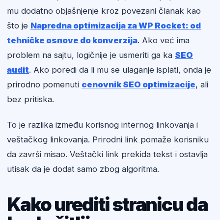
mu dodatno objašnjenje kroz povezani članak kao
što je
Napredna optimizacija za WP Rocket: od
tehničke osnove do konverzija
. Ako već ima
problem na sajtu, logičnije je usmeriti ga ka
SEO
audit
. Ako poredi da li mu se ulaganje isplati, onda je
prirodno pomenuti
cenovnik SEO optimizacije
, ali
bez pritiska.
To je razlika između korisnog internog linkovanja i
veštačkog linkovanja. Prirodni link pomaže korisniku
da završi misao. Veštački link prekida tekst i ostavlja
utisak da je dodat samo zbog algoritma.
Kako urediti stranicu da