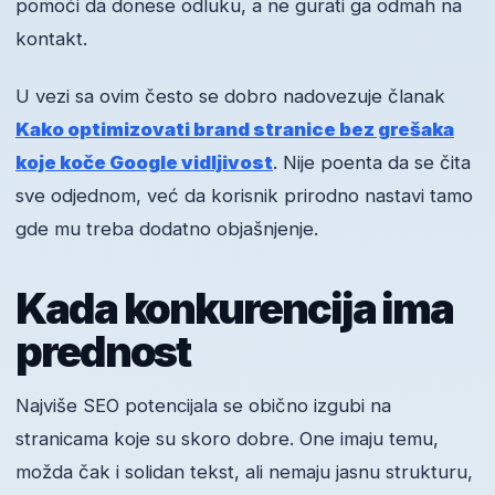
pomoći da donese odluku, a ne gurati ga odmah na
kontakt.
U vezi sa ovim često se dobro nadovezuje članak
Kako optimizovati brand stranice bez grešaka
koje koče Google vidljivost
. Nije poenta da se čita
sve odjednom, već da korisnik prirodno nastavi tamo
gde mu treba dodatno objašnjenje.
Kada konkurencija ima
prednost
Najviše SEO potencijala se obično izgubi na
stranicama koje su skoro dobre. One imaju temu,
možda čak i solidan tekst, ali nemaju jasnu strukturu,