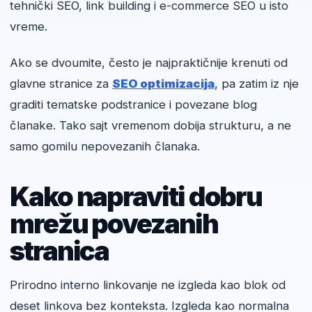
tehnički SEO, link building i e-commerce SEO u isto
vreme.
Ako se dvoumite, često je najpraktičnije krenuti od
glavne stranice za
SEO optimizacija
, pa zatim iz nje
graditi tematske podstranice i povezane blog
članake. Tako sajt vremenom dobija strukturu, a ne
samo gomilu nepovezanih članaka.
Kako napraviti dobru
mrežu povezanih
stranica
Prirodno interno linkovanje ne izgleda kao blok od
deset linkova bez konteksta. Izgleda kao normalna