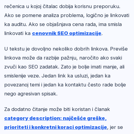
rečenica u kojoj čitalac dobija korisnu preporuku.
Ako se pomene analiza problema, logično je linkovati
ka auditu. Ako se objašnjava cena rada, ima smisla
linkovati ka
cenovnik SEO optimizacije
.
U tekstu je dovoljno nekoliko dobrih linkova. Previše
linkova može da razbije pažnju, naročito ako svaki
zvuči kao SEO zadatak. Zato je bolje imati manje, ali
smislenije veze. Jedan link ka usluzi, jedan ka
povezanoj temi i jedan ka kontaktu često rade bolje
nego agresivan spisak.
Za dodatno čitanje može biti koristan i članak
category description: najčešće greške,
prioriteti i konkretni koraci optimizacije
, jer se