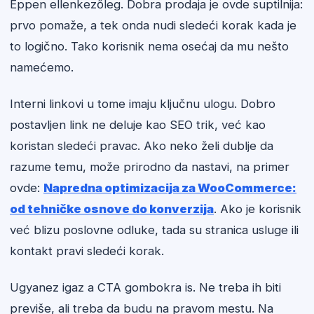
Éppen ellenkezőleg. Dobra prodaja je ovde suptilnija:
prvo pomaže, a tek onda nudi sledeći korak kada je
to logično. Tako korisnik nema osećaj da mu nešto
namećemo.
Interni linkovi u tome imaju ključnu ulogu. Dobro
postavljen link ne deluje kao SEO trik, već kao
koristan sledeći pravac. Ako neko želi dublje da
razume temu, može prirodno da nastavi, na primer
ovde:
Napredna optimizacija za WooCommerce:
od tehničke osnove do konverzija
. Ako je korisnik
već blizu poslovne odluke, tada su stranica usluge ili
kontakt pravi sledeći korak.
Ugyanez igaz a CTA gombokra is. Ne treba ih biti
previše, ali treba da budu na pravom mestu. Na