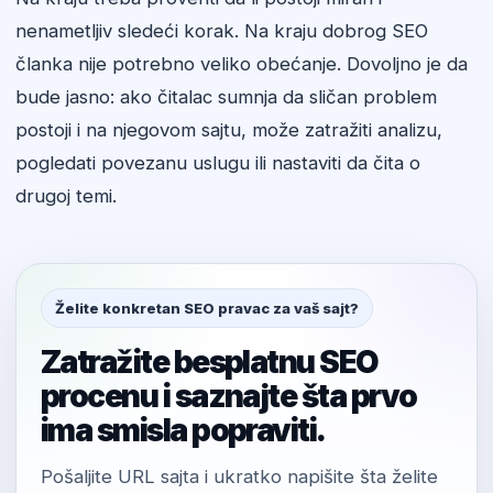
nenametljiv sledeći korak. Na kraju dobrog SEO
članka nije potrebno veliko obećanje. Dovoljno je da
bude jasno: ako čitalac sumnja da sličan problem
postoji i na njegovom sajtu, može zatražiti analizu,
pogledati povezanu uslugu ili nastaviti da čita o
drugoj temi.
Želite konkretan SEO pravac za vaš sajt?
Zatražite besplatnu SEO
procenu i saznajte šta prvo
ima smisla popraviti.
Pošaljite URL sajta i ukratko napišite šta želite