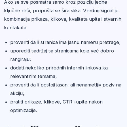
Ako se sve posmatra samo kroz poziciju jedne
ključne reči, propušta se šira slika. Vredniji signal je
kombinacija prikaza, klikova, kvaliteta upita i stvarnih
kontakata.
proveriti da li stranica ima jasnu nameru pretrage;
uporediti sadržaj sa stranicama koje već dobro
rangiraju;
dodati nekoliko prirodnih internih linkova ka
relevantnim temama;
proveriti da li postoji jasan, ali nenametljiv poziv na
akciju;
pratiti prikaze, klikove, CTR i upite nakon
optimizacije.