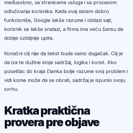
međusobno, sa stranicama usluga i sa procesom
odlučivanja korisnika. Kada ovaj sistem dobro
funkcioniše, Google lakše razume i obilazi sajt,
korisnik se lakše snalazi, a firma ima veću šansu da
dobije ozbiljnije upite.
Konačni cilj nije da tekst bude samo dugačak. Cilj je
da iza te dužine stoje sadržaj, logika i korist. Ako
posetilac do kraja članka bolje razume svoj problem i
vidi kome može da se obrati, sadržaj je ispunio svoju
svrhu.
Kratka praktična
provera pre objave