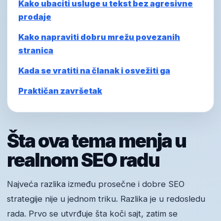
Kako ubaciti usluge u tekst bez agresivne
prodaje
Kako napraviti dobru mrežu povezanih
stranica
Kada se vratiti na članak i osvežiti ga
Praktičan završetak
Šta ova tema menja u
realnom SEO radu
Najveća razlika između prosečne i dobre SEO
strategije nije u jednom triku. Razlika je u redosledu
rada. Prvo se utvrđuje šta koči sajt, zatim se