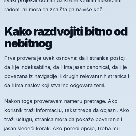
svaki projekat odmah da krene velikim mesečnim
radom, ali mora da zna šta ga najviše koči.
Kako razdvojiti bitno od
nebitnog
Prva provera je uvek osnovna: da li stranica postoji,
da li je indeksabilna, da li ima jasan canonical, da li je
povezana iz navigacije ili drugih relevantnih stranica i
da li ima naslov koji stvarno odgovara temi.
Nakon toga proveravam nameru pretrage. Ako
korisnik traži informaciju, tekst treba da objasni. Ako
traži uslugu, stranica mora da pokaže poverenje i
jasan sledeći korak. Ako poredi opcije, treba mu