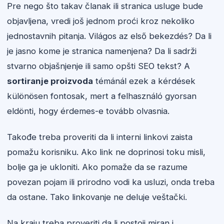
Pre nego što takav članak ili stranica usluge bude
objavljena, vredi još jednom proći kroz nekoliko
jednostavnih pitanja. Világos az első bekezdés? Da li
je jasno kome je stranica namenjena? Da li sadrži
stvarno objašnjenje ili samo opšti SEO tekst? A
sortiranje proizvoda
témánál ezek a kérdések
különösen fontosak, mert a felhasználó gyorsan
eldönti, hogy érdemes-e tovább olvasnia.
Takođe treba proveriti da li interni linkovi zaista
pomažu korisniku. Ako link ne doprinosi toku misli,
bolje ga je ukloniti. Ako pomaže da se razume
povezan pojam ili prirodno vodi ka usluzi, onda treba
da ostane. Tako linkovanje ne deluje veštački.
Na kraju treba proveriti da li postoji miran i