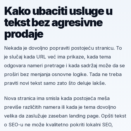
Kako ubaciti usluge u
tekst bez agresivne
prodaje
Nekada je dovoljno popraviti postojeću stranicu. To
je slučaj kada URL već ima prikaze, kada tema
odgovara nameri pretrage i kada sadržaj može da se
proširi bez menjanja osnovne logike. Tada ne treba
praviti novi tekst samo zato što deluje lakše.
Nova stranica ima smisla kada postojeća meša
previše različitih namera ili kada je tema dovoljno
velika da zaslužuje zaseban landing page. Opšti tekst
o SEO-u ne može kvalitetno pokriti lokalni SEO,