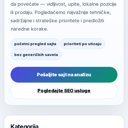
da povećate — vidljivost, upite, lokalne pozicije
ili prodaju. Pogledaćemo najvažnije tehničke,
sadržajne i strateške prioritete i predložiti
naredne korake.
početni pregled sajta
prioriteti po uticaju
bez generičkih saveta
Pošaljite sajt na analizu
Pogledajte SEO usluge
Kategorija