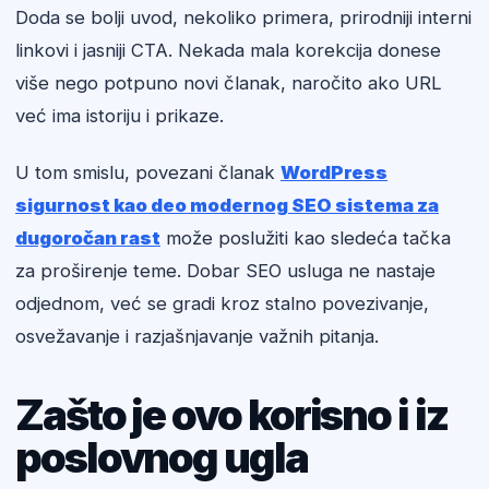
Doda se bolji uvod, nekoliko primera, prirodniji interni
linkovi i jasniji CTA. Nekada mala korekcija donese
više nego potpuno novi članak, naročito ako URL
već ima istoriju i prikaze.
U tom smislu, povezani članak
WordPress
sigurnost kao deo modernog SEO sistema za
dugoročan rast
može poslužiti kao sledeća tačka
za proširenje teme. Dobar SEO usluga ne nastaje
odjednom, već se gradi kroz stalno povezivanje,
osvežavanje i razjašnjavanje važnih pitanja.
Zašto je ovo korisno i iz
poslovnog ugla