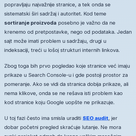
popravljaju najvažnije stranice, a tek onda se
sistematski širi sadržaj i autoritet. Kod teme
sortiranje proizvoda
posebno je važno da ne
krenemo od pretpostavke, nego od podataka. Jedan
sajt može imati problem u sadržaju, drugi u
indeksaciji, treći u lošoj strukturi internih linkova.
Zbog toga bih prvo pogledao koje stranice već imaju
prikaze u Search Console-u i gde postoji prostor za
pomeranje. Ako se vidi da stranica dobija prikaze, ali
nema klikove, onda se ne rešava isti problem kao
kod stranice koju Google uopšte ne prikazuje.
U toj fazi često ima smisla uraditi
SEO audit
, jer
dobar početni pregled skraćuje lutanje. Ne mora