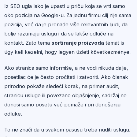
Iz SEO ugla lako je upasti u priču koja se vrti samo
oko pozicija na Google-u. Za jednu firmu cilj nije sama
pozicija, već da je pronađe više relevantnih ljudi, da
bolje razumeju uslugu i da se lakše odluče na
kontakt. Zato tema
sortiranje proizvoda
témát is
úgy kell kezelni, hogy legyen üzleti következménye.
Ako stranica samo informiše, a ne vodi nikuda dalje,
posetilac će je često pročitati i zatvoriti. Ako članak
prirodno pokaže sledeći korak, na primer audit,
stranicu usluge ili povezano objašnjenje, sadržaj ne
donosi samo posetu već pomaže i pri donošenju
odluke.
To ne znači da u svakom pasusu treba nuditi uslugu.