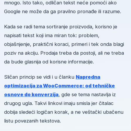
mnogo. Isto tako, odličan tekst neće pomoći ako
Google ne može da ga pravilno pronađe ili razume.
Kada se radi tema sortiranje proizvoda, korisno je
napisati tekst koji ima miran tok: problem,
objašnjenje, praktični koraci, primeri i tek onda blagi
poziv na akciju. Prodaja treba da postoji, ali ne treba
da bude glasnija od korisne informacije.
Sličan princip se vidi i u članku
Napredna
optimizacija za WooCommerce: od tehničke
osnove do konverzija
, gde se tema nastavlja iz
drugog ugla. Takvi linkovi imaju smisla jer čitalac
dobija sledeći logičan korak, a ne veštački ubačenu
listu povezanih tekstova.