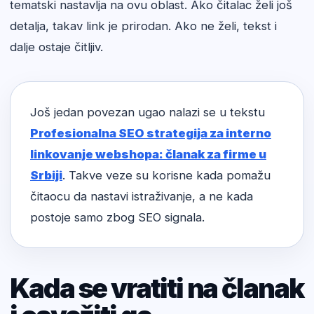
tematski nastavlja na ovu oblast. Ako čitalac želi još
detalja, takav link je prirodan. Ako ne želi, tekst i
dalje ostaje čitljiv.
Još jedan povezan ugao nalazi se u tekstu
Profesionalna SEO strategija za interno
linkovanje webshopa: članak za firme u
Srbiji
. Takve veze su korisne kada pomažu
čitaocu da nastavi istraživanje, a ne kada
postoje samo zbog SEO signala.
Kada se vratiti na članak