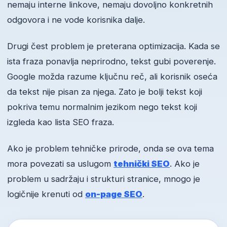
nemaju interne linkove, nemaju dovoljno konkretnih
odgovora i ne vode korisnika dalje.
Drugi čest problem je preterana optimizacija. Kada se
ista fraza ponavlja neprirodno, tekst gubi poverenje.
Google možda razume ključnu reč, ali korisnik oseća
da tekst nije pisan za njega. Zato je bolji tekst koji
pokriva temu normalnim jezikom nego tekst koji
izgleda kao lista SEO fraza.
Ako je problem tehničke prirode, onda se ova tema
mora povezati sa uslugom
tehnički SEO
. Ako je
problem u sadržaju i strukturi stranice, mnogo je
logičnije krenuti od
on-page SEO
.