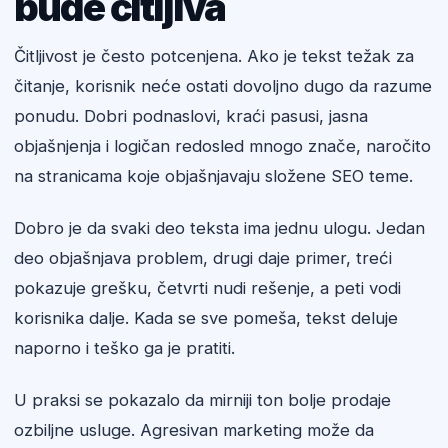
bude čitljiva
Čitljivost je često potcenjena. Ako je tekst težak za
čitanje, korisnik neće ostati dovoljno dugo da razume
ponudu. Dobri podnaslovi, kraći pasusi, jasna
objašnjenja i logičan redosled mnogo znače, naročito
na stranicama koje objašnjavaju složene SEO teme.
Dobro je da svaki deo teksta ima jednu ulogu. Jedan
deo objašnjava problem, drugi daje primer, treći
pokazuje grešku, četvrti nudi rešenje, a peti vodi
korisnika dalje. Kada se sve pomeša, tekst deluje
naporno i teško ga je pratiti.
U praksi se pokazalo da mirniji ton bolje prodaje
ozbiljne usluge. Agresivan marketing može da