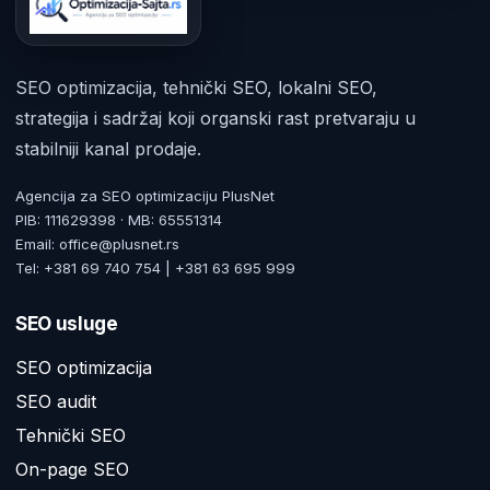
SEO optimizacija, tehnički SEO, lokalni SEO,
strategija i sadržaj koji organski rast pretvaraju u
stabilniji kanal prodaje.
Agencija za SEO optimizaciju PlusNet
PIB: 111629398 · MB: 65551314
Email: office@plusnet.rs
Tel: +381 69 740 754 | +381 63 695 999
SEO usluge
SEO optimizacija
SEO audit
Tehnički SEO
On-page SEO