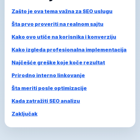
Zašto je ova tema važna za SEO uslugu
Šta prvo proveriti na realnom sajtu
Kako ovo utiče na korisnika i konverziju
Kako izgleda profesionalna implementacija
Najčešće greške koje koče rezultat
Prirodno interno linkovanje
Šta meriti posle optimizacije
Kada zatražiti SEO analizu
Zaključak