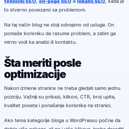
tehnički SEO
,
on-page SEO
ili
lokalni SEO
, kada je
to stvarno povezano sa problemom.
Na taj način blog ne stoji odvojeno od usluge. On
pomaže korisniku da razume problem, a zatim ga
mirno vodi ka analizi ili kontaktu.
Šta meriti posle
optimizacije
Nakon izmene stranice ne treba gledati samo jednu
poziciju. Važniji su prikazi, klikovi, CTR, broj upita,
kvalitet poseta i ponašanje korisnika na stranici.
Ako tema kategorije bloga u WordPressu počne da