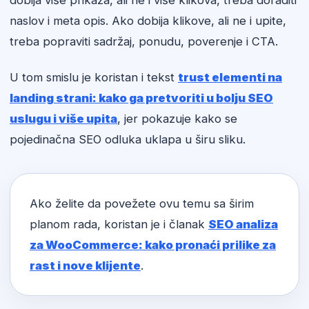
dobija više prikaza, ali ne i više klikova, treba doraditi
naslov i meta opis. Ako dobija klikove, ali ne i upite,
treba popraviti sadržaj, ponudu, poverenje i CTA.
U tom smislu je koristan i tekst
trust elementi na
landing strani: kako ga pretvoriti u bolju SEO
uslugu i više upita
, jer pokazuje kako se
pojedinačna SEO odluka uklapa u širu sliku.
Ako želite da povežete ovu temu sa širim
planom rada, koristan je i članak
SEO analiza
za WooCommerce: kako pronaći prilike za
rast i nove klijente
.