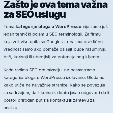
Zašto je ova tema važna
za SEO uslugu
Tema
kategorije bloga u WordPressu
nije samo još
jedan tehnički pojam u SEO terminologiji. Za firmu
koja želi više upita sa Google-a, ona ima praktičnu
vrednost samo ako pomaže da sajt bude razumljiviji,
brži, korisniji ili ubedljiviji za potencijalnog klijenta.
Kada radimo SEO optimizaciju, ne posmatramo
kategorije bloga u WordPressu izolovano. Gledamo
kako utiče na najvažnije stranice, kako se povezuje
sa sadržajem, da li korisnik dobija jasan odgovor i da li
postoji prirodan put ka kontaktu ili zahtevu za
analizu.