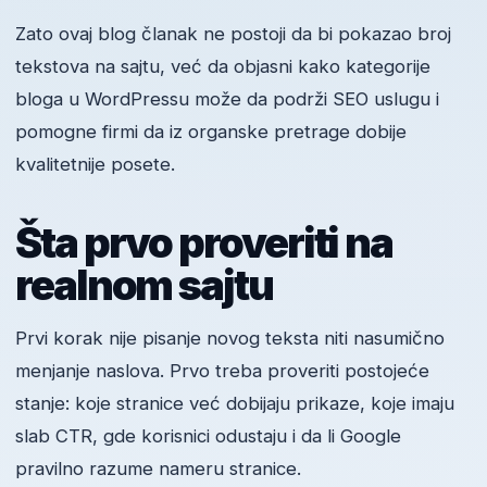
Zato ovaj blog članak ne postoji da bi pokazao broj
tekstova na sajtu, već da objasni kako kategorije
bloga u WordPressu može da podrži SEO uslugu i
pomogne firmi da iz organske pretrage dobije
kvalitetnije posete.
Šta prvo proveriti na
realnom sajtu
Prvi korak nije pisanje novog teksta niti nasumično
menjanje naslova. Prvo treba proveriti postojeće
stanje: koje stranice već dobijaju prikaze, koje imaju
slab CTR, gde korisnici odustaju i da li Google
pravilno razume nameru stranice.