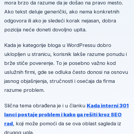
mora brzo da razume da je došao na pravo mesto.
Ako tekst deluje generički, ako nema konkretnih
odgovora ili ako je sledeći korak nejasan, dobra
pozicija neće doneti dovoljno upita.
Kada je kategorije bloga u WordPressu dobro
uklopljen u stranicu, korisnik lakše razume ponudu i
brže stiče poverenje. To je posebno važno kod
uslužnih firmi, gde se odluka često donosi na osnovu
jasnog objašnjenja, stručnosti i osećaja da firma
razume problem.
Slična tema obrađena je i u članku
Kada interni 301
lanci postaje problem i kako ga rešiti kroz SEO
rad
, koji može pomoći da se ova oblast sagleda iz
drugog ugla.