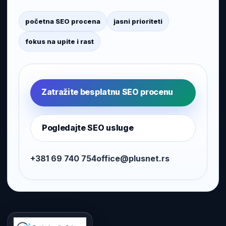
početna SEO procena
jasni prioriteti
fokus na upite i rast
Zatražite besplatnu SEO procenu
Pogledajte SEO usluge
+381 69 740 754
office@plusnet.rs