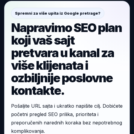
Spremni za više upita iz Google pretrage?
Napravimo SEO plan
koji vaš sajt
pretvara u kanal za
više klijenata i
ozbiljnije poslovne
kontakte.
Pošaljite URL sajta i ukratko napišite cilj. Dobićete
početni pregled SEO prilika, prioriteta i
preporučenih narednih koraka bez nepotrebnog
komplikovanja.