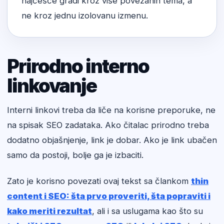
najčešće gradi kroz više povezanih tema, a
ne kroz jednu izolovanu izmenu.
Prirodno interno
linkovanje
Interni linkovi treba da liče na korisne preporuke, ne
na spisak SEO zadataka. Ako čitalac prirodno treba
dodatno objašnjenje, link je dobar. Ako je link ubačen
samo da postoji, bolje ga je izbaciti.
Zato je korisno povezati ovaj tekst sa člankom
thin
content i SEO: šta prvo proveriti, šta popraviti i
kako meriti rezultat
, ali i sa uslugama kao što su