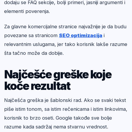
dodaju se FAQ sekcije, bolji primeri, jasniji argumenti i
elementi poverenja.
Za glavne komercijalne stranice najvažnije je da budu
povezane sa stranicom
SEO optimizacija
i
relevantnim uslugama, jer tako korisnik lakše razume
šta tačno može da dobije.
Najčešće greške koje
koče rezultat
Najčešća greška je šablonski rad. Ako se svaki tekst
piše istim tonom, sa istim rečenicama i istim linkovima,
korisnik to brzo oseti. Google takođe sve bolje
razume kada sadržaj nema stvarnu vrednost.