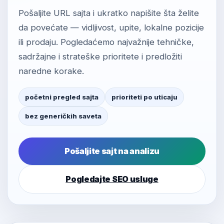
Pošaljite URL sajta i ukratko napišite šta želite
da povećate — vidljivost, upite, lokalne pozicije
ili prodaju. Pogledaćemo najvažnije tehničke,
sadržajne i strateške prioritete i predložiti
naredne korake.
početni pregled sajta
prioriteti po uticaju
bez generičkih saveta
Pošaljite sajt na analizu
Pogledajte SEO usluge