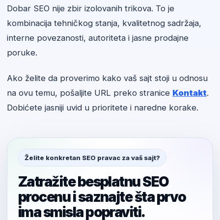
Dobar SEO nije zbir izolovanih trikova. To je
kombinacija tehničkog stanja, kvalitetnog sadržaja,
interne povezanosti, autoriteta i jasne prodajne
poruke.
Ako želite da proverimo kako vaš sajt stoji u odnosu
na ovu temu, pošaljite URL preko stranice
Kontakt
.
Dobićete jasniji uvid u prioritete i naredne korake.
Želite konkretan SEO pravac za vaš sajt?
Zatražite besplatnu SEO
procenu i saznajte šta prvo
ima smisla popraviti.