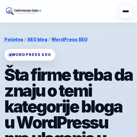
Početna
/
SEO blog
/
WordPress SEO
WORDPRESS SEO
Šta firme treba da
znaju o temi
kategorije bloga
u WordPressu