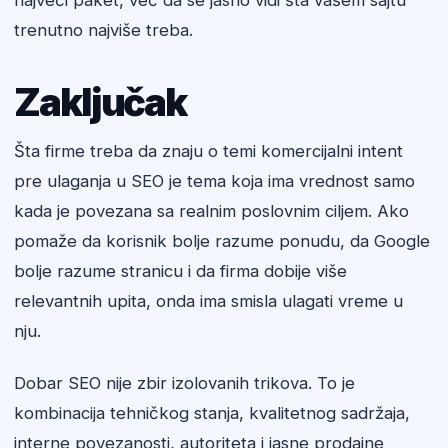
najveći paket, već da se jasno vidi šta vašem sajtu
trenutno najviše treba.
Zaključak
Šta firme treba da znaju o temi komercijalni intent
pre ulaganja u SEO je tema koja ima vrednost samo
kada je povezana sa realnim poslovnim ciljem. Ako
pomaže da korisnik bolje razume ponudu, da Google
bolje razume stranicu i da firma dobije više
relevantnih upita, onda ima smisla ulagati vreme u
nju.
Dobar SEO nije zbir izolovanih trikova. To je
kombinacija tehničkog stanja, kvalitetnog sadržaja,
interne povezanosti, autoriteta i jasne prodajne