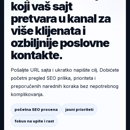
koji vaš sajt
pretvara u kanal za
više klijenata i
ozbiljnije poslovne
kontakte.
Pošaljite URL sajta i ukratko napišite cilj. Dobićete
početni pregled SEO prilika, prioriteta i
preporučenih narednih koraka bez nepotrebnog
komplikovanja.
početna SEO procena
jasni prioriteti
fokus na upite i rast