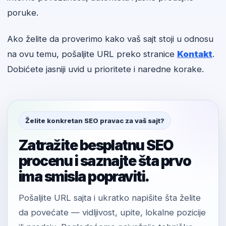
poruke.
Ako želite da proverimo kako vaš sajt stoji u odnosu
na ovu temu, pošaljite URL preko stranice
Kontakt
.
Dobićete jasniji uvid u prioritete i naredne korake.
Želite konkretan SEO pravac za vaš sajt?
Zatražite besplatnu SEO
procenu i saznajte šta prvo
ima smisla popraviti.
Pošaljite URL sajta i ukratko napišite šta želite
da povećate — vidljivost, upite, lokalne pozicije