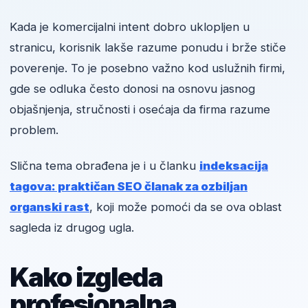
Kada je komercijalni intent dobro uklopljen u
stranicu, korisnik lakše razume ponudu i brže stiče
poverenje. To je posebno važno kod uslužnih firmi,
gde se odluka često donosi na osnovu jasnog
objašnjenja, stručnosti i osećaja da firma razume
problem.
Slična tema obrađena je i u članku
indeksacija
tagova: praktičan SEO članak za ozbiljan
organski rast
, koji može pomoći da se ova oblast
sagleda iz drugog ugla.
Kako izgleda
profesionalna