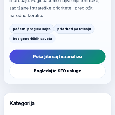
ili prodaju. Pogledaćemo najvažnije tehničke,
sadržajne i strateške prioritete i predložiti
naredne korake.
početni pregled sajta
prioriteti po uticaju
bez generičkih saveta
Pošaljite sajt na analizu
Pogledajte SEO usluge
Kategorija