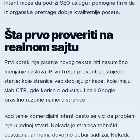
intent može da podrži SEO uslugu i pomogne firmi da
iz organske pretrage dobije kvalitetnije posete.
Šta prvo proveriti na
realnom sajtu
Prvi korak nije pisanje novog teksta niti nasumično
menjanje naslova. Prvo treba proveriti postojeće
stanje: koje stranice već dobijaju prikaze, koje imaju
slab CTR, gde korisnici odustaju i da li Google
pravilno razume nameru stranice.
Kod teme komercijalni intent često se vidi da problem
nije u jednoj stvari. Nekada je stranica tehnički
dostupna, ali nema dovoljno dobar sadržaj. Nekada