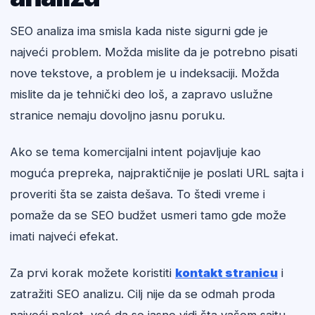
SEO analiza ima smisla kada niste sigurni gde je
najveći problem. Možda mislite da je potrebno pisati
nove tekstove, a problem je u indeksaciji. Možda
mislite da je tehnički deo loš, a zapravo uslužne
stranice nemaju dovoljno jasnu poruku.
Ako se tema komercijalni intent pojavljuje kao
moguća prepreka, najpraktičnije je poslati URL sajta i
proveriti šta se zaista dešava. To štedi vreme i
pomaže da se SEO budžet usmeri tamo gde može
imati najveći efekat.
Za prvi korak možete koristiti
kontakt stranicu
i
zatražiti SEO analizu. Cilj nije da se odmah proda