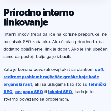
Prirodno interno
linkovanje
Interni linkovi treba da liče na korisne preporuke, ne
na spisak SEO zadataka. Ako čitalac prirodno treba
dodatno objašnjenje, link je dobar. Ako je link ubačen
samo da postoji, bolje ga je izbaciti.
Zato je korisno povezati ovaj tekst sa člankom
soft
redirect problemi: najčešće greške koje koče
organski rast
, ali i sa uslugama kao što su
tehnički
SEO
,
on-page SEO
ili
lokalni SEO
, kada je to
stvarno povezano sa problemom.