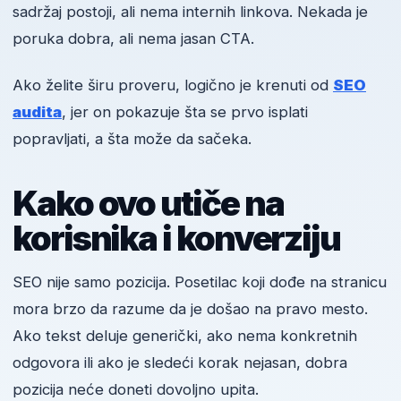
sadržaj postoji, ali nema internih linkova. Nekada je
poruka dobra, ali nema jasan CTA.
Ako želite širu proveru, logično je krenuti od
SEO
audita
, jer on pokazuje šta se prvo isplati
popravljati, a šta može da sačeka.
Kako ovo utiče na
korisnika i konverziju
SEO nije samo pozicija. Posetilac koji dođe na stranicu
mora brzo da razume da je došao na pravo mesto.
Ako tekst deluje generički, ako nema konkretnih
odgovora ili ako je sledeći korak nejasan, dobra
pozicija neće doneti dovoljno upita.