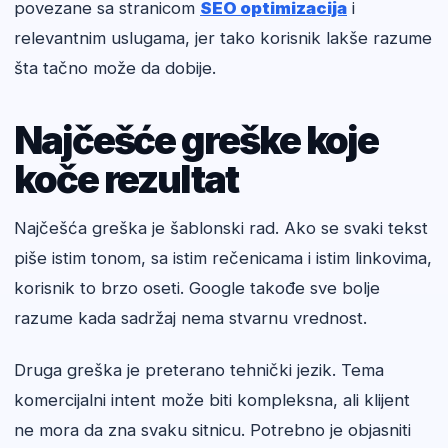
povezane sa stranicom
SEO optimizacija
i
relevantnim uslugama, jer tako korisnik lakše razume
šta tačno može da dobije.
Najčešće greške koje
koče rezultat
Najčešća greška je šablonski rad. Ako se svaki tekst
piše istim tonom, sa istim rečenicama i istim linkovima,
korisnik to brzo oseti. Google takođe sve bolje
razume kada sadržaj nema stvarnu vrednost.
Druga greška je preterano tehnički jezik. Tema
komercijalni intent može biti kompleksna, ali klijent
ne mora da zna svaku sitnicu. Potrebno je objasniti