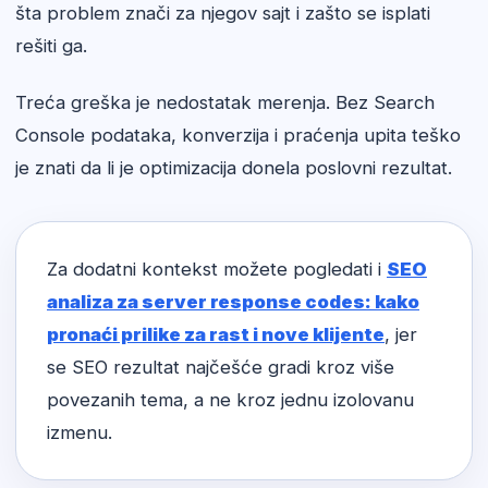
šta problem znači za njegov sajt i zašto se isplati
rešiti ga.
Treća greška je nedostatak merenja. Bez Search
Console podataka, konverzija i praćenja upita teško
je znati da li je optimizacija donela poslovni rezultat.
Za dodatni kontekst možete pogledati i
SEO
analiza za server response codes: kako
pronaći prilike za rast i nove klijente
, jer
se SEO rezultat najčešće gradi kroz više
povezanih tema, a ne kroz jednu izolovanu
izmenu.