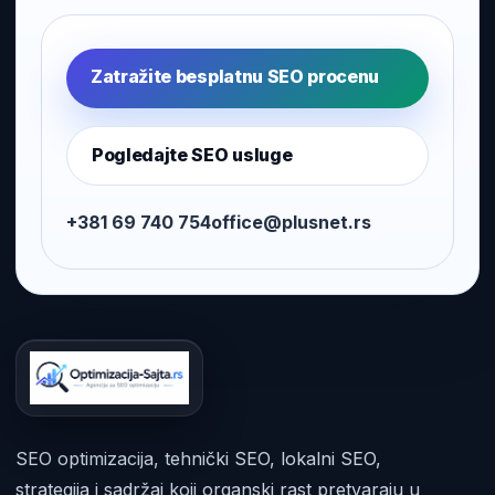
Zatražite besplatnu SEO procenu
Pogledajte SEO usluge
+381 69 740 754
office@plusnet.rs
SEO optimizacija, tehnički SEO, lokalni SEO,
strategija i sadržaj koji organski rast pretvaraju u