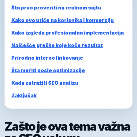
Šta prvo proveriti na realnom sajtu
Kako ovo utiče na korisnika i konverziju
Kako izgleda profesionalna implementacija
Najčešće greške koje koče rezultat
Prirodno interno linkovanje
Šta meriti posle optimizacije
Kada zatražiti SEO analizu
Zaključak
Zašto je ova tema važna