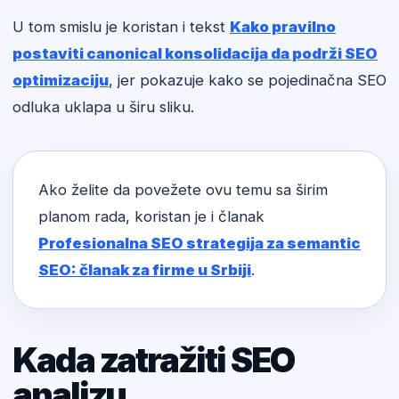
U tom smislu je koristan i tekst
Kako pravilno
postaviti canonical konsolidacija da podrži SEO
optimizaciju
, jer pokazuje kako se pojedinačna SEO
odluka uklapa u širu sliku.
Ako želite da povežete ovu temu sa širim
planom rada, koristan je i članak
Profesionalna SEO strategija za semantic
SEO: članak za firme u Srbiji
.
Kada zatražiti SEO
analizu