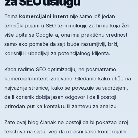
za SEO uslugu
Tema
komercijalni intent
nije samo još jedan
tehnički pojam u SEO terminologiji. Za firmu koja želi
više upita sa Google-a, ona ima praktičnu vrednost
samo ako pomaže da sajt bude razumljiviji, brži,
korisniji ili ubedljiviji za potencijalnog klijenta.
Kada radimo SEO optimizaciju, ne posmatramo
komercijalni intent izolovano. Gledamo kako utiče na
najvažnije stranice, kako se povezuje sa sadržajem,
da li korisnik dobija jasan odgovor i da li postoji
prirodan put ka kontaktu ili zahtevu za analizu.
Zato ovaj blog članak ne postoji da bi pokazao broj
tekstova na sajtu, već da objasni kako komercijalni