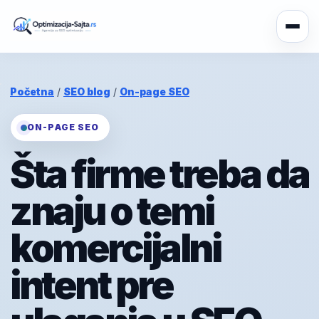
Početna
/
SEO blog
/
On-page SEO
ON-PAGE SEO
Šta firme treba da
znaju o temi
komercijalni
intent pre