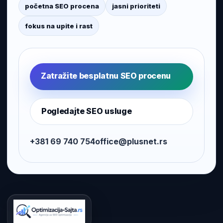
početna SEO procena
jasni prioriteti
fokus na upite i rast
Zatražite besplatnu SEO procenu
Pogledajte SEO usluge
+381 69 740 754
office@plusnet.rs