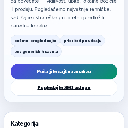
da povećate — vidljivost, upite, lokalne pozicije
ili prodaju. Pogledaćemo najvažnije tehničke,
sadržajne i strateške prioritete i predložiti
naredne korake.
početni pregled sajta
prioriteti po uticaju
bez generičkih saveta
Pošaljite sajt na analizu
Pogledajte SEO usluge
Kategorija