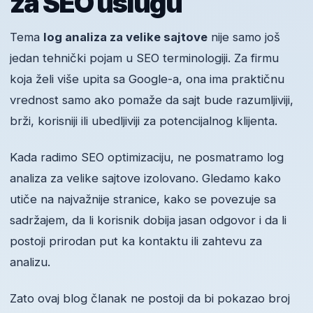
za SEO uslugu
Tema
log analiza za velike sajtove
nije samo još
jedan tehnički pojam u SEO terminologiji. Za firmu
koja želi više upita sa Google-a, ona ima praktičnu
vrednost samo ako pomaže da sajt bude razumljiviji,
brži, korisniji ili ubedljiviji za potencijalnog klijenta.
Kada radimo SEO optimizaciju, ne posmatramo log
analiza za velike sajtove izolovano. Gledamo kako
utiče na najvažnije stranice, kako se povezuje sa
sadržajem, da li korisnik dobija jasan odgovor i da li
postoji prirodan put ka kontaktu ili zahtevu za
analizu.
Zato ovaj blog članak ne postoji da bi pokazao broj