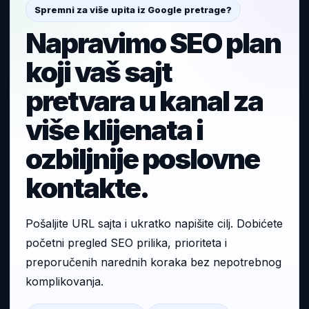
Spremni za više upita iz Google pretrage?
Napravimo SEO plan
koji vaš sajt
pretvara u kanal za
više klijenata i
ozbiljnije poslovne
kontakte.
Pošaljite URL sajta i ukratko napišite cilj. Dobićete
početni pregled SEO prilika, prioriteta i
preporučenih narednih koraka bez nepotrebnog
komplikovanja.