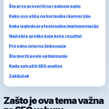
Šta prvo proveriti na realnom sajtu
Kako ovo utiče na korisnika i konverziju
Kako izgleda profesionalna implementacija
Najčešće greške koje koče rezultat
Prirodno interno linkovanje
Šta meriti posle optimizacije
Kada zatražiti SEO analizu
Zaključak
Zašto je ova tema važna