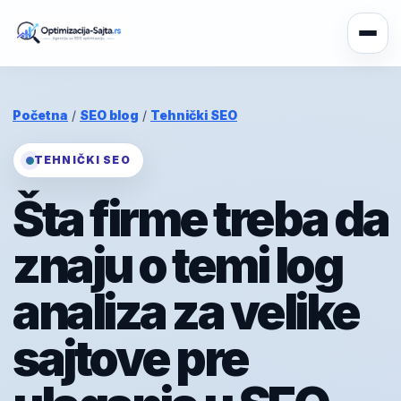
Početna
/
SEO blog
/
Tehnički SEO
TEHNIČKI SEO
Šta firme treba da
znaju o temi log
analiza za velike
sajtove pre