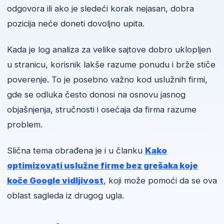
odgovora ili ako je sledeći korak nejasan, dobra
pozicija neće doneti dovoljno upita.
Kada je log analiza za velike sajtove dobro uklopljen
u stranicu, korisnik lakše razume ponudu i brže stiče
poverenje. To je posebno važno kod uslužnih firmi,
gde se odluka često donosi na osnovu jasnog
objašnjenja, stručnosti i osećaja da firma razume
problem.
Slična tema obrađena je i u članku
Kako
optimizovati uslužne firme bez grešaka koje
koče Google vidljivost
, koji može pomoći da se ova
oblast sagleda iz drugog ugla.