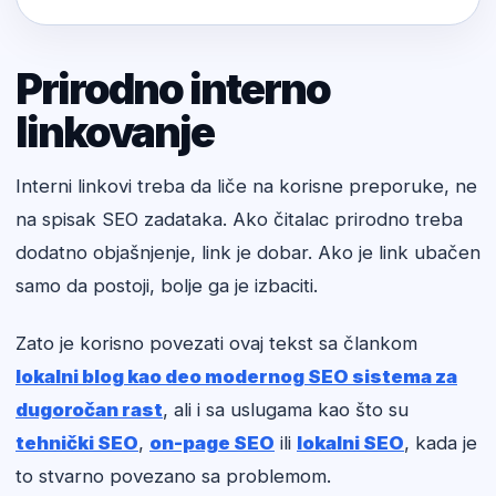
Prirodno interno
linkovanje
Interni linkovi treba da liče na korisne preporuke, ne
na spisak SEO zadataka. Ako čitalac prirodno treba
dodatno objašnjenje, link je dobar. Ako je link ubačen
samo da postoji, bolje ga je izbaciti.
Zato je korisno povezati ovaj tekst sa člankom
lokalni blog kao deo modernog SEO sistema za
dugoročan rast
, ali i sa uslugama kao što su
tehnički SEO
,
on-page SEO
ili
lokalni SEO
, kada je
to stvarno povezano sa problemom.