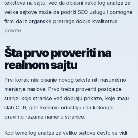
tekstova na sajtu, već da objasni kako log analiza za
velike sajtove može da podrži SEO uslugu i pomogne
firmi da iz organske pretrage dobije kvalitetnije
posete.
Šta prvo proveriti na
realnom sajtu
Prvi korak nije pisanje novog teksta niti nasumično
menjanje naslova. Prvo treba proveriti postojeće
stanje: koje stranice već dobijaju prikaze, koje imaju
slab CTR, gde korisnici odustaju i da li Google
pravilno razume nameru stranice.
Kod teme log analiza za velike sajtove često se vidi