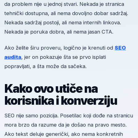
da problem nije u jednoj stvari. Nekada je stranica
tehnički dostupna, ali nema dovoljno dobar sadržaj.
Nekada sadržaj postoji, ali nema internih linkova.
Nekada je poruka dobra, ali nema jasan CTA.
Ako želite širu proveru, logično je krenuti od
SEO
audita
, jer on pokazuje šta se prvo isplati
popravljati, a šta može da sačeka.
Kako ovo utiče na
korisnika i konverziju
SEO nije samo pozicija. Posetilac koji dođe na stranicu
mora brzo da razume da je došao na pravo mesto.
Ako tekst deluje generički, ako nema konkretnih