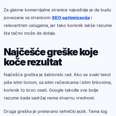
Za glavne komercijalne stranice najvažnije je da budu
povezane sa stranicom
SEO optimizacija
i
relevantnim uslugama, jer tako korisnik lakše razume
šta tačno može da dobije.
Najčešće greške koje
koče rezultat
Najčešća greška je šablonski rad. Ako se svaki tekst
piše istim tonom, sa istim rečenicama i istim linkovima,
korisnik to brzo oseti. Google takođe sve bolje
razume kada sadržaj nema stvarnu vrednost.
Druga greška je preterano tehnički jezik. Tema log