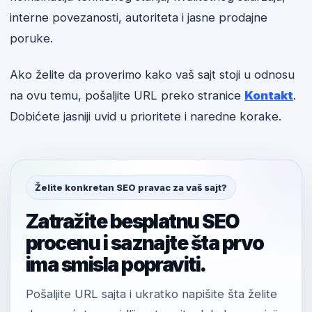
interne povezanosti, autoriteta i jasne prodajne
poruke.
Ako želite da proverimo kako vaš sajt stoji u odnosu
na ovu temu, pošaljite URL preko stranice
Kontakt
.
Dobićete jasniji uvid u prioritete i naredne korake.
Želite konkretan SEO pravac za vaš sajt?
Zatražite besplatnu SEO
procenu i saznajte šta prvo
ima smisla popraviti.
Pošaljite URL sajta i ukratko napišite šta želite