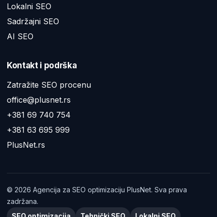
Lokalni SEO
Sadržajni SEO
AI SEO
Kontakt i podrška
Zatražite SEO procenu
office@plusnet.rs
+381 69 740 754
+381 63 695 999
PlusNet.rs
©
2026
Agencija za SEO optimizaciju PlusNet. Sva prava
zadržana.
SEO optimizacija
Tehnički SEO
Lokalni SEO