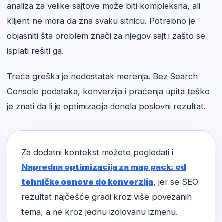
analiza za velike sajtove može biti kompleksna, ali
klijent ne mora da zna svaku sitnicu. Potrebno je
objasniti šta problem znači za njegov sajt i zašto se
isplati rešiti ga.
Treća greška je nedostatak merenja. Bez Search
Console podataka, konverzija i praćenja upita teško
je znati da li je optimizacija donela poslovni rezultat.
Za dodatni kontekst možete pogledati i
Napredna optimizacija za map pack: od
tehničke osnove do konverzija
, jer se SEO
rezultat najčešće gradi kroz više povezanih
tema, a ne kroz jednu izolovanu izmenu.