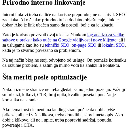
Prirodno interno linkovanje
Interni linkovi treba da liče na korisne preporuke, ne na spisak SEO
zadataka. Ako čitalac prirodno treba dodatno objašnjenje, link je
dobar. Ako je link ubačen samo da postoji, bolje ga je izbaciti.
Zato je korisno povezati ovaj tekst sa člankom
log analiza za velike
sajtove u praksi: kako utiče na Google vidljivost i nove klijente
, ali i
sa uslugama kao što su
tehnički SEO
,
on-page SEO
ili
lokalni SEO
,
kada je to stvarno povezano sa problemom.
Na taj način blog ne stoji odvojeno od usluge. On pomaže korisniku
da razume problem, a zatim ga mirno vodi ka analizi ili kontaktu.
Šta meriti posle optimizacije
Nakon izmene stranice ne treba gledati samo jednu poziciju. Važniji
su prikazi, klikovi, CTR, broj upita, kvalitet poseta i ponašanje
korisnika na stranici.
Ako tema trust elementi na landing strani počne da dobija više
prikaza, ali ne i više klikova, treba doraditi naslov i meta opis. Ako
dobija klikove, ali ne i upite, treba popraviti sadržaj, ponudu,
poverenje i CTA.