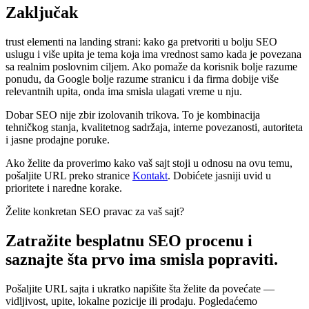
Zaključak
trust elementi na landing strani: kako ga pretvoriti u bolju SEO
uslugu i više upita je tema koja ima vrednost samo kada je povezana
sa realnim poslovnim ciljem. Ako pomaže da korisnik bolje razume
ponudu, da Google bolje razume stranicu i da firma dobije više
relevantnih upita, onda ima smisla ulagati vreme u nju.
Dobar SEO nije zbir izolovanih trikova. To je kombinacija
tehničkog stanja, kvalitetnog sadržaja, interne povezanosti, autoriteta
i jasne prodajne poruke.
Ako želite da proverimo kako vaš sajt stoji u odnosu na ovu temu,
pošaljite URL preko stranice
Kontakt
. Dobićete jasniji uvid u
prioritete i naredne korake.
Želite konkretan SEO pravac za vaš sajt?
Zatražite besplatnu SEO procenu i
saznajte šta prvo ima smisla popraviti.
Pošaljite URL sajta i ukratko napišite šta želite da povećate —
vidljivost, upite, lokalne pozicije ili prodaju. Pogledaćemo