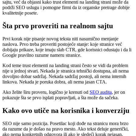
sajtu, već da objasni kako trust elementi na landing strani može da
podrži SEO uslugu i pomogne firmi da iz organske pretrage dobije
kvalitetnije posete.
Šta prvo proveriti na realnom sajtu
Prvi korak nije pisanje novog teksta niti nasumično menjanje
naslova. Prvo treba proveriti postojeće stanje: koje stranice već
dobijaju prikaze, koje imaju slab CTR, gde korisnici odustaju i da li
Google pravilno razume nameru stranice.
Kod teme trust elementi na landing strani često se vidi da problem
nije u jednoj stvari. Nekada je stranica tehnički dostupna, ali nema
dovoljno dobar sadržaj. Nekada sadržaj postoji, ali nema internih
linkova. Nekada je poruka dobra, ali nema jasan CTA.
Ako želite širu proveru, logično je krenuti od
SEO audita
, jer on
pokazuje šta se prvo isplati popravljati, a šta može da sačeka.
Kako ovo utiče na korisnika i konverziju
SEO nije samo pozicija. Posetilac koji dođe na stranicu mora brzo
da razume da je došao na pravo mesto. Ako tekst deluje generički,
ako nema konkretnih odgovora ili ako je sledeći korak nejasan,