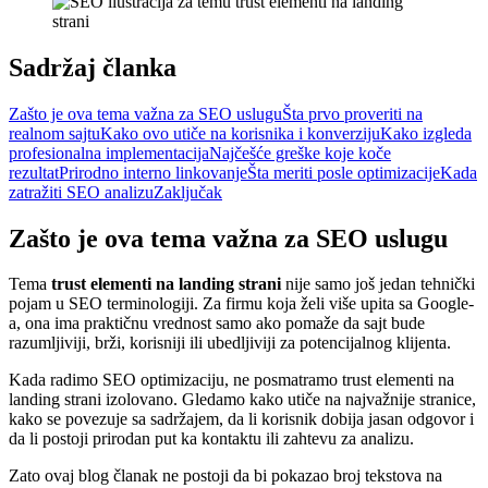
Sadržaj članka
Zašto je ova tema važna za SEO uslugu
Šta prvo proveriti na
realnom sajtu
Kako ovo utiče na korisnika i konverziju
Kako izgleda
profesionalna implementacija
Najčešće greške koje koče
rezultat
Prirodno interno linkovanje
Šta meriti posle optimizacije
Kada
zatražiti SEO analizu
Zaključak
Zašto je ova tema važna za SEO uslugu
Tema
trust elementi na landing strani
nije samo još jedan tehnički
pojam u SEO terminologiji. Za firmu koja želi više upita sa Google-
a, ona ima praktičnu vrednost samo ako pomaže da sajt bude
razumljiviji, brži, korisniji ili ubedljiviji za potencijalnog klijenta.
Kada radimo SEO optimizaciju, ne posmatramo trust elementi na
landing strani izolovano. Gledamo kako utiče na najvažnije stranice,
kako se povezuje sa sadržajem, da li korisnik dobija jasan odgovor i
da li postoji prirodan put ka kontaktu ili zahtevu za analizu.
Zato ovaj blog članak ne postoji da bi pokazao broj tekstova na