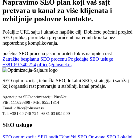
Napravimo SEO plan koji vaš sajt
pretvara u kanal za
više klijenata i
ozbiljnije poslovne kontakte.
Pošaljite URL sajta i ukratko napišite cilj. Dobićete početni pregled
SEO prilika, prioriteta i preporučenih narednih koraka bez
nepotrebnog komplikovanja.
početna SEO procena
jasni prioriteti
fokus na upite i rast
Zatražite besplatnu SEO procenu
Pogledajte SEO usluge
+381 69 740 754
office@plusnet.rs
SEO optimizacija, tehnički SEO, lokalni SEO, strategija i sadržaj
koji organski rast pretvaraju u stabilniji kanal prodaje.
Agencija za SEO optimizaciju PlusNet
PIB: 111629398 · MB: 65551314
Email: office@plusnet.rs
Tel: +381 69 740 754 | +381 63 695 999
SEO usluge
SEO optimizacija
SEO audit
Tehnički SEO
On-page SEO
Lokalni