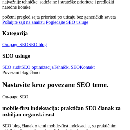
najvažnije tehničke, sadržajne i strateške prioritete i predložiti
naredne korake.
početni pregled sajta
prioriteti po uticaju
bez generičkih saveta
Pošaljite sajt na analizu
Pogledajte SEO usluge
Kategorija
On-page SEO
SEO blog
SEO usluge
SEO audit
SEO optimizacija
Tehnički SEO
Kontakt
Povezani blog članci
Nastavite kroz povezane SEO teme.
On-page SEO
mobile-first indeksacija: praktičan SEO članak za
ozbiljan organski rast
SEO blog članak o temi mobile-first indeksacija, sa praktičnim