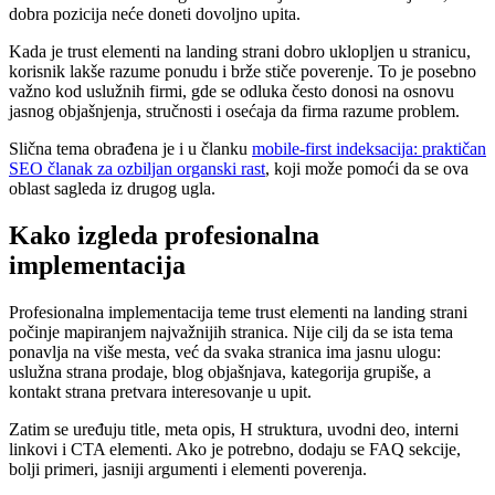
dobra pozicija neće doneti dovoljno upita.
Kada je trust elementi na landing strani dobro uklopljen u stranicu,
korisnik lakše razume ponudu i brže stiče poverenje. To je posebno
važno kod uslužnih firmi, gde se odluka često donosi na osnovu
jasnog objašnjenja, stručnosti i osećaja da firma razume problem.
Slična tema obrađena je i u članku
mobile-first indeksacija: praktičan
SEO članak za ozbiljan organski rast
, koji može pomoći da se ova
oblast sagleda iz drugog ugla.
Kako izgleda profesionalna
implementacija
Profesionalna implementacija teme trust elementi na landing strani
počinje mapiranjem najvažnijih stranica. Nije cilj da se ista tema
ponavlja na više mesta, već da svaka stranica ima jasnu ulogu:
uslužna strana prodaje, blog objašnjava, kategorija grupiše, a
kontakt strana pretvara interesovanje u upit.
Zatim se uređuju title, meta opis, H struktura, uvodni deo, interni
linkovi i CTA elementi. Ako je potrebno, dodaju se FAQ sekcije,
bolji primeri, jasniji argumenti i elementi poverenja.