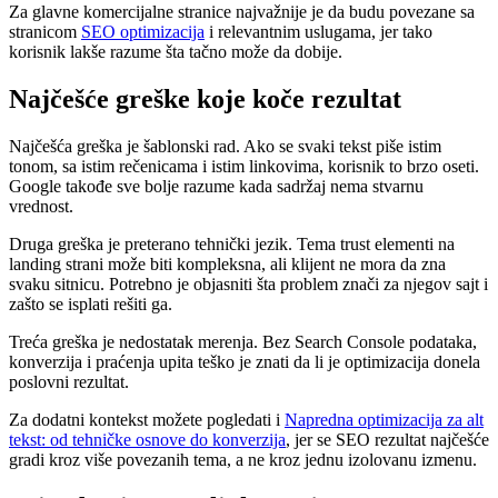
Za glavne komercijalne stranice najvažnije je da budu povezane sa
stranicom
SEO optimizacija
i relevantnim uslugama, jer tako
korisnik lakše razume šta tačno može da dobije.
Najčešće greške koje koče rezultat
Najčešća greška je šablonski rad. Ako se svaki tekst piše istim
tonom, sa istim rečenicama i istim linkovima, korisnik to brzo oseti.
Google takođe sve bolje razume kada sadržaj nema stvarnu
vrednost.
Druga greška je preterano tehnički jezik. Tema trust elementi na
landing strani može biti kompleksna, ali klijent ne mora da zna
svaku sitnicu. Potrebno je objasniti šta problem znači za njegov sajt i
zašto se isplati rešiti ga.
Treća greška je nedostatak merenja. Bez Search Console podataka,
konverzija i praćenja upita teško je znati da li je optimizacija donela
poslovni rezultat.
Za dodatni kontekst možete pogledati i
Napredna optimizacija za alt
tekst: od tehničke osnove do konverzija
, jer se SEO rezultat najčešće
gradi kroz više povezanih tema, a ne kroz jednu izolovanu izmenu.