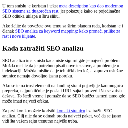
U tom smislu je koristan i tekst
meta description kao deo modernog
SEO sistema za dugoročan rast
, jer pokazuje kako se pojedinačna
SEO odluka uklapa u širu sliku.
Ako želite da povežete ovu temu sa širim planom rada, koristan je i
članak
SEO analiza za keyword mapping: kako pronaći prilike za
rast i nove klijente
.
Kada zatražiti SEO analizu
SEO analiza ima smisla kada niste sigurni gde je najveći problem.
Možda mislite da je potrebno pisati nove tekstove, a problem je u
indeksaciji. Možda mislite da je tehnički deo loš, a zapravo uslužne
stranice nemaju dovoljno jasnu poruku.
Ako se tema trust elementi na landing strani pojavljuje kao moguća
prepreka, najpraktičnije je poslati URL sajta i proveriti šta se zaista
dešava. To štedi vreme i pomaže da se SEO budžet usmeri tamo gde
može imati najveći efekat.
Za prvi korak možete koristiti
kontakt stranicu
i zatražiti SEO
analizu. Cilj nije da se odmah proda najveći paket, već da se jasno
vidi šta vašem sajtu trenutno najviše treba.