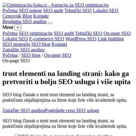
Početna
SEO usluge
SEO audit
Tehnički SEO
Lokalni SEO
Cenovnik
Blog
Kontakt
Besplatna SEO analiza
Meni
×
Početna
SEO optimizacija
SEO audit
Tehnički SEO
On-page SEO
Lokalni SEO
E-commerce SEO
WordPress SEO
Link building
SEO strategija
SEO blog
Kontakt
Zatražite SEO analizu
Početna
/
SEO blog
/
On-page SEO
On-page SEO
trust elementi na landing strani: kako ga
pretvoriti u bolju SEO uslugu i više upita
SEO blog članak o temi trust elementi na landing strani, sa
praktičnim objašnjenjima za firme koje žele više kvalitetnih upita.
Zatražite SEO analizu
Pogledajte cenu SEO usluge
SEO blog članak o temi trust elementi na landing strani, sa
praktičnim objašnjenjima za firme koje žele više kvalitetnih upita.