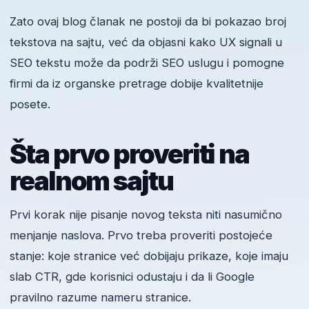
Zato ovaj blog članak ne postoji da bi pokazao broj
tekstova na sajtu, već da objasni kako UX signali u
SEO tekstu može da podrži SEO uslugu i pomogne
firmi da iz organske pretrage dobije kvalitetnije
posete.
Šta prvo proveriti na
realnom sajtu
Prvi korak nije pisanje novog teksta niti nasumično
menjanje naslova. Prvo treba proveriti postojeće
stanje: koje stranice već dobijaju prikaze, koje imaju
slab CTR, gde korisnici odustaju i da li Google
pravilno razume nameru stranice.