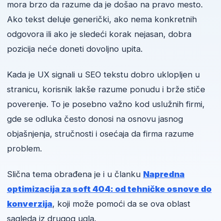
mora brzo da razume da je došao na pravo mesto.
Ako tekst deluje generički, ako nema konkretnih
odgovora ili ako je sledeći korak nejasan, dobra
pozicija neće doneti dovoljno upita.
Kada je UX signali u SEO tekstu dobro uklopljen u
stranicu, korisnik lakše razume ponudu i brže stiče
poverenje. To je posebno važno kod uslužnih firmi,
gde se odluka često donosi na osnovu jasnog
objašnjenja, stručnosti i osećaja da firma razume
problem.
Slična tema obrađena je i u članku
Napredna
optimizacija za soft 404: od tehničke osnove do
konverzija
, koji može pomoći da se ova oblast
sagleda iz drugog ugla.