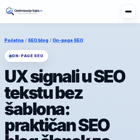
Početna
/
SEO blog
/
On-page SEO
ON-PAGE SEO
UX signali u SEO
tekstu bez
šablona:
praktičan SEO