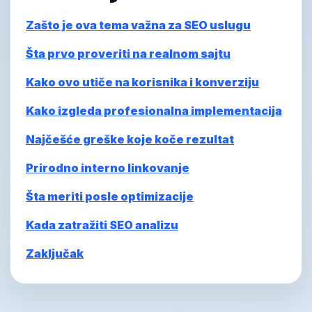
Zašto je ova tema važna za SEO uslugu
Šta prvo proveriti na realnom sajtu
Kako ovo utiče na korisnika i konverziju
Kako izgleda profesionalna implementacija
Najčešće greške koje koče rezultat
Prirodno interno linkovanje
Šta meriti posle optimizacije
Kada zatražiti SEO analizu
Zaključak