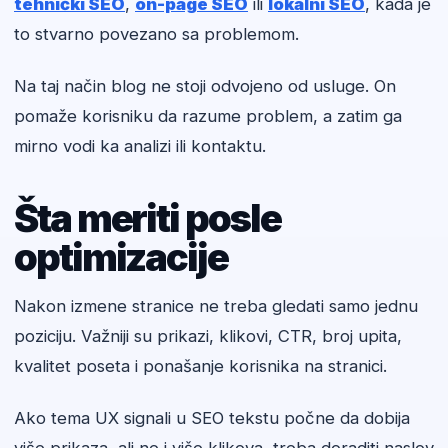
tehnički SEO
,
on-page SEO
ili
lokalni SEO
, kada je
to stvarno povezano sa problemom.
Na taj način blog ne stoji odvojeno od usluge. On
pomaže korisniku da razume problem, a zatim ga
mirno vodi ka analizi ili kontaktu.
Šta meriti posle
optimizacije
Nakon izmene stranice ne treba gledati samo jednu
poziciju. Važniji su prikazi, klikovi, CTR, broj upita,
kvalitet poseta i ponašanje korisnika na stranici.
Ako tema UX signali u SEO tekstu počne da dobija