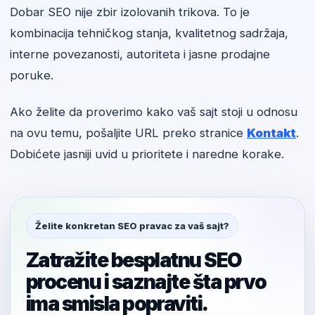
Dobar SEO nije zbir izolovanih trikova. To je
kombinacija tehničkog stanja, kvalitetnog sadržaja,
interne povezanosti, autoriteta i jasne prodajne
poruke.
Ako želite da proverimo kako vaš sajt stoji u odnosu
na ovu temu, pošaljite URL preko stranice
Kontakt
.
Dobićete jasniji uvid u prioritete i naredne korake.
Želite konkretan SEO pravac za vaš sajt?
Zatražite besplatnu SEO
procenu i saznajte šta prvo
ima smisla popraviti.