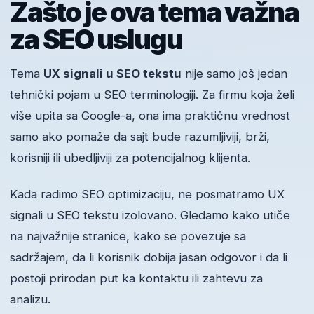
Zašto je ova tema važna
za SEO uslugu
Tema
UX signali u SEO tekstu
nije samo još jedan
tehnički pojam u SEO terminologiji. Za firmu koja želi
više upita sa Google-a, ona ima praktičnu vrednost
samo ako pomaže da sajt bude razumljiviji, brži,
korisniji ili ubedljiviji za potencijalnog klijenta.
Kada radimo SEO optimizaciju, ne posmatramo UX
signali u SEO tekstu izolovano. Gledamo kako utiče
na najvažnije stranice, kako se povezuje sa
sadržajem, da li korisnik dobija jasan odgovor i da li
postoji prirodan put ka kontaktu ili zahtevu za
analizu.