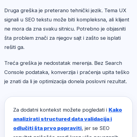
Druga greška je preterano tehnički jezik. Tema UX
signali u SEO tekstu može biti kompleksna, ali klijent
ne mora da zna svaku sitnicu. Potrebno je objasniti
šta problem znači za njegov sajt i zašto se isplati
rešiti ga.
Treća greška je nedostatak merenja. Bez Search
Console podataka, konverzija i praćenja upita teško
je znati da li je optimizacija donela poslovni rezultat.
Za dodatni kontekst možete pogledati i
Kako
analizirati structured data validacija i
odlučiti šta prvo popraviti
, jer se SEO