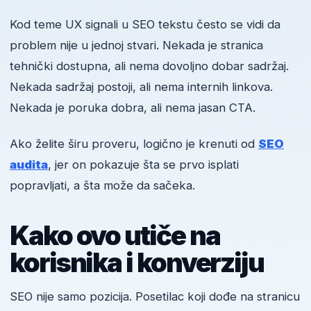
Kod teme UX signali u SEO tekstu često se vidi da
problem nije u jednoj stvari. Nekada je stranica
tehnički dostupna, ali nema dovoljno dobar sadržaj.
Nekada sadržaj postoji, ali nema internih linkova.
Nekada je poruka dobra, ali nema jasan CTA.
Ako želite širu proveru, logično je krenuti od
SEO
audita
, jer on pokazuje šta se prvo isplati
popravljati, a šta može da sačeka.
Kako ovo utiče na
korisnika i konverziju
SEO nije samo pozicija. Posetilac koji dođe na stranicu