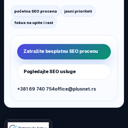
početna SEO procena
jasni prioriteti
fokus na upite i rast
Zatražite besplatnu SEO procenu
Pogledajte SEO usluge
+381 69 740 754
office@plusnet.rs