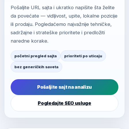
Pošaljite URL sajta i ukratko napišite šta želite
da povećate — vidljivost, upite, lokalne pozicije
ili prodaju. Pogledaćemo najvažnije tehničke,
sadržajne i strateške prioritete i predložiti
naredne korake.
početni pregled sajta
prioriteti po uticaju
bez generičkih saveta
Pošaljite sajt na analizu
Pogledajte SEO usluge