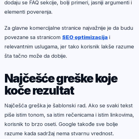
dodaju se FAQ sekcije, bolji primeri, jasniji argumenti i
elementi poverenja.
Za glavne komercijalne stranice najvažnije je da budu
povezane sa stranicom
SEO optimizacija
i
relevantnim uslugama, jer tako korisnik lakše razume
šta tačno može da dobije.
Najčešće greške koje
koče rezultat
Najčešća greška je šablonski rad. Ako se svaki tekst
piše istim tonom, sa istim rečenicama i istim linkovima,
korisnik to brzo oseti. Google takođe sve bolje
razume kada sadržaj nema stvarnu vrednost.