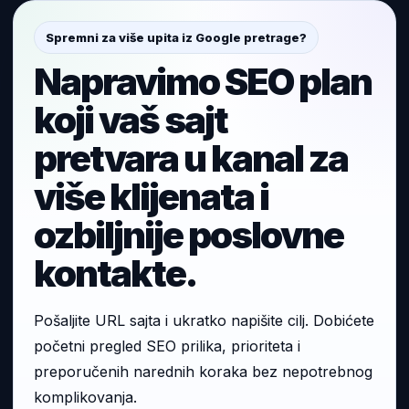
Spremni za više upita iz Google pretrage?
Napravimo SEO plan
koji vaš sajt
pretvara u kanal za
više klijenata i
ozbiljnije poslovne
kontakte.
Pošaljite URL sajta i ukratko napišite cilj. Dobićete
početni pregled SEO prilika, prioriteta i
preporučenih narednih koraka bez nepotrebnog
komplikovanja.