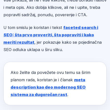
više prikaza, ali ne i više klikova, treba doraditi naslov
i meta opis. Ako dobija klikove, ali ne i upite, treba
popraviti sadržaj, ponudu, poverenje i CTA.
U tom smislu je koristan i tekst
faceted search i
SEO: šta prvo proveriti, šta popraviti i kako
meriti rezultat
, jer pokazuje kako se pojedinačna
SEO odluka uklapa u širu sliku.
Ako želite da povežete ovu temu sa širim
planom rada, koristan je i članak
meta
description kao deo modernog SEO
sistema za dugoročan rast
.