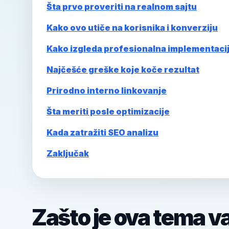
Šta prvo proveriti na realnom sajtu
Kako ovo utiče na korisnika i konverziju
Kako izgleda profesionalna implementaci
Najčešće greške koje koče rezultat
Prirodno interno linkovanje
Šta meriti posle optimizacije
Kada zatražiti SEO analizu
Zaključak
Zašto je ova tema v