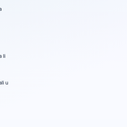
a
 li
li u