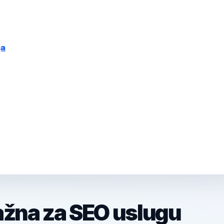
ja
ažna za SEO uslugu