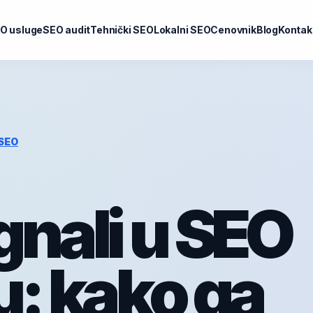
O usluge
SEO audit
Tehnički SEO
Lokalni SEO
Cenovnik
Blog
Kontak
SEO
gnali u SEO
u: kako ga