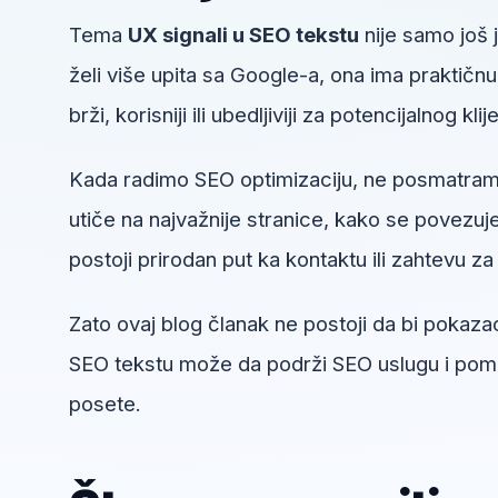
Tema
UX signali u SEO tekstu
nije samo još 
želi više upita sa Google-a, ona ima praktičn
brži, korisniji ili ubedljiviji za potencijalnog klij
Kada radimo SEO optimizaciju, ne posmatram
utiče na najvažnije stranice, kako se povezuje 
postoji prirodan put ka kontaktu ili zahtevu za 
Zato ovaj blog članak ne postoji da bi pokazao
SEO tekstu može da podrži SEO uslugu i pomog
posete.