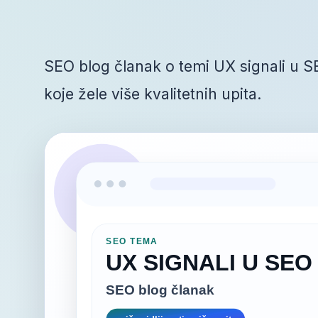
SEO blog članak o temi UX signali u S
koje žele više kvalitetnih upita.