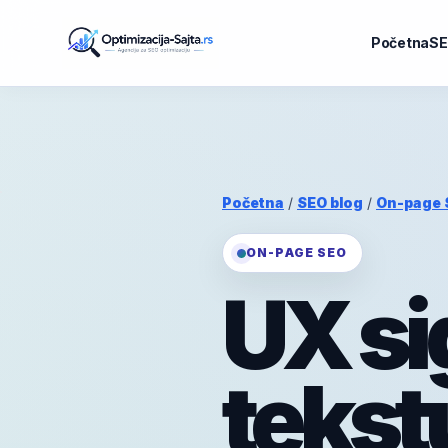
Početna
SE
Početna
/
SEO blog
/
On-page 
ON-PAGE SEO
UX si
tekst