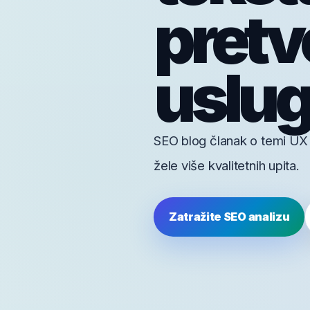
pretvo
uslugu
SEO blog članak o temi UX s
žele više kvalitetnih upita.
Zatražite SEO analizu