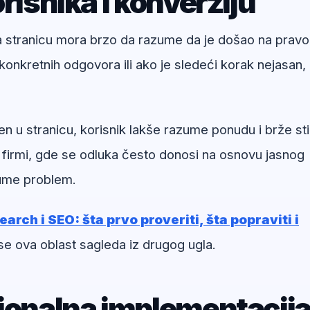
risnika i konverziju
na stranicu mora brzo da razume da je došao na pravo
onkretnih odgovora ili ako je sledeći korak nejasan,
en u stranicu, korisnik lakše razume ponudu i brže st
 firmi, gde se odluka često donosi na osnovu jasnog
zume problem.
arch i SEO: šta prvo proveriti, šta popraviti i
se ova oblast sagleda iz drugog ugla.
sionalna implementacij