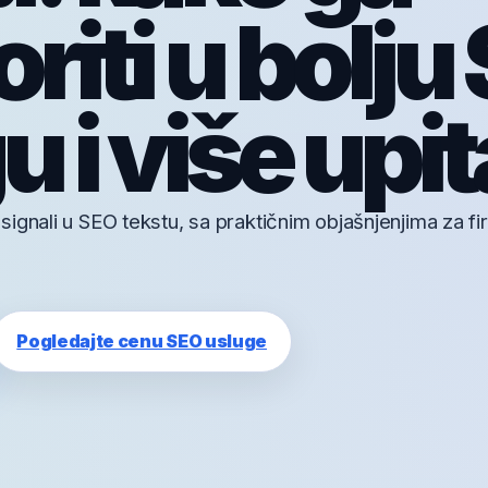
riti u bolju
 i više upit
ignali u SEO tekstu, sa praktičnim objašnjenjima za fi
Pogledajte cenu SEO usluge