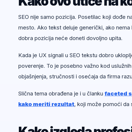
Kako ovo utiče na ko
SEO nije samo pozicija. Posetilac koji dođe 
mesto. Ako tekst deluje generički, ako nema k
dobra pozicija neće doneti dovoljno upita.
Kada je UX signali u SEO tekstu dobro ukloplj
poverenje. To je posebno važno kod uslužnih
objašnjenja, stručnosti i osećaja da firma ra
Slična tema obrađena je i u članku
faceted se
kako meriti rezultat
, koji može pomoći da 
Kako izgleda profe