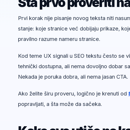
Šta prvo proveriti n
Prvi korak nije pisanje novog teksta niti nas
stanje: koje stranice već dobijaju prikaze, koj
pravilno razume nameru stranice.
Kod teme UX signali u SEO tekstu često se vid
tehnički dostupna, ali nema dovoljno dobar sad
Nekada je poruka dobra, ali nema jasan CTA.
Ako želite širu proveru, logično je krenuti od
popravljati, a šta može da sačeka.