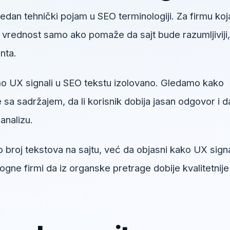
jedan tehnički pojam u SEO terminologiji. Za firmu koj
u vrednost samo ako pomaže da sajt bude razumljiviji,
enta.
o UX signali u SEO tekstu izolovano. Gledamo kako
sa sadržajem, da li korisnik dobija jasan odgovor i da
analizu.
 broj tekstova na sajtu, već da objasni kako UX signa
ne firmi da iz organske pretrage dobije kvalitetnije