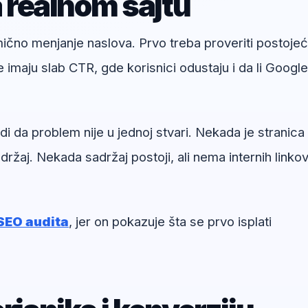
a realnom sajtu
umično menjanje naslova. Prvo treba proveriti postoje
e imaju slab CTR, gde korisnici odustaju i da li Google
i da problem nije u jednoj stvari. Nekada je stranica
ržaj. Nekada sadržaj postoji, ali nema internih linkov
SEO audita
, jer on pokazuje šta se prvo isplati