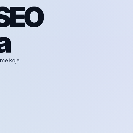
 SEO
a
rme koje