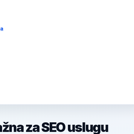
ja
ažna za SEO uslugu