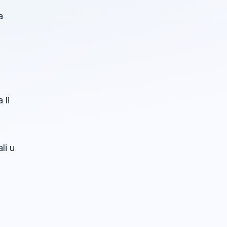
a
 li
li u