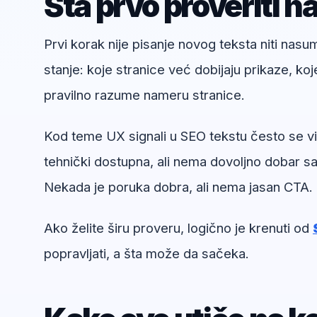
Šta prvo proveriti n
Prvi korak nije pisanje novog teksta niti nas
stanje: koje stranice već dobijaju prikaze, koj
pravilno razume nameru stranice.
Kod teme UX signali u SEO tekstu često se vid
tehnički dostupna, ali nema dovoljno dobar sad
Nekada je poruka dobra, ali nema jasan CTA.
Ako želite širu proveru, logično je krenuti od
popravljati, a šta može da sačeka.