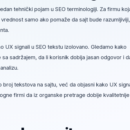
jedan tehnički pojam u SEO terminologiji. Za firmu koj
u vrednost samo ako pomaže da sajt bude razumljiviji,
enta.
o UX signali u SEO tekstu izolovano. Gledamo kako
sa sadržajem, da li korisnik dobija jasan odgovor i da
analizu.
 broj tekstova na sajtu, već da objasni kako UX signa
ne firmi da iz organske pretrage dobije kvalitetnije