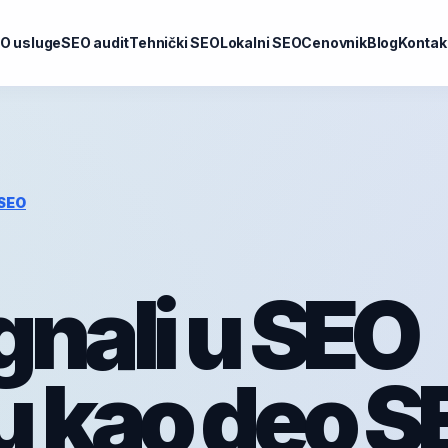
O usluge
SEO audit
Tehnički SEO
Lokalni SEO
Cenovnik
Blog
Kontak
SEO
gnali u SEO
u kao deo S