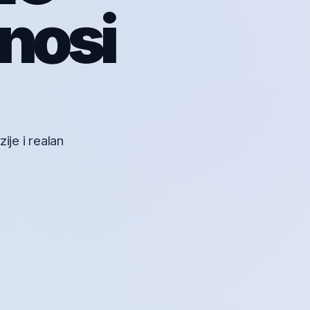
onosi
ije i realan