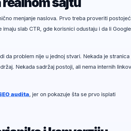
a realnom sajtu
umično menjanje naslova. Prvo treba proveriti postoje
e imaju slab CTR, gde korisnici odustaju i da li Google
i da problem nije u jednoj stvari. Nekada je stranica
ržaj. Nekada sadržaj postoji, ali nema internih linkov
SEO audita
, jer on pokazuje šta se prvo isplati