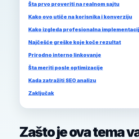
Šta prvo proveriti na realnom sajtu
Kako ovo utiče na korisnika i konverziju
Kako izgleda profesionalna implementaci
Najčešće greške koje koče rezultat
Prirodno interno linkovanje
Šta meriti posle optimizacije
Kada zatražiti SEO analizu
Zaključak
Zašto je ova tema v