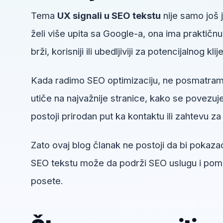
Tema
UX signali u SEO tekstu
nije samo još 
želi više upita sa Google-a, ona ima praktičn
brži, korisniji ili ubedljiviji za potencijalnog klij
Kada radimo SEO optimizaciju, ne posmatram
utiče na najvažnije stranice, kako se povezuje 
postoji prirodan put ka kontaktu ili zahtevu za 
Zato ovaj blog članak ne postoji da bi pokazao
SEO tekstu može da podrži SEO uslugu i pomog
posete.