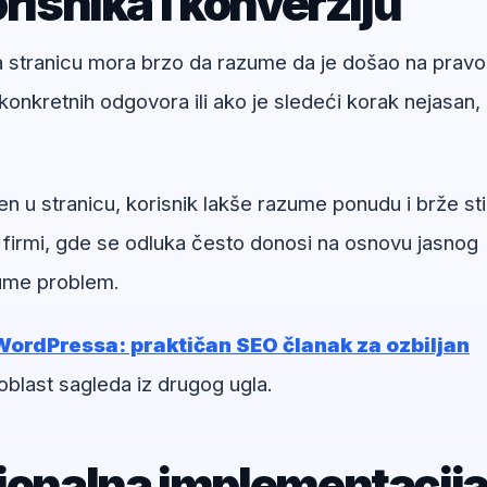
risnika i konverziju
na stranicu mora brzo da razume da je došao na pravo
onkretnih odgovora ili ako je sledeći korak nejasan,
en u stranicu, korisnik lakše razume ponudu i brže st
 firmi, gde se odluka često donosi na osnovu jasnog
zume problem.
WordPressa: praktičan SEO članak za ozbiljan
oblast sagleda iz drugog ugla.
sionalna implementacij