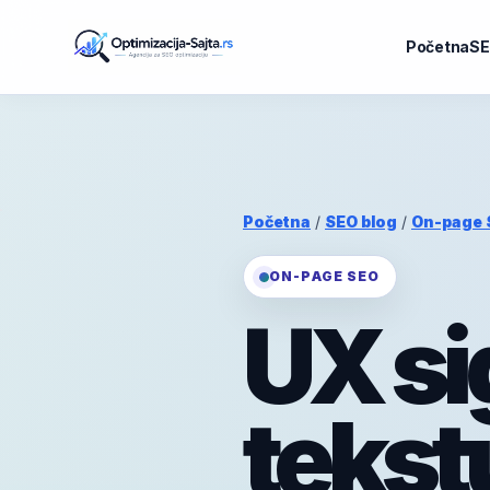
Početna
SE
Početna
/
SEO blog
/
On-page 
ON-PAGE SEO
UX si
tekst