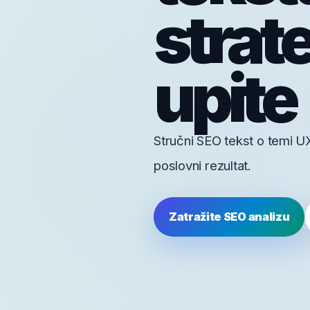
strat
upite
Stručni SEO tekst o temi UX 
poslovni rezultat.
Zatražite SEO analizu