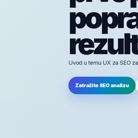
poprav
rezul
Uvod u temu UX za SEO za fi
Zatražite SEO analizu