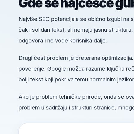
Gde se najčešće gub
Najviše SEO potencijala se obično izgubi na
čak i solidan tekst, ali nemaju jasnu struktur
odgovora i ne vode korisnika dalje.
Drugi čest problem je preterana optimizacija.
poverenje. Google možda razume ključnu reč, a
bolji tekst koji pokriva temu normalnim jeziko
Ako je problem tehničke prirode, onda se o
problem u sadržaju i strukturi stranice, mnogo