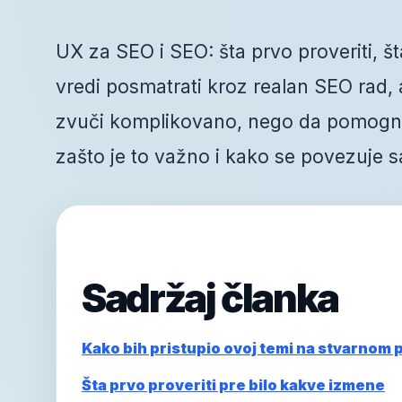
UX za SEO i SEO: šta prvo proveriti, šta
vredi posmatrati kroz realan SEO rad, a 
zvuči komplikovano, nego da pomogne 
zašto je to važno i kako se povezuje s
Sadržaj članka
Kako bih pristupio ovoj temi na stvarnom 
Šta prvo proveriti pre bilo kakve izmene