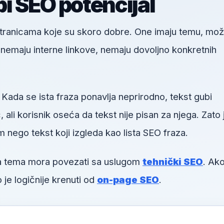
i SEO potencijal
 stranicama koje su skoro dobre. One imaju temu, mo
u, nemaju interne linkove, nemaju dovoljno konkretnih
 Kada se ista fraza ponavlja neprirodno, tekst gubi
li korisnik oseća da tekst nije pisan za njega. Zato 
m nego tekst koji izgleda kao lista SEO fraza.
va tema mora povezati sa uslugom
tehnički SEO
. Ako
 je logičnije krenuti od
on-page SEO
.