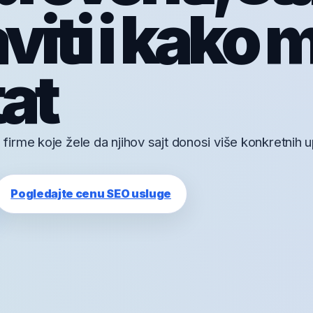
iti i kako m
tat
rme koje žele da njihov sajt donosi više konkretnih up
Pogledajte cenu SEO usluge