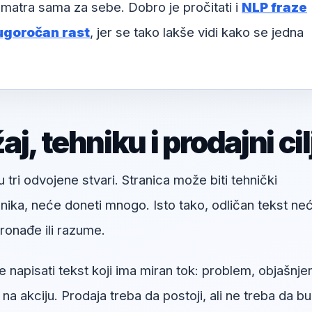
matra sama za sebe. Dobro je pročitati i
NLP fraze
ugoročan rast
, jer se tako lakše vidi kako se jedna
, tehniku i prodajni cil
u tri odvojene stvari. Stranica može biti tehnički
snika, neće doneti mnogo. Isto tako, odličan tekst ne
onađe ili razume.
 napisati tekst koji ima miran tok: problem, objašnjen
v na akciju. Prodaja treba da postoji, ali ne treba da b