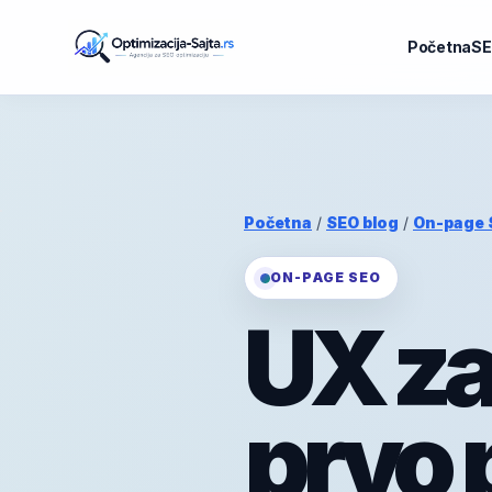
Početna
SE
Početna
/
SEO blog
/
On-page 
ON-PAGE SEO
UX za
prvo p