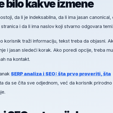
re bilo kakve izmene
toji, da li je indeksabilna, da li ima jasan canonical, d
h stranica i da li ima naslov koji stvarno odgovara temi
orisnik traži informaciju, tekst treba da objasni. A
je i jasan sledeći korak. Ako poredi opcije, treba mu
ah na kontakt.
lanak
SERP analiza i SEO: šta prvo proveriti, šta
nta da se čita sve odjednom, već da korisnik prirodno
je.