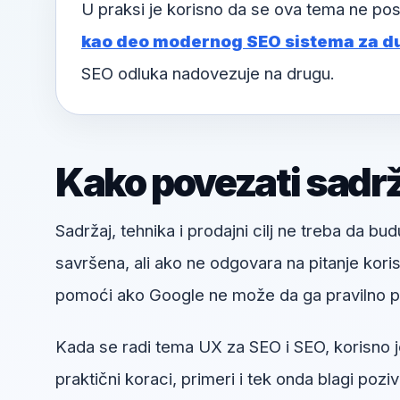
U praksi je korisno da se ova tema ne pos
kao deo modernog SEO sistema za d
SEO odluka nadovezuje na drugu.
Kako povezati sadržaj
Sadržaj, tehnika i prodajni cilj ne treba da bud
savršena, ali ako ne odgovara na pitanje kori
pomoći ako Google ne može da ga pravilno pr
Kada se radi tema UX za SEO i SEO, korisno je
praktični koraci, primeri i tek onda blagi pozi