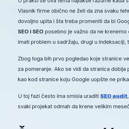
U praksi se ova tema najlakše razume kada se
Vlasnik firme obično ne želi da zna svaku tehn
dovoljno upita i šta treba promeniti da bi Goo
SEO i SEO
posebno je važno da ne krenemo o
imati problem u sadržaju, drugi u indeksaciji, tr
Zbog toga bih prvo pogledao koje stranice ve
za pomeranje. Ako se vidi da stranica dobija 
kao kod stranice koju Google uopšte ne prika
U toj fazi često ima smisla uraditi
SEO audit
svaki projekat odmah da krene velikim mesečn