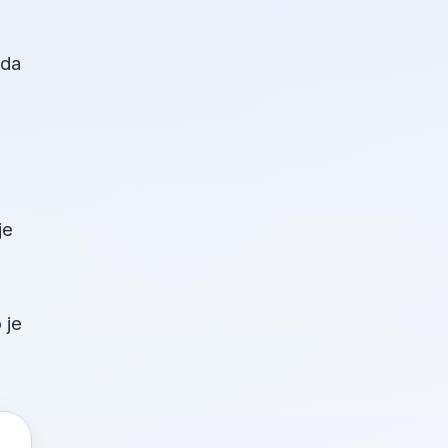
žda
je
 je