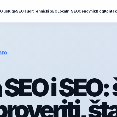
O usluge
SEO audit
Tehnički SEO
Lokalni SEO
Cenovnik
Blog
Kontak
SEO
 SEO i SEO: 
roveriti, št