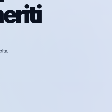
eriti
ita.