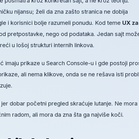
 posmatra kroz konkretan sajt, a ne kroz teoriju.
ičku nijansu; želi da zna zašto stranica ne dobija
gle i korisnici bolje razumeli ponudu. Kod teme
UX za
d pretpostavke, nego od podataka. Jedan sajt mož
eći u lošoj strukturi internih linkova.
ć imaju prikaze u Search Console-u i gde postoji pro
prikaze, ali nema klikove, onda se ne rešava isti pro
zuje.
, jer dobar početni pregled skraćuje lutanje. Ne mora
im radom, ali mora da zna šta ga najviše koči.