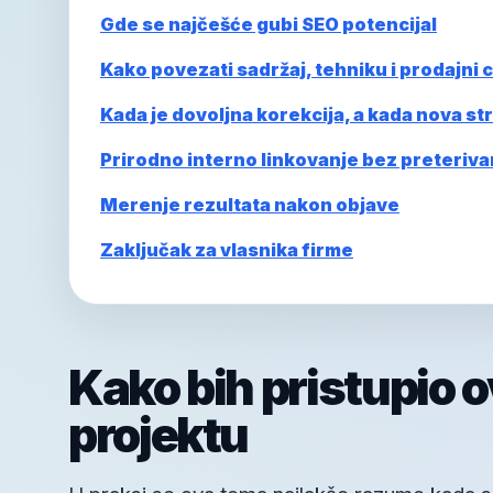
Gde se najčešće gubi SEO potencijal
Kako povezati sadržaj, tehniku i prodajni ci
Kada je dovoljna korekcija, a kada nova st
Prirodno interno linkovanje bez preteriva
Merenje rezultata nakon objave
Zaključak za vlasnika firme
Kako bih pristupio 
projektu