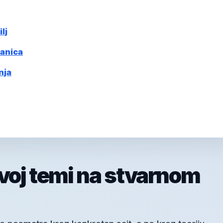
lj
ranica
nja
ovoj temi na stvarnom