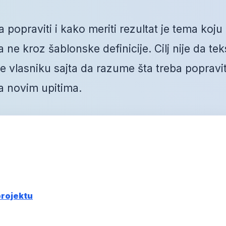
 popraviti i kako meriti rezultat je tema koju
ne kroz šablonske definicije. Cilj nije da tek
vlasniku sajta da razume šta treba popravit
a novim upitima.
projektu