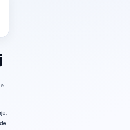
j
će
je,
ude