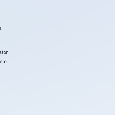
e
stor
blem