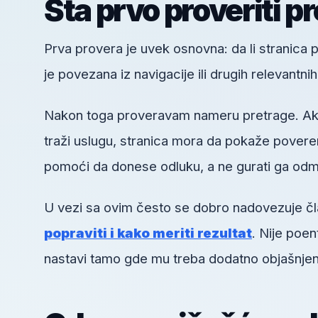
Šta prvo proveriti p
Prva provera je uvek osnovna: da li stranica pos
je povezana iz navigacije ili drugih relevantni
Nakon toga proveravam nameru pretrage. Ako k
traži uslugu, stranica mora da pokaže poveren
pomoći da donese odluku, a ne gurati ga odm
U vezi sa ovim često se dobro nadovezuje č
popraviti i kako meriti rezultat
. Nije poe
nastavi tamo gde mu treba dodatno objašnjen