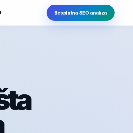
Besplatna SEO analiza
t
šta
a