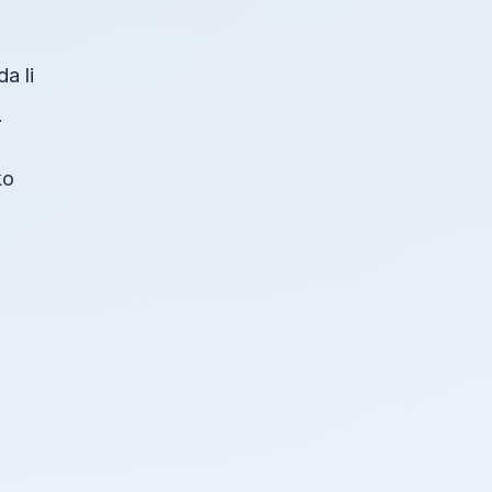
a li
.
ko