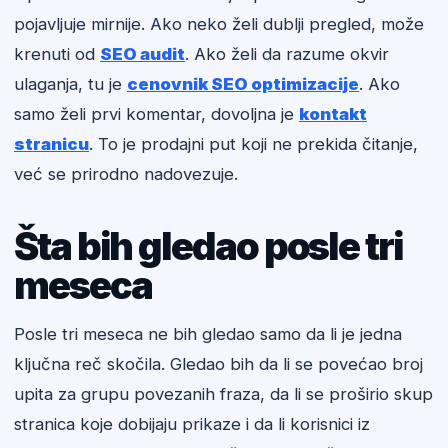
pojavljuje mirnije. Ako neko želi dublji pregled, može
krenuti od
SEO audit
. Ako želi da razume okvir
ulaganja, tu je
cenovnik SEO optimizacije
. Ako
samo želi prvi komentar, dovoljna je
kontakt
stranicu
. To je prodajni put koji ne prekida čitanje,
već se prirodno nadovezuje.
Šta bih gledao posle tri
meseca
Posle tri meseca ne bih gledao samo da li je jedna
ključna reč skočila. Gledao bih da li se povećao broj
upita za grupu povezanih fraza, da li se proširio skup
stranica koje dobijaju prikaze i da li korisnici iz