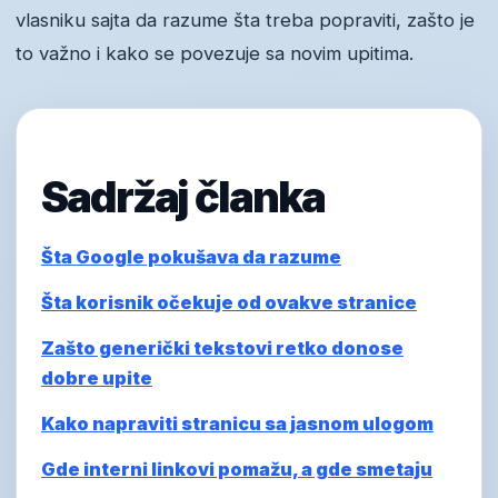
vlasniku sajta da razume šta treba popraviti, zašto je
to važno i kako se povezuje sa novim upitima.
Sadržaj članka
Šta Google pokušava da razume
Šta korisnik očekuje od ovakve stranice
Zašto generički tekstovi retko donose
dobre upite
Kako napraviti stranicu sa jasnom ulogom
Gde interni linkovi pomažu, a gde smetaju