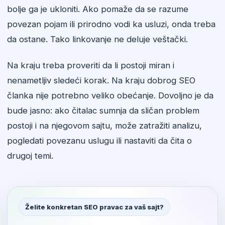
bolje ga je ukloniti. Ako pomaže da se razume
povezan pojam ili prirodno vodi ka usluzi, onda treba
da ostane. Tako linkovanje ne deluje veštački.
Na kraju treba proveriti da li postoji miran i
nenametljiv sledeći korak. Na kraju dobrog SEO
članka nije potrebno veliko obećanje. Dovoljno je da
bude jasno: ako čitalac sumnja da sličan problem
postoji i na njegovom sajtu, može zatražiti analizu,
pogledati povezanu uslugu ili nastaviti da čita o
drugoj temi.
Želite konkretan SEO pravac za vaš sajt?