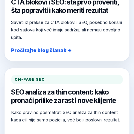
CTA blokovi i SEO: šta prvo proveriti,
šta popraviti i kako meriti rezultat
Saveti iz prakse za CTA blokovi i SEO, posebno korisni
kod sajtova koji već imaju sadržaj, ali nemaju dovoljno
upita.
Pročitajte blog članak →
ON-PAGE SEO
SEO analiza za thin content: kako
pronaći prilike za rast i nove klijente
Kako pravilno posmatrati SEO analiza za thin content
kada cilj nije samo pozicija, već bolji poslovni rezultat.