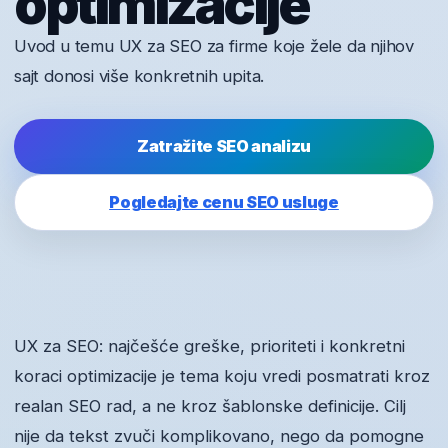
optimizacije
Uvod u temu UX za SEO za firme koje žele da njihov
sajt donosi više konkretnih upita.
Zatražite SEO analizu
Pogledajte cenu SEO usluge
UX za SEO: najčešće greške, prioriteti i konkretni
koraci optimizacije je tema koju vredi posmatrati kroz
realan SEO rad, a ne kroz šablonske definicije. Cilj
nije da tekst zvuči komplikovano, nego da pomogne