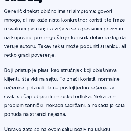
Generički tekst obično ima tri simptoma: govori
mnogo, ali ne kaže ništa konkretno; koristi iste fraze
u svakom pasusu; i završava se agresivnim pozivom
na kupovinu pre nego što je korisnik dobio razlog da
veruje autoru. Takav tekst može popuniti stranicu, ali
retko gradi poverenje.
Bolji pristup je pisati kao stručnjak koji objašnjava
klijentu šta vidi na sajtu. To znači koristiti normalne
rečenice, priznati da ne postoji jedno rešenje za
svaki slučaj i objasniti redosled odluka. Nekada je
problem tehnički, nekada sadržajni, a nekada je cela
ponuda na stranici nejasna.
Upravo zato se na ovom sajtu poziv na uslugu