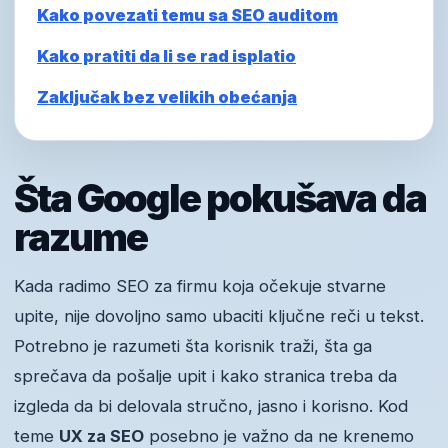
Kako povezati temu sa SEO auditom
Kako pratiti da li se rad isplatio
Zaključak bez velikih obećanja
Šta Google pokušava da
razume
Kada radimo SEO za firmu koja očekuje stvarne
upite, nije dovoljno samo ubaciti ključne reči u tekst.
Potrebno je razumeti šta korisnik traži, šta ga
sprečava da pošalje upit i kako stranica treba da
izgleda da bi delovala stručno, jasno i korisno. Kod
teme
UX za SEO
posebno je važno da ne krenemo