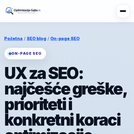
Početna
/
SEO blog
/
On-page SEO
ON-PAGE SEO
UX za SEO:
najčešće greške,
prioriteti i
konkretni koraci