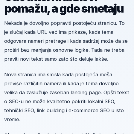
pomažu, a gde smetaju
Nekada je dovoljno popraviti postojeću stranicu. To
je slučaj kada URL već ima prikaze, kada tema
odgovara nameri pretrage i kada sadržaj može da se
proširi bez menjanja osnovne logike. Tada ne treba
praviti novi tekst samo zato što deluje lakše.
Nova stranica ima smisla kada postojeća meša
previše različitih namera ili kada je tema dovoljno
velika da zaslužuje zaseban landing page. Opšti tekst
o SEO-u ne može kvalitetno pokriti lokalni SEO,
tehnički SEO, link building i e-commerce SEO u isto
vreme.