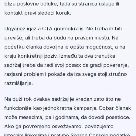
blizu poslovne odluke, tada su stranica usluge ili
kontakt pravi sledeći korak.
Ugyanez igaz a CTA gombokra is. Ne treba ih biti
previše, ali treba da budu na pravom mestu. Na
početku članka dovoljna je opšta mogućnost, a na
kraju konkretniji poziv. Između ta dva trenutka
sadržaj treba da radi svoj posao: da gradi poverenje,
razjasni problem i pokaže da iza svega stoji stručno
razmišljanje.
Na duži rok ovakav sadržaj je vredan zato što ne
funkcioniše kao jednokratna kampanja. Dobar članak
može mesecima, pa i godinama, da dovodi posetioce.
Ako ga povremeno osvežavamo, povezujemo
internim linkovima i pratimo Search Console podatke,