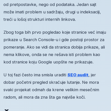
od pretpostavke, nego od podataka. Jedan sajt
može imati problem u sadržaju, drugi u indeksaciji,
treći u lošoj strukturi internih linkova.
Zbog toga bih prvo pogledao koje stranice već imaju
prikaze u Search Console-u i gde postoji prostor za
pomeranje. Ako se vidi da stranica dobija prikaze, ali
nema klikove, onda se ne rešava isti problem kao
kod stranice koju Google uopšte ne prikazuje.
U toj fazi često ima smisla uraditi
SEO audit
, jer
dobar početni pregled skraćuje lutanje. Ne mora
svaki projekat odmah da krene velikim mesečnim
radom, ali mora da zna šta ga najviše koči.