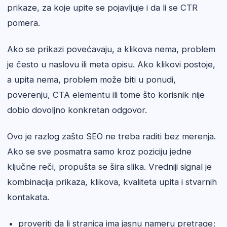
prikaze, za koje upite se pojavljuje i da li se CTR
pomera.
Ako se prikazi povećavaju, a klikova nema, problem
je često u naslovu ili meta opisu. Ako klikovi postoje,
a upita nema, problem može biti u ponudi,
poverenju, CTA elementu ili tome što korisnik nije
dobio dovoljno konkretan odgovor.
Ovo je razlog zašto SEO ne treba raditi bez merenja.
Ako se sve posmatra samo kroz poziciju jedne
ključne reči, propušta se šira slika. Vredniji signal je
kombinacija prikaza, klikova, kvaliteta upita i stvarnih
kontakata.
proveriti da li stranica ima jasnu nameru pretrage;