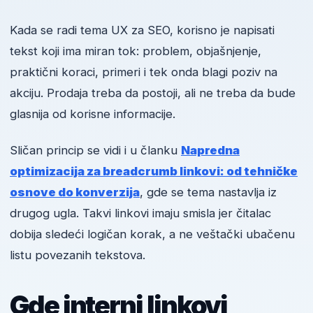
Kada se radi tema UX za SEO, korisno je napisati
tekst koji ima miran tok: problem, objašnjenje,
praktični koraci, primeri i tek onda blagi poziv na
akciju. Prodaja treba da postoji, ali ne treba da bude
glasnija od korisne informacije.
Sličan princip se vidi i u članku
Napredna
optimizacija za breadcrumb linkovi: od tehničke
osnove do konverzija
, gde se tema nastavlja iz
drugog ugla. Takvi linkovi imaju smisla jer čitalac
dobija sledeći logičan korak, a ne veštački ubačenu
listu povezanih tekstova.
Gde interni linkovi