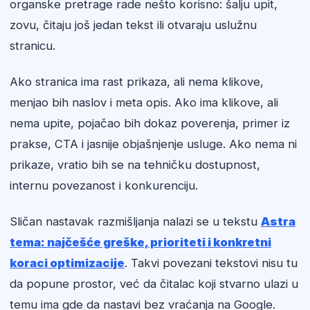
organske pretrage rade nešto korisno: šalju upit,
zovu, čitaju još jedan tekst ili otvaraju uslužnu
stranicu.
Ako stranica ima rast prikaza, ali nema klikove,
menjao bih naslov i meta opis. Ako ima klikove, ali
nema upite, pojačao bih dokaz poverenja, primer iz
prakse, CTA i jasnije objašnjenje usluge. Ako nema ni
prikaze, vratio bih se na tehničku dostupnost,
internu povezanost i konkurenciju.
Sličan nastavak razmišljanja nalazi se u tekstu
Astra
tema: najčešće greške, prioriteti i konkretni
koraci optimizacije
. Takvi povezani tekstovi nisu tu
da popune prostor, već da čitalac koji stvarno ulazi u
temu ima gde da nastavi bez vraćanja na Google.