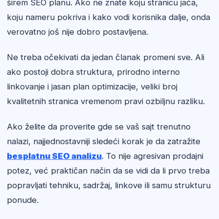
širem SEO planu. Ako ne znate koju stranicu jača,
koju nameru pokriva i kako vodi korisnika dalje, onda
verovatno još nije dobro postavljena.
Ne treba očekivati da jedan članak promeni sve. Ali
ako postoji dobra struktura, prirodno interno
linkovanje i jasan plan optimizacije, veliki broj
kvalitetnih stranica vremenom pravi ozbiljnu razliku.
Ako želite da proverite gde se vaš sajt trenutno
nalazi, najjednostavniji sledeći korak je da zatražite
besplatnu SEO analizu
. To nije agresivan prodajni
potez, već praktičan način da se vidi da li prvo treba
popravljati tehniku, sadržaj, linkove ili samu strukturu
ponude.