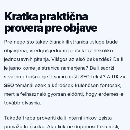
Kratka praktična
provera pre objave
Pre nego što takav članak ili stranica usluge bude
objavljena, vredi još jednom proći kroz nekoliko
jednostavnih pitanja. Világos az első bekezdés? Da li
je jasno kome je stranica namenjena? Da li sadrži
stvarno objašnjenje ili samo opšti SEO tekst? A
UX za
SEO
témánál ezek a kérdések különösen fontosak,
mert a felhasználó gyorsan eldönti, hogy érdemes-e
tovább olvasnia.
Takođe treba proveriti da li interni linkovi zaista
pomažu korisniku. Ako link ne doprinosi toku misli,