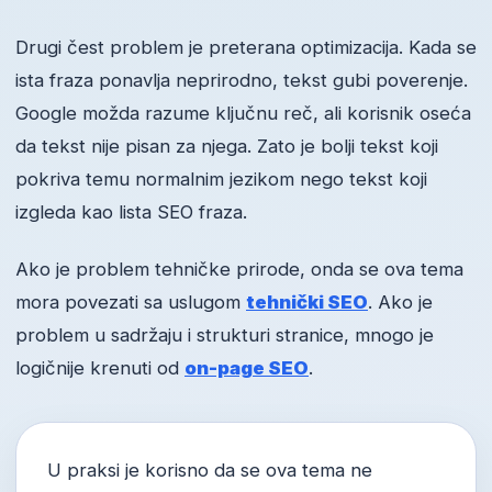
Drugi čest problem je preterana optimizacija. Kada se
ista fraza ponavlja neprirodno, tekst gubi poverenje.
Google možda razume ključnu reč, ali korisnik oseća
da tekst nije pisan za njega. Zato je bolji tekst koji
pokriva temu normalnim jezikom nego tekst koji
izgleda kao lista SEO fraza.
Ako je problem tehničke prirode, onda se ova tema
mora povezati sa uslugom
tehnički SEO
. Ako je
problem u sadržaju i strukturi stranice, mnogo je
logičnije krenuti od
on-page SEO
.
U praksi je korisno da se ova tema ne