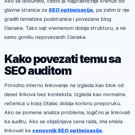
Ako se dvoumite, često je najpraktičnije krenuti od
glavne stranice za
SEO optimizacija
, pa zatim iz nje
graditi tematske podstranice i povezane blog
članake. Tako sajt vremenom dobija strukturu, a ne
samo gomilu nepovezanih članaka.
Kako povezati temu sa
SEO auditom
Prirodno interno linkovanje ne izgleda kao blok od
deset linkova bez konteksta. Izgleda kao normalna
rečenica u kojoj čitalac dobija korisnu preporuku.
Ako se pomene analiza problema, logično je linkovati
ka auditu. Ako se objašnjava cena rada, ima smisla
linkovati ka
cenovnik SEO optimizacije
.