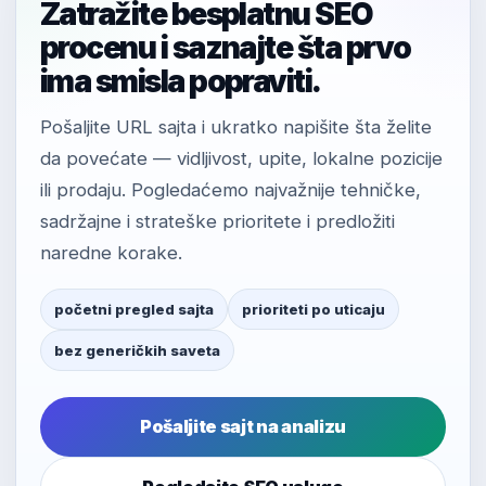
Zatražite besplatnu SEO
procenu i saznajte šta prvo
ima smisla popraviti.
Pošaljite URL sajta i ukratko napišite šta želite
da povećate — vidljivost, upite, lokalne pozicije
ili prodaju. Pogledaćemo najvažnije tehničke,
sadržajne i strateške prioritete i predložiti
naredne korake.
početni pregled sajta
prioriteti po uticaju
bez generičkih saveta
Pošaljite sajt na analizu