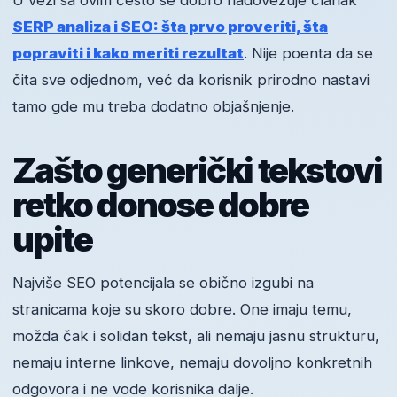
U vezi sa ovim često se dobro nadovezuje članak
SERP analiza i SEO: šta prvo proveriti, šta
popraviti i kako meriti rezultat
. Nije poenta da se
čita sve odjednom, već da korisnik prirodno nastavi
tamo gde mu treba dodatno objašnjenje.
Zašto generički tekstovi
retko donose dobre
upite
Najviše SEO potencijala se obično izgubi na
stranicama koje su skoro dobre. One imaju temu,
možda čak i solidan tekst, ali nemaju jasnu strukturu,
nemaju interne linkove, nemaju dovoljno konkretnih
odgovora i ne vode korisnika dalje.