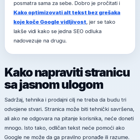
posmatra sama za sebe. Dobro je pročitati i
Kako optimizovati alt tekst bez grešaka
koje koče Google vidljivost
, jer se tako
lakše vidi kako se jedna SEO odluka
nadovezuje na drugu.
Kako napraviti stranicu
sa jasnom ulogom
Sadržaj, tehnika i prodajni cilj ne treba da budu tri
odvojene stvari. Stranica može biti tehnički savršena,
ali ako ne odgovara na pitanje korisnika, neće doneti
mnogo. Isto tako, odličan tekst neće pomoći ako
Google ne može da ga pravilno pronađe ili razume.