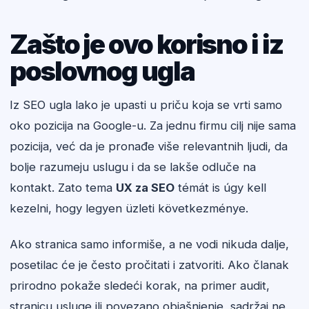
Zašto je ovo korisno i iz
poslovnog ugla
Iz SEO ugla lako je upasti u priču koja se vrti samo
oko pozicija na Google-u. Za jednu firmu cilj nije sama
pozicija, već da je pronađe više relevantnih ljudi, da
bolje razumeju uslugu i da se lakše odluče na
kontakt. Zato tema
UX za SEO
témát is úgy kell
kezelni, hogy legyen üzleti következménye.
Ako stranica samo informiše, a ne vodi nikuda dalje,
posetilac će je često pročitati i zatvoriti. Ako članak
prirodno pokaže sledeći korak, na primer audit,
stranicu usluge ili povezano objašnjenje, sadržaj ne