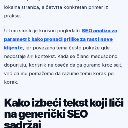
lokalna stranica, a četvrta konkretan primer iz
prakse.
U tom smislu je korisno pogledati i
SEO analiza za
parametri: kako pronaći prilike za rast i nove
klijente
, jer povezana tema često pokaže gde
nedostaje širi kontekst. Kada se članci međusobno
dopunjuju, korisnik ne oseća da ga guramo kroz sajt,
već da mu pomažemo da razume temu korak po
korak.
Kako izbeći tekst koji liči
na generički SEO
sadržaj