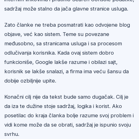
sadržaj može stalno da jača glavne stranice usluga.
Zato članke ne treba posmatrati kao odvojene blog
objave, već kao sistem. Teme su povezane
međusobno, sa stranicama usluga i sa procesom
odlučivanja korisnika. Kada ovaj sistem dobro
funkcioniše, Google lakše razume i obilazi sajt,
korisnik se lakše snalazi, a firma ima veću šansu da
dobije ozbiljnije upite.
Konačni cilj nije da tekst bude samo dugačak. Cilj je
da iza te dužine stoje sadržaj, logika i korist. Ako
posetilac do kraja članka bolje razume svoj problem i
vidi kome može da se obrati, sadržaj je ispunio svoju
svrhu.