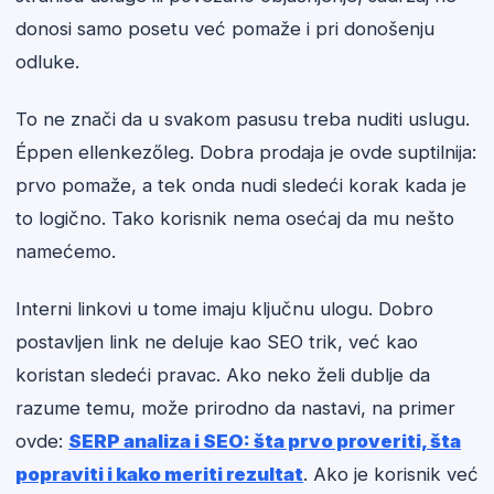
donosi samo posetu već pomaže i pri donošenju
odluke.
To ne znači da u svakom pasusu treba nuditi uslugu.
Éppen ellenkezőleg. Dobra prodaja je ovde suptilnija:
prvo pomaže, a tek onda nudi sledeći korak kada je
to logično. Tako korisnik nema osećaj da mu nešto
namećemo.
Interni linkovi u tome imaju ključnu ulogu. Dobro
postavljen link ne deluje kao SEO trik, već kao
koristan sledeći pravac. Ako neko želi dublje da
razume temu, može prirodno da nastavi, na primer
ovde:
SERP analiza i SEO: šta prvo proveriti, šta
popraviti i kako meriti rezultat
. Ako je korisnik već