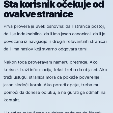
Šta korisnik očekuje od
ovakve stranice
Prva provera je uvek osnovna: da li stranica postoji,
da li je indeksabilna, da li ima jasan canonical, da li je
povezana iz navigacije ili drugih relevantnih stranica i
da li ima naslov koji stvarno odgovara temi.
Nakon toga proveravam nameru pretrage. Ako
korisnik traži informaciju, tekst treba da objasni. Ako
traži uslugu, stranica mora da pokaže poverenje i
jasan sledeći korak. Ako poredi opcije, treba mu
pomoći da donese odluku, a ne gurati ga odmah na
kontakt.