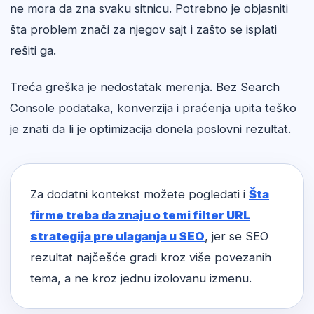
ne mora da zna svaku sitnicu. Potrebno je objasniti
šta problem znači za njegov sajt i zašto se isplati
rešiti ga.
Treća greška je nedostatak merenja. Bez Search
Console podataka, konverzija i praćenja upita teško
je znati da li je optimizacija donela poslovni rezultat.
Za dodatni kontekst možete pogledati i
Šta
firme treba da znaju o temi filter URL
strategija pre ulaganja u SEO
, jer se SEO
rezultat najčešće gradi kroz više povezanih
tema, a ne kroz jednu izolovanu izmenu.