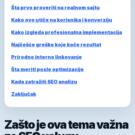
Šta prvo proveriti na realnom sajtu
Kako ovo utiče na korisnika i konverziju
Kako izgleda profesionalna implementacija
Najčešće greške koje koče rezultat
Prirodno interno linkovanje
Šta meriti posle optimizacije
Kada zatražiti SEO analizu
Zaključak
Zašto je ova tema važna