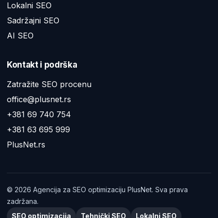
Lokalni SEO
Sadržajni SEO
AI SEO
Kontakt i podrška
Zatražite SEO procenu
office@plusnet.rs
+381 69 740 754
+381 63 695 999
PlusNet.rs
©
2026
Agencija za SEO optimizaciju PlusNet. Sva prava
zadržana.
SEO optimizacija
Tehnički SEO
Lokalni SEO