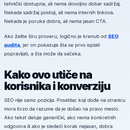
tehnički dostupna, ali nema dovoljno dobar sadržaj.
Nekada sadržaj postoji, ali nema internih linkova.
Nekada je poruka dobra, ali nema jasan CTA.
Ako želite širu proveru, logično je krenuti od
SEO
audita
, jer on pokazuje šta se prvo isplati
popravljati, a šta može da sačeka.
Kako ovo utiče na
korisnika i konverziju
SEO nije samo pozicija. Posetilac koji dođe na stranicu
mora brzo da razume da je došao na pravo mesto.
Ako tekst deluje generički, ako nema konkretnih
odgovora ili ako je sledeći korak nejasan, dobra