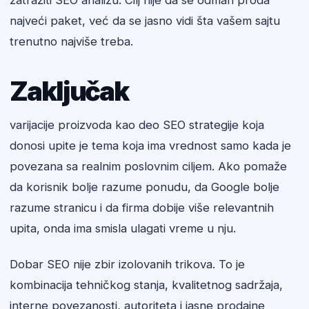
zatražiti SEO analizu. Cilj nije da se odmah proda
najveći paket, već da se jasno vidi šta vašem sajtu
trenutno najviše treba.
Zaključak
varijacije proizvoda kao deo SEO strategije koja
donosi upite je tema koja ima vrednost samo kada je
povezana sa realnim poslovnim ciljem. Ako pomaže
da korisnik bolje razume ponudu, da Google bolje
razume stranicu i da firma dobije više relevantnih
upita, onda ima smisla ulagati vreme u nju.
Dobar SEO nije zbir izolovanih trikova. To je
kombinacija tehničkog stanja, kvalitetnog sadržaja,
interne povezanosti, autoriteta i jasne prodajne