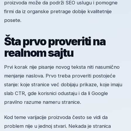
proizvoda može da podrži SEO uslugu i pomogne
firmi da iz organske pretrage dobije kvalitetnije
posete.
Šta prvo proveriti na
realnom sajtu
Prvi korak nije pisanje novog teksta niti nasumično
menjanje naslova. Prvo treba proveriti postojeće
stanje: koje stranice već dobijaju prikaze, koje imaju
slab CTR, gde korisnici odustaju i da li Google
pravilno razume nameru stranice.
Kod teme varijacije proizvoda često se vidi da
problem nije u jednoj stvari. Nekada je stranica