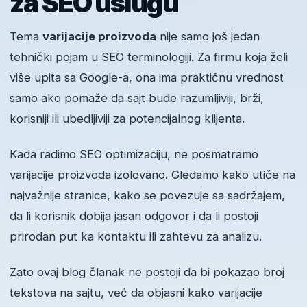
za SEO uslugu
Tema
varijacije proizvoda
nije samo još jedan
tehnički pojam u SEO terminologiji. Za firmu koja želi
više upita sa Google-a, ona ima praktičnu vrednost
samo ako pomaže da sajt bude razumljiviji, brži,
korisniji ili ubedljiviji za potencijalnog klijenta.
Kada radimo SEO optimizaciju, ne posmatramo
varijacije proizvoda izolovano. Gledamo kako utiče na
najvažnije stranice, kako se povezuje sa sadržajem,
da li korisnik dobija jasan odgovor i da li postoji
prirodan put ka kontaktu ili zahtevu za analizu.
Zato ovaj blog članak ne postoji da bi pokazao broj
tekstova na sajtu, već da objasni kako varijacije