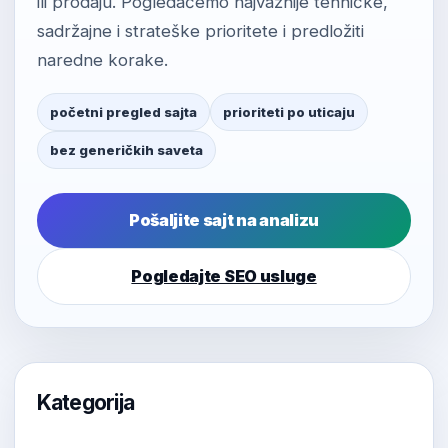
ili prodaju. Pogledaćemo najvažnije tehničke,
sadržajne i strateške prioritete i predložiti
naredne korake.
početni pregled sajta
prioriteti po uticaju
bez generičkih saveta
Pošaljite sajt na analizu
Pogledajte SEO usluge
Kategorija