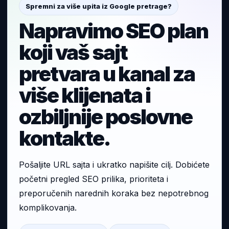
Spremni za više upita iz Google pretrage?
Napravimo SEO plan
koji vaš sajt
pretvara u kanal za
više klijenata i
ozbiljnije poslovne
kontakte.
Pošaljite URL sajta i ukratko napišite cilj. Dobićete
početni pregled SEO prilika, prioriteta i
preporučenih narednih koraka bez nepotrebnog
komplikovanja.