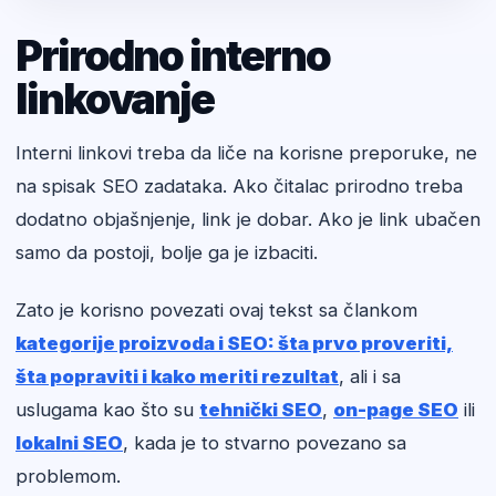
Prirodno interno
linkovanje
Interni linkovi treba da liče na korisne preporuke, ne
na spisak SEO zadataka. Ako čitalac prirodno treba
dodatno objašnjenje, link je dobar. Ako je link ubačen
samo da postoji, bolje ga je izbaciti.
Zato je korisno povezati ovaj tekst sa člankom
kategorije proizvoda i SEO: šta prvo proveriti,
šta popraviti i kako meriti rezultat
, ali i sa
uslugama kao što su
tehnički SEO
,
on-page SEO
ili
lokalni SEO
, kada je to stvarno povezano sa
problemom.