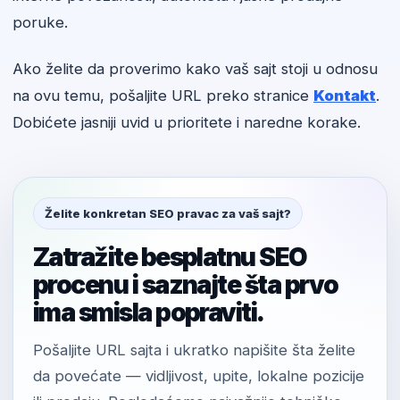
poruke.
Ako želite da proverimo kako vaš sajt stoji u odnosu
na ovu temu, pošaljite URL preko stranice
Kontakt
.
Dobićete jasniji uvid u prioritete i naredne korake.
Želite konkretan SEO pravac za vaš sajt?
Zatražite besplatnu SEO
procenu i saznajte šta prvo
ima smisla popraviti.
Pošaljite URL sajta i ukratko napišite šta želite
da povećate — vidljivost, upite, lokalne pozicije