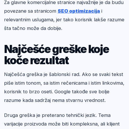
Za glavne komercijalne stranice najvažnije je da budu
povezane sa stranicom
SEO optimizacija
i
relevantnim uslugama, jer tako korisnik lakše razume
šta tačno može da dobije.
Najčešće greške koje
koče rezultat
Najčešća greška je šablonski rad. Ako se svaki tekst
piše istim tonom, sa istim rečenicama i istim linkovima,
korisnik to brzo oseti. Google takođe sve bolje
razume kada sadržaj nema stvarnu vrednost.
Druga greška je preterano tehnički jezik. Tema
varijacije proizvoda može biti kompleksna, ali klijent