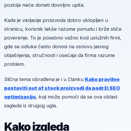
pozicija neće doneti dovoljno upita.
Kada je varijacije proizvoda dobro uklopljen u
stranicu, korisnik lakše razume ponudu i brže stiče
poverenje. To je posebno važno kod uslužnih firmi,
gde se odluka često donosi na osnovu jasnog
objašnjenja, stručnosti i osećaja da firma razume
problem.
Slična tema obrađena je i u članku
Kako pravilno
postaviti out of stock proizvodi da podrži SEO
optimizaciju
, koji može pomoći da se ova oblast
sagleda iz drugog ugla.
Kako izgleda