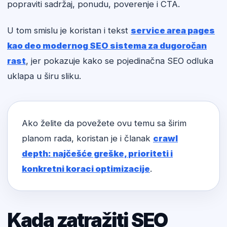
popraviti sadržaj, ponudu, poverenje i CTA.
U tom smislu je koristan i tekst
service area pages
kao deo modernog SEO sistema za dugoročan
rast
, jer pokazuje kako se pojedinačna SEO odluka
uklapa u širu sliku.
Ako želite da povežete ovu temu sa širim
planom rada, koristan je i članak
crawl
depth: najčešće greške, prioriteti i
konkretni koraci optimizacije
.
Kada zatražiti SEO