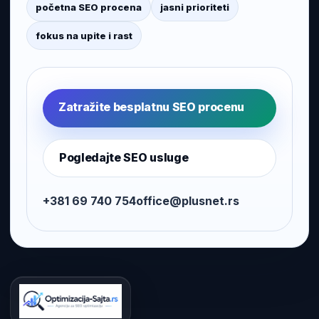
početna SEO procena
jasni prioriteti
fokus na upite i rast
Zatražite besplatnu SEO procenu
Pogledajte SEO usluge
+381 69 740 754
office@plusnet.rs