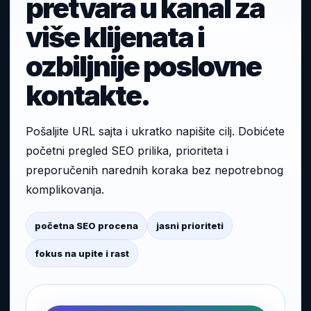
pretvara u kanal za
više klijenata i
ozbiljnije poslovne
kontakte.
Pošaljite URL sajta i ukratko napišite cilj. Dobićete
početni pregled SEO prilika, prioriteta i
preporučenih narednih koraka bez nepotrebnog
komplikovanja.
početna SEO procena
jasni prioriteti
fokus na upite i rast