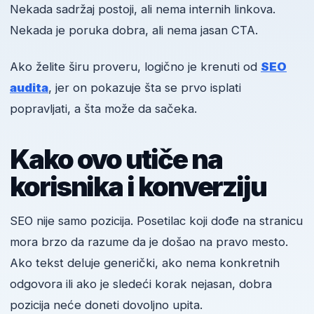
Nekada sadržaj postoji, ali nema internih linkova.
Nekada je poruka dobra, ali nema jasan CTA.
Ako želite širu proveru, logično je krenuti od
SEO
audita
, jer on pokazuje šta se prvo isplati
popravljati, a šta može da sačeka.
Kako ovo utiče na
korisnika i konverziju
SEO nije samo pozicija. Posetilac koji dođe na stranicu
mora brzo da razume da je došao na pravo mesto.
Ako tekst deluje generički, ako nema konkretnih
odgovora ili ako je sledeći korak nejasan, dobra
pozicija neće doneti dovoljno upita.