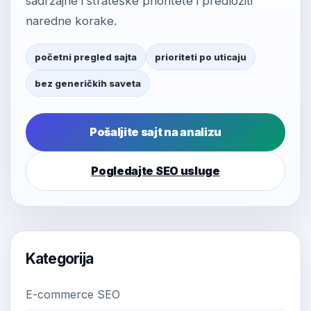
sadržajne i strateške prioritete i predložiti
naredne korake.
početni pregled sajta
prioriteti po uticaju
bez generičkih saveta
Pošaljite sajt na analizu
Pogledajte SEO usluge
Kategorija
E-commerce SEO