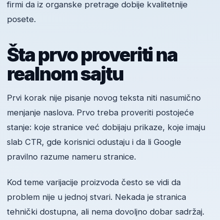
firmi da iz organske pretrage dobije kvalitetnije
posete.
Šta prvo proveriti na
realnom sajtu
Prvi korak nije pisanje novog teksta niti nasumično
menjanje naslova. Prvo treba proveriti postojeće
stanje: koje stranice već dobijaju prikaze, koje imaju
slab CTR, gde korisnici odustaju i da li Google
pravilno razume nameru stranice.
Kod teme varijacije proizvoda često se vidi da
problem nije u jednoj stvari. Nekada je stranica
tehnički dostupna, ali nema dovoljno dobar sadržaj.