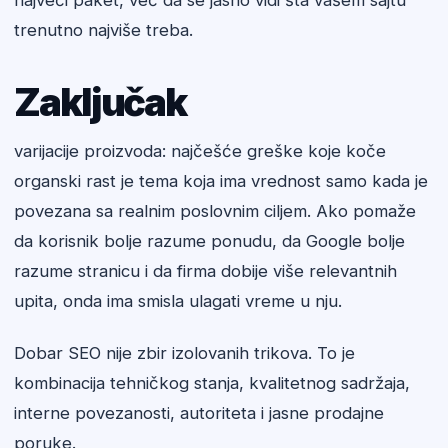
najveći paket, već da se jasno vidi šta vašem sajtu
trenutno najviše treba.
Zaključak
varijacije proizvoda: najčešće greške koje koče
organski rast je tema koja ima vrednost samo kada je
povezana sa realnim poslovnim ciljem. Ako pomaže
da korisnik bolje razume ponudu, da Google bolje
razume stranicu i da firma dobije više relevantnih
upita, onda ima smisla ulagati vreme u nju.
Dobar SEO nije zbir izolovanih trikova. To je
kombinacija tehničkog stanja, kvalitetnog sadržaja,
interne povezanosti, autoriteta i jasne prodajne
poruke.