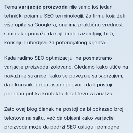
Tema
varijacije proizvoda
nije samo još jedan
tehnički pojam u SEO terminologiji. Za firmu koja želi
više upita sa Google-a, ona ima praktičnu vrednost
samo ako pomaže da sajt bude razumljiviji, brži,
korisniji ili ubedljiviji za potencijalnog klijenta.
Kada radimo SEO optimizaciju, ne posmatramo
varijacije proizvoda izolovano. Gledamo kako utiče na
najvažnije stranice, kako se povezuje sa sadržajem,
da li korisnik dobija jasan odgovor i da li postoji
prirodan put ka kontaktu ili zahtevu za analizu.
Zato ovaj blog članak ne postoji da bi pokazao broj
tekstova na sajtu, već da objasni kako varijacije
proizvoda može da podrži SEO uslugu i pomogne