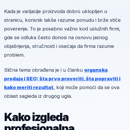
Kada je varijacije proizvoda dobro uklopljen u
stranicu, korisnik lakše razume ponudu i brže stiče
poverenje. To je posebno važno kod uslužnih firmi,
gde se odluka često donosi na osnovu jasnog
objašnjenja, stručnosti i osećaja da firma razume
problem.
Slična tema obrađena je i u članku
organska
prodaja i SEO: šta prvo proveriti, šta popraviti i
kako meriti rezultat
, koji može pomoći da se ova
oblast sagleda iz drugog ugla.
Kako izgleda
profesionalna