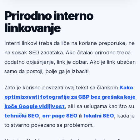
Prirodno interno
linkovanje
Interni linkovi treba da liče na korisne preporuke, ne
na spisak SEO zadataka. Ako čitalac prirodno treba
dodatno objašnjenje, link je dobar. Ako je link ubačen
samo da postoji, bolje ga je izbaciti.
Zato je korisno povezati ovaj tekst sa člankom
Kako
optimizovati fotografije za GBP bez grešaka koje
koče Google vidljivost
, ali i sa uslugama kao što su
tehnički SEO
,
on-page SEO
ili
lokalni SEO
, kada je
to stvarno povezano sa problemom.