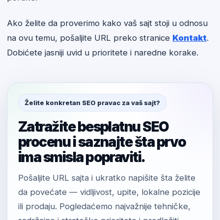
Ako želite da proverimo kako vaš sajt stoji u odnosu
na ovu temu, pošaljite URL preko stranice
Kontakt
.
Dobićete jasniji uvid u prioritete i naredne korake.
Želite konkretan SEO pravac za vaš sajt?
Zatražite besplatnu SEO
procenu i saznajte šta prvo
ima smisla popraviti.
Pošaljite URL sajta i ukratko napišite šta želite
da povećate — vidljivost, upite, lokalne pozicije
ili prodaju. Pogledaćemo najvažnije tehničke,