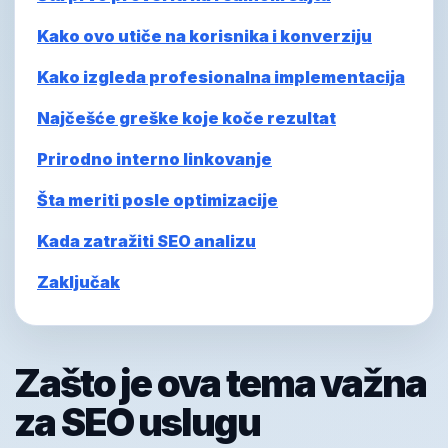
Kako ovo utiče na korisnika i konverziju
Kako izgleda profesionalna implementacija
Najčešće greške koje koče rezultat
Prirodno interno linkovanje
Šta meriti posle optimizacije
Kada zatražiti SEO analizu
Zaključak
Zašto je ova tema važna
za SEO uslugu