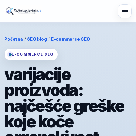
Početna
/
SEO blog
/
E-commerce SEO
E-COMMERCE SEO
varijacije
proizvoda:
najčešće greške
koje koče