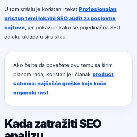
U tom smislu je koristan i tekst
Profesionalan
pristup temi lokalni SEO audit za poslovne
sajtove
, jer pokazuje kako se pojedinačna SEO
odluka uklapa u širu sliku.
Ako želite da povežete ovu temu sa širim
planom rada, koristan je i članak
product
schema: najčešće greške koje koče
organski rast
.
Kada zatražiti SEO
analizu