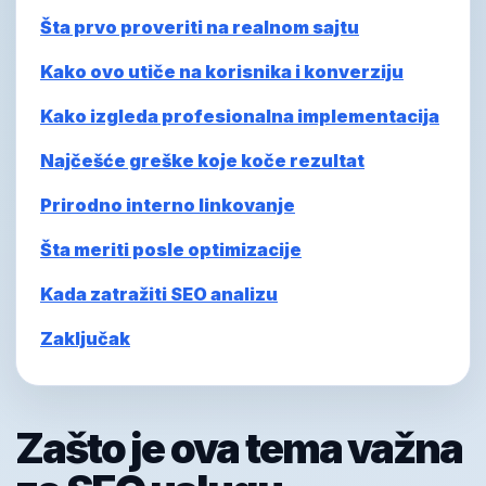
Šta prvo proveriti na realnom sajtu
Kako ovo utiče na korisnika i konverziju
Kako izgleda profesionalna implementacija
Najčešće greške koje koče rezultat
Prirodno interno linkovanje
Šta meriti posle optimizacije
Kada zatražiti SEO analizu
Zaključak
Zašto je ova tema važna