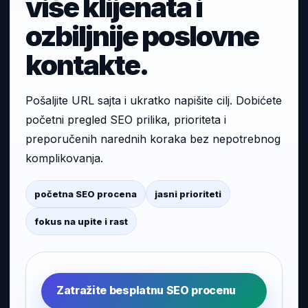
više klijenata i
ozbiljnije poslovne
kontakte.
Pošaljite URL sajta i ukratko napišite cilj. Dobićete
početni pregled SEO prilika, prioriteta i
preporučenih narednih koraka bez nepotrebnog
komplikovanja.
početna SEO procena
jasni prioriteti
fokus na upite i rast
Zatražite besplatnu SEO procenu