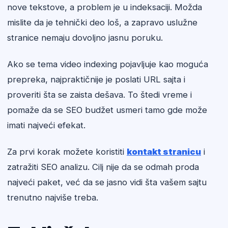
nove tekstove, a problem je u indeksaciji. Možda
mislite da je tehnički deo loš, a zapravo uslužne
stranice nemaju dovoljno jasnu poruku.
Ako se tema video indexing pojavljuje kao moguća
prepreka, najpraktičnije je poslati URL sajta i
proveriti šta se zaista dešava. To štedi vreme i
pomaže da se SEO budžet usmeri tamo gde može
imati najveći efekat.
Za prvi korak možete koristiti
kontakt stranicu
i
zatražiti SEO analizu. Cilj nije da se odmah proda
najveći paket, već da se jasno vidi šta vašem sajtu
trenutno najviše treba.