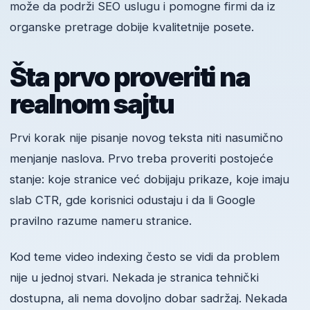
može da podrži SEO uslugu i pomogne firmi da iz
organske pretrage dobije kvalitetnije posete.
Šta prvo proveriti na
realnom sajtu
Prvi korak nije pisanje novog teksta niti nasumično
menjanje naslova. Prvo treba proveriti postojeće
stanje: koje stranice već dobijaju prikaze, koje imaju
slab CTR, gde korisnici odustaju i da li Google
pravilno razume nameru stranice.
Kod teme video indexing često se vidi da problem
nije u jednoj stvari. Nekada je stranica tehnički
dostupna, ali nema dovoljno dobar sadržaj. Nekada