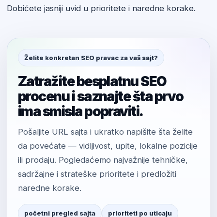
Dobićete jasniji uvid u prioritete i naredne korake.
Želite konkretan SEO pravac za vaš sajt?
Zatražite besplatnu SEO
procenu i saznajte šta prvo
ima smisla popraviti.
Pošaljite URL sajta i ukratko napišite šta želite
da povećate — vidljivost, upite, lokalne pozicije
ili prodaju. Pogledaćemo najvažnije tehničke,
sadržajne i strateške prioritete i predložiti
naredne korake.
početni pregled sajta
prioriteti po uticaju