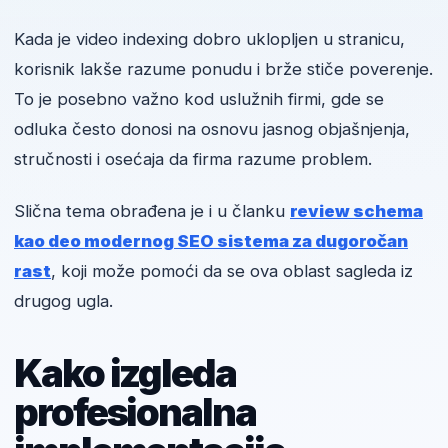
Kada je video indexing dobro uklopljen u stranicu,
korisnik lakše razume ponudu i brže stiče poverenje.
To je posebno važno kod uslužnih firmi, gde se
odluka često donosi na osnovu jasnog objašnjenja,
stručnosti i osećaja da firma razume problem.
Slična tema obrađena je i u članku
review schema
kao deo modernog SEO sistema za dugoročan
rast
, koji može pomoći da se ova oblast sagleda iz
drugog ugla.
Kako izgleda
profesionalna