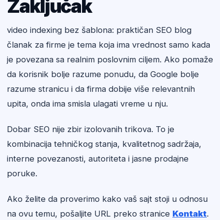
Zaključak
video indexing bez šablona: praktičan SEO blog
članak za firme je tema koja ima vrednost samo kada
je povezana sa realnim poslovnim ciljem. Ako pomaže
da korisnik bolje razume ponudu, da Google bolje
razume stranicu i da firma dobije više relevantnih
upita, onda ima smisla ulagati vreme u nju.
Dobar SEO nije zbir izolovanih trikova. To je
kombinacija tehničkog stanja, kvalitetnog sadržaja,
interne povezanosti, autoriteta i jasne prodajne
poruke.
Ako želite da proverimo kako vaš sajt stoji u odnosu
na ovu temu, pošaljite URL preko stranice
Kontakt
.