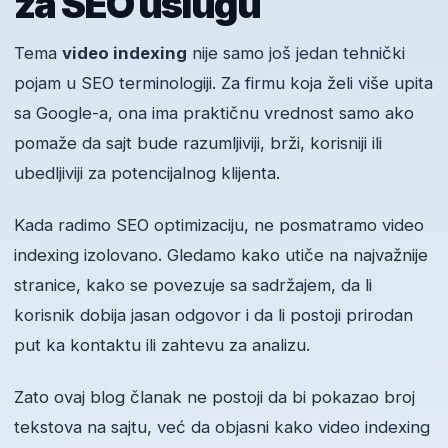
za SEO uslugu
Tema
video indexing
nije samo još jedan tehnički
pojam u SEO terminologiji. Za firmu koja želi više upita
sa Google-a, ona ima praktičnu vrednost samo ako
pomaže da sajt bude razumljiviji, brži, korisniji ili
ubedljiviji za potencijalnog klijenta.
Kada radimo SEO optimizaciju, ne posmatramo video
indexing izolovano. Gledamo kako utiče na najvažnije
stranice, kako se povezuje sa sadržajem, da li
korisnik dobija jasan odgovor i da li postoji prirodan
put ka kontaktu ili zahtevu za analizu.
Zato ovaj blog članak ne postoji da bi pokazao broj
tekstova na sajtu, već da objasni kako video indexing