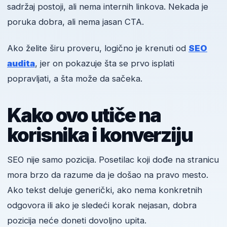
sadržaj postoji, ali nema internih linkova. Nekada je
poruka dobra, ali nema jasan CTA.
Ako želite širu proveru, logično je krenuti od
SEO
audita
, jer on pokazuje šta se prvo isplati
popravljati, a šta može da sačeka.
Kako ovo utiče na
korisnika i konverziju
SEO nije samo pozicija. Posetilac koji dođe na stranicu
mora brzo da razume da je došao na pravo mesto.
Ako tekst deluje generički, ako nema konkretnih
odgovora ili ako je sledeći korak nejasan, dobra
pozicija neće doneti dovoljno upita.