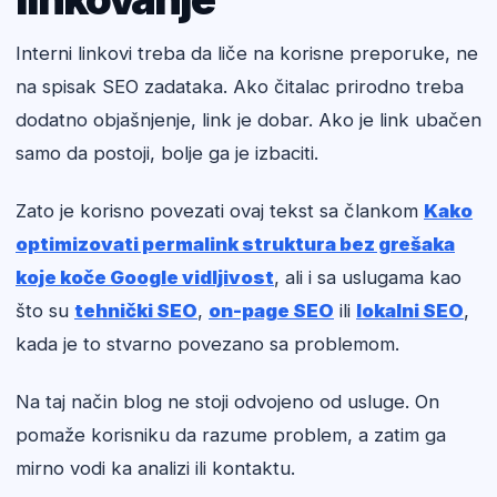
Interni linkovi treba da liče na korisne preporuke, ne
na spisak SEO zadataka. Ako čitalac prirodno treba
dodatno objašnjenje, link je dobar. Ako je link ubačen
samo da postoji, bolje ga je izbaciti.
Zato je korisno povezati ovaj tekst sa člankom
Kako
optimizovati permalink struktura bez grešaka
koje koče Google vidljivost
, ali i sa uslugama kao
što su
tehnički SEO
,
on-page SEO
ili
lokalni SEO
,
kada je to stvarno povezano sa problemom.
Na taj način blog ne stoji odvojeno od usluge. On
pomaže korisniku da razume problem, a zatim ga
mirno vodi ka analizi ili kontaktu.