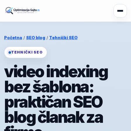
Početna
/
SEO blog
/
Tehnički SEO
TEHNIČKI SEO
video indexing
bez šablona:
praktičan SEO
blog članak za