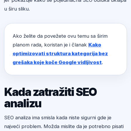
jer pokazuje kako se pojedinačna SEO odluka uklapa
u širu sliku.
Ako želite da povežete ovu temu sa širim
planom rada, koristan je i članak
Kako
optimizovati struktura kategorija bez
grešaka koje koče Google vidljivost
.
Kada zatražiti SEO
analizu
SEO analiza ima smisla kada niste sigurni gde je
najveći problem. Možda mislite da je potrebno pisati