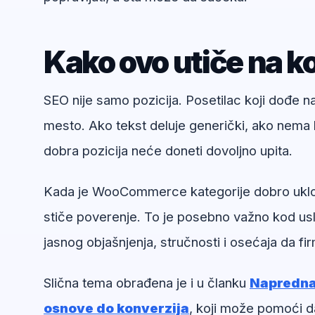
Kako ovo utiče na ko
SEO nije samo pozicija. Posetilac koji dođe 
mesto. Ako tekst deluje generički, ako nema k
dobra pozicija neće doneti dovoljno upita.
Kada je WooCommerce kategorije dobro uklopl
stiče poverenje. To je posebno važno kod usl
jasnog objašnjenja, stručnosti i osećaja da f
Slična tema obrađena je i u članku
Napredna 
osnove do konverzija
, koji može pomoći d