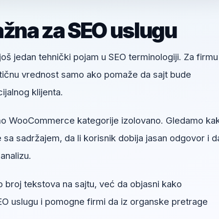
ažna za SEO uslugu
oš jedan tehnički pojam u SEO terminologiji. Za firmu
aktičnu vrednost samo ako pomaže da sajt bude
ncijalnog klijenta.
amo WooCommerce kategorije izolovano. Gledamo ka
sa sadržajem, da li korisnik dobija jasan odgovor i da
analizu.
o broj tekstova na sajtu, već da objasni kako
 uslugu i pomogne firmi da iz organske pretrage