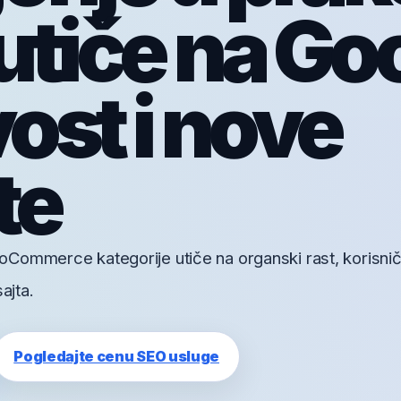
utiče na Go
vost i nove
te
Commerce kategorije utiče na organski rast, korisni
ajta.
Pogledajte cenu SEO usluge