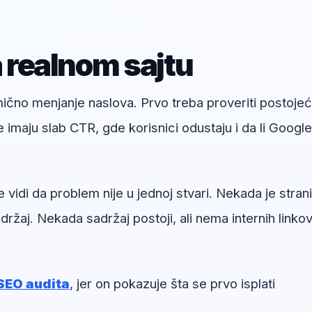
a realnom sajtu
umično menjanje naslova. Prvo treba proveriti postoje
e imaju slab CTR, gde korisnici odustaju i da li Google
di da problem nije u jednoj stvari. Nekada je stran
ržaj. Nekada sadržaj postoji, ali nema internih linkov
SEO audita
, jer on pokazuje šta se prvo isplati