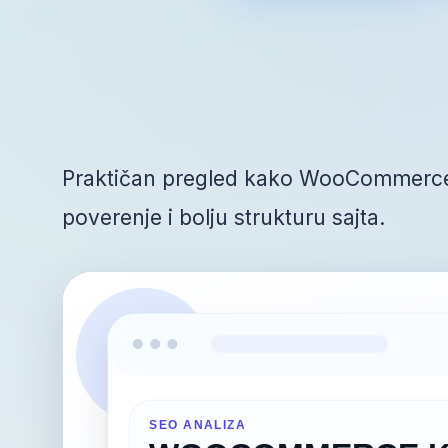
Praktičan pregled kako WooCommerce k
poverenje i bolju strukturu sajta.