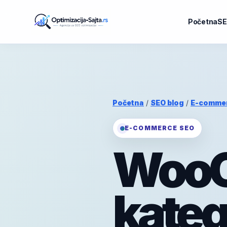
Početna
SE
Početna
/
SEO blog
/
E-comme
E-COMMERCE SEO
Woo
katego