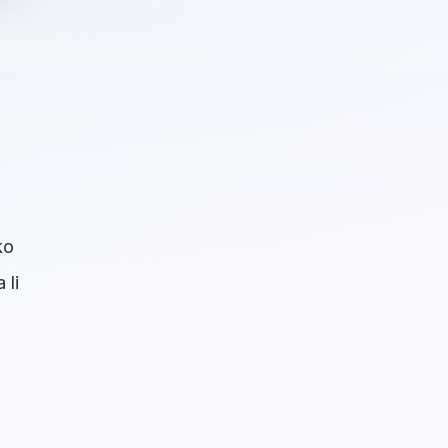
ko
 li