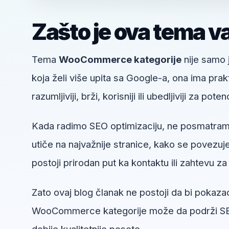
Zašto je ova tema v
Tema
WooCommerce kategorije
nije samo j
koja želi više upita sa Google-a, ona ima pr
razumljiviji, brži, korisniji ili ubedljiviji za pote
Kada radimo SEO optimizaciju, ne posmatr
utiče na najvažnije stranice, kako se povezuje 
postoji prirodan put ka kontaktu ili zahtevu za 
Zato ovaj blog članak ne postoji da bi pokaza
WooCommerce kategorije može da podrži SEO