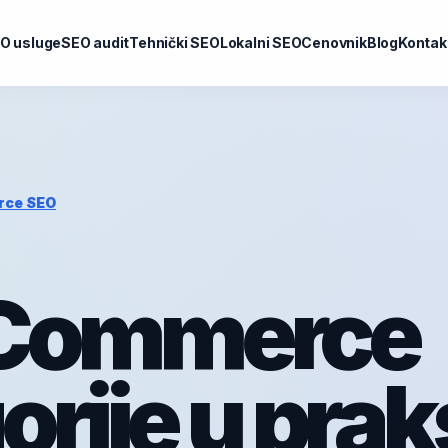
O usluge
SEO audit
Tehnički SEO
Lokalni SEO
Cenovnik
Blog
Kontak
rce SEO
Commerce
rije u prak