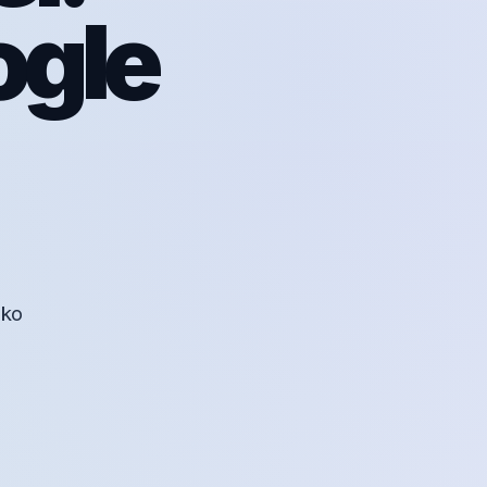
ogle
čko