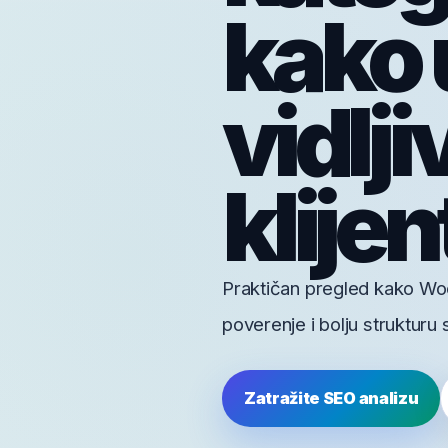
kako 
vidlji
klijen
Praktičan pregled kako Woo
poverenje i bolju strukturu s
Zatražite SEO analizu