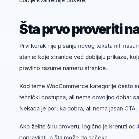
dobije kvalitetnije posete.
Šta prvo proveriti n
Prvi korak nije pisanje novog teksta niti nas
stanje: koje stranice već dobijaju prikaze, koj
pravilno razume nameru stranice.
Kod teme WooCommerce kategorije često se vi
tehnički dostupna, ali nema dovoljno dobar sad
Nekada je poruka dobra, ali nema jasan CTA.
Ako želite širu proveru, logično je krenuti od
popravljati, a šta može da sačeka.