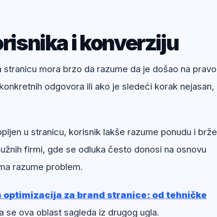
risnika i konverziju
na stranicu mora brzo da razume da je došao na pravo
onkretnih odgovora ili ako je sledeći korak nejasan,
jen u stranicu, korisnik lakše razume ponudu i brže
užnih firmi, gde se odluka često donosi na osnovu
irma razume problem.
optimizacija za brand stranice: od tehničke
a se ova oblast sagleda iz drugog ugla.