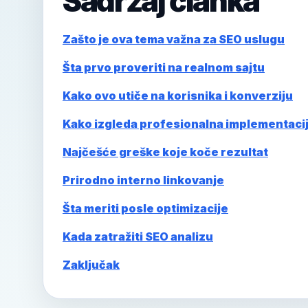
Sadržaj članka
Zašto je ova tema važna za SEO uslugu
Šta prvo proveriti na realnom sajtu
Kako ovo utiče na korisnika i konverziju
Kako izgleda profesionalna implementaci
Najčešće greške koje koče rezultat
Prirodno interno linkovanje
Šta meriti posle optimizacije
Kada zatražiti SEO analizu
Zaključak