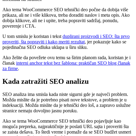
Ako tema WooCommerce SEO tehnički deo počne da dobija više
prikaza, ali ne i više klikova, treba doraditi naslov i meta opis. Ako
dobija klikove, ali ne i upite, treba popraviti sadržaj, ponudu,
poverenje i CTA.
U tom smislu je koristan i tekst
duplirani proizvodi i SEO: šta prvo
proveriti, šta popraviti i kako meriti rezultat
, jer pokazuje kako se
pojedinačna SEO odluka uklapa u širu sliku.
Ako želite da povežete ovu temu sa širim planom rada, koristan je i
članak
interni anchor tekst bez šablona: praktičan SEO blog članak
za firme
.
Kada zatražiti SEO analizu
SEO analiza ima smisla kada niste sigurni gde je najveći problem.
Možda mislite da je potrebno pisati nove tekstove, a problem je u
indeksaciji. Možda mislite da je tehnički deo loš, a zapravo uslužne
stranice nemaju dovoljno jasnu poruku.
Ako se tema WooCommerce SEO tehnički deo pojavljuje kao
moguća prepreka, najpraktičnije je poslati URL sajta i proveriti šta
se zaista dešava. To štedi vreme i pomaže da se SEO budžet usmeri