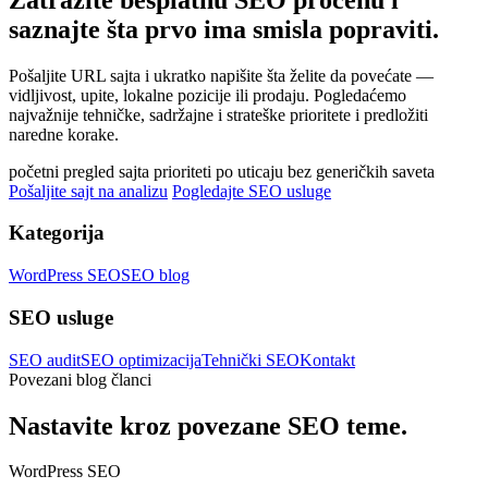
saznajte šta prvo ima smisla popraviti.
Pošaljite URL sajta i ukratko napišite šta želite da povećate —
vidljivost, upite, lokalne pozicije ili prodaju. Pogledaćemo
najvažnije tehničke, sadržajne i strateške prioritete i predložiti
naredne korake.
početni pregled sajta
prioriteti po uticaju
bez generičkih saveta
Pošaljite sajt na analizu
Pogledajte SEO usluge
Kategorija
WordPress SEO
SEO blog
SEO usluge
SEO audit
SEO optimizacija
Tehnički SEO
Kontakt
Povezani blog članci
Nastavite kroz povezane SEO teme.
WordPress SEO