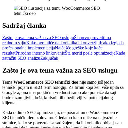
Sadržaj članka
Zašto je ova tema važna za SEO uslugu
Šta prvo proveriti na
realnom sajtu
Kako ovo utiče na korisnika i konverziju
Kako izgleda
profesionalna implementacija
Najčešće greške koje koče
rezultat
Prirodno interno linkovanje
Šta meriti posle optimizacije
Kada
zatražiti SEO analizu
Zaključak
Zašto je ova tema važna za SEO uslugu
Tema
WooCommerce SEO tehnički deo
nije samo još jedan
tehnički pojam u SEO terminologiji. Za firmu koja želi više upita sa
Google-a, ona ima praktičnu vrednost samo ako pomaže da sajt
bude razumljiviji, brži, korisniji ili ubedljiviji za potencijalnog
klijenta.
Kada radimo SEO optimizaciju, ne posmatramo WooCommerce
SEO tehnički deo izolovano. Gledamo kako utiče na najvažnije
stranice, kako se povezuje sa sadržajem, da li korisnik dobija jasan
odgovor i da li postoji prirodan put ka kontaktu ili zahtevu za