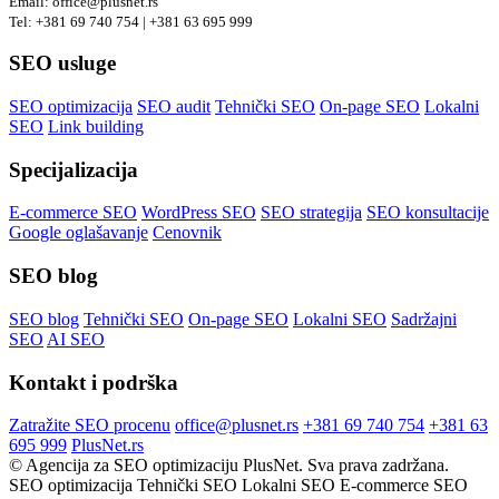
Email: office@plusnet.rs
Tel: +381 69 740 754 | +381 63 695 999
SEO usluge
SEO optimizacija
SEO audit
Tehnički SEO
On-page SEO
Lokalni
SEO
Link building
Specijalizacija
E-commerce SEO
WordPress SEO
SEO strategija
SEO konsultacije
Google oglašavanje
Cenovnik
SEO blog
SEO blog
Tehnički SEO
On-page SEO
Lokalni SEO
Sadržajni
SEO
AI SEO
Kontakt i podrška
Zatražite SEO procenu
office@plusnet.rs
+381 69 740 754
+381 63
695 999
PlusNet.rs
©
Agencija za SEO optimizaciju PlusNet. Sva prava zadržana.
SEO optimizacija
Tehnički SEO
Lokalni SEO
E-commerce SEO