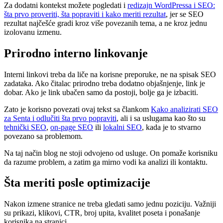
Za dodatni kontekst možete pogledati i
redizajn WordPressa i SEO:
šta prvo proveriti, šta popraviti i kako meriti rezultat
, jer se SEO
rezultat najčešće gradi kroz više povezanih tema, a ne kroz jednu
izolovanu izmenu.
Prirodno interno linkovanje
Interni linkovi treba da liče na korisne preporuke, ne na spisak SEO
zadataka. Ako čitalac prirodno treba dodatno objašnjenje, link je
dobar. Ako je link ubačen samo da postoji, bolje ga je izbaciti.
Zato je korisno povezati ovaj tekst sa člankom
Kako analizirati SEO
za Senta i odlučiti šta prvo popraviti
, ali i sa uslugama kao što su
tehnički SEO
,
on-page SEO
ili
lokalni SEO
, kada je to stvarno
povezano sa problemom.
Na taj način blog ne stoji odvojeno od usluge. On pomaže korisniku
da razume problem, a zatim ga mirno vodi ka analizi ili kontaktu.
Šta meriti posle optimizacije
Nakon izmene stranice ne treba gledati samo jednu poziciju. Važniji
su prikazi, klikovi, CTR, broj upita, kvalitet poseta i ponašanje
korisnika na stranici.