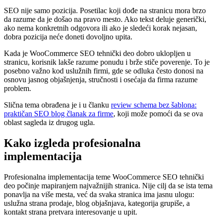
SEO nije samo pozicija. Posetilac koji dođe na stranicu mora brzo
da razume da je došao na pravo mesto. Ako tekst deluje generički,
ako nema konkretnih odgovora ili ako je sledeći korak nejasan,
dobra pozicija neće doneti dovoljno upita.
Kada je WooCommerce SEO tehnički deo dobro uklopljen u
stranicu, korisnik lakše razume ponudu i brže stiče poverenje. To je
posebno važno kod uslužnih firmi, gde se odluka često donosi na
osnovu jasnog objašnjenja, stručnosti i osećaja da firma razume
problem.
Slična tema obrađena je i u članku
review schema bez šablona:
praktičan SEO blog članak za firme
, koji može pomoći da se ova
oblast sagleda iz drugog ugla.
Kako izgleda profesionalna
implementacija
Profesionalna implementacija teme WooCommerce SEO tehnički
deo počinje mapiranjem najvažnijih stranica. Nije cilj da se ista tema
ponavlja na više mesta, već da svaka stranica ima jasnu ulogu:
uslužna strana prodaje, blog objašnjava, kategorija grupiše, a
kontakt strana pretvara interesovanje u upit.