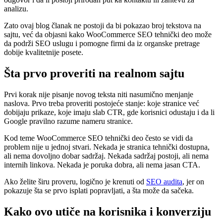
analizu.
Zato ovaj blog članak ne postoji da bi pokazao broj tekstova na
sajtu, već da objasni kako WooCommerce SEO tehnički deo može
da podrži SEO uslugu i pomogne firmi da iz organske pretrage
dobije kvalitetnije posete.
Šta prvo proveriti na realnom sajtu
Prvi korak nije pisanje novog teksta niti nasumično menjanje
naslova. Prvo treba proveriti postojeće stanje: koje stranice već
dobijaju prikaze, koje imaju slab CTR, gde korisnici odustaju i da li
Google pravilno razume nameru stranice.
Kod teme WooCommerce SEO tehnički deo često se vidi da
problem nije u jednoj stvari. Nekada je stranica tehnički dostupna,
ali nema dovoljno dobar sadržaj. Nekada sadržaj postoji, ali nema
internih linkova. Nekada je poruka dobra, ali nema jasan CTA.
Ako želite širu proveru, logično je krenuti od
SEO audita
, jer on
pokazuje šta se prvo isplati popravljati, a šta može da sačeka.
Kako ovo utiče na korisnika i konverziju