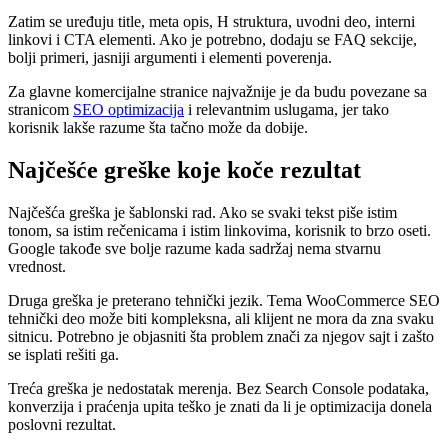
Zatim se uređuju title, meta opis, H struktura, uvodni deo, interni
linkovi i CTA elementi. Ako je potrebno, dodaju se FAQ sekcije,
bolji primeri, jasniji argumenti i elementi poverenja.
Za glavne komercijalne stranice najvažnije je da budu povezane sa
stranicom
SEO optimizacija
i relevantnim uslugama, jer tako
korisnik lakše razume šta tačno može da dobije.
Najčešće greške koje koče rezultat
Najčešća greška je šablonski rad. Ako se svaki tekst piše istim
tonom, sa istim rečenicama i istim linkovima, korisnik to brzo oseti.
Google takođe sve bolje razume kada sadržaj nema stvarnu
vrednost.
Druga greška je preterano tehnički jezik. Tema WooCommerce SEO
tehnički deo može biti kompleksna, ali klijent ne mora da zna svaku
sitnicu. Potrebno je objasniti šta problem znači za njegov sajt i zašto
se isplati rešiti ga.
Treća greška je nedostatak merenja. Bez Search Console podataka,
konverzija i praćenja upita teško je znati da li je optimizacija donela
poslovni rezultat.