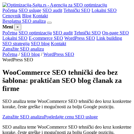
Početna
SEO usluge
SEO audit
Tehnički SEO
Lokalni SEO
Cenovnik
Blog
Kontakt
Besplatna SEO analiza
Meni
×
Početna
SEO optimizacija
SEO audit
Tehnički SEO
On-page SEO
Lokalni SEO
E-commerce SEO
WordPress SEO
Link building
SEO strategija
SEO blog
Kontakt
Zatražite SEO analizu
Početna
/
SEO blog
/
WordPress SEO
WordPress SEO
WooCommerce SEO tehnički deo bez
šablona: praktičan SEO blog članak za
firme
SEO analiza teme WooCommerce SEO tehnički deo kroz konkretne
korake, česte greške i mogućnosti za bolju Google poziciju.
Zatražite SEO analizu
Pogledajte cenu SEO usluge
SEO analiza teme WooCommerce SEO tehnički deo kroz konkretne
korake, česte greške i mogućnosti za bolju Google poziciju.