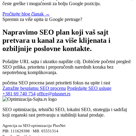
česte greške i mogućnosti za bolju Google poziciju.
Pročitajte blog članak →
Spremni za više upita iz Google pretrage?
Napravimo SEO plan koji vaš sajt
pretvara u kanal za
više klijenata i
ozbiljnije poslovne kontakte.
Pošaljite URL sajta i ukratko napišite cilj. Dobićete početni pregled
SEO prilika, prioriteta i preporučenih narednih koraka bez
nepotrebnog komplikovanja.
početna SEO procena
jasni prioriteti
fokus na upite i rast
Zatražite besplatnu SEO procenu
Pogledajte SEO usluge
+381 69 740 754
office@plusnet.rs
SEO optimizacija, tehnički SEO, lokalni SEO, strategija i sadržaj
koji organski rast pretvaraju u stabilniji kanal prodaje.
Agencija za SEO optimizaciju PlusNet
PIB: 111629398 · MB: 65551314