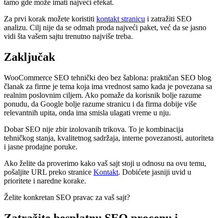
tamo gde može imati najveći efekat.
Za prvi korak možete koristiti
kontakt stranicu
i zatražiti SEO
analizu. Cilj nije da se odmah proda najveći paket, već da se jasno
vidi šta vašem sajtu trenutno najviše treba.
Zaključak
WooCommerce SEO tehnički deo bez šablona: praktičan SEO blog
članak za firme je tema koja ima vrednost samo kada je povezana sa
realnim poslovnim ciljem. Ako pomaže da korisnik bolje razume
ponudu, da Google bolje razume stranicu i da firma dobije više
relevantnih upita, onda ima smisla ulagati vreme u nju.
Dobar SEO nije zbir izolovanih trikova. To je kombinacija
tehničkog stanja, kvalitetnog sadržaja, interne povezanosti, autoriteta
i jasne prodajne poruke.
Ako želite da proverimo kako vaš sajt stoji u odnosu na ovu temu,
pošaljite URL preko stranice
Kontakt
. Dobićete jasniji uvid u
prioritete i naredne korake.
Želite konkretan SEO pravac za vaš sajt?
Zatražite besplatnu SEO procenu i