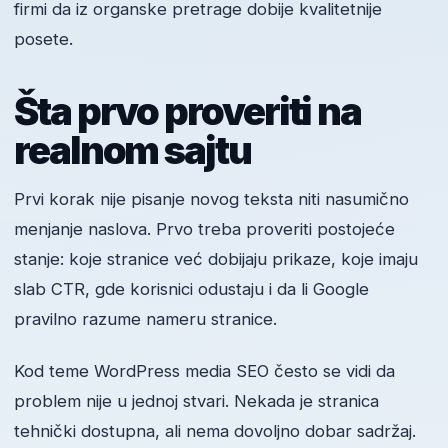
firmi da iz organske pretrage dobije kvalitetnije
posete.
Šta prvo proveriti na
realnom sajtu
Prvi korak nije pisanje novog teksta niti nasumično
menjanje naslova. Prvo treba proveriti postojeće
stanje: koje stranice već dobijaju prikaze, koje imaju
slab CTR, gde korisnici odustaju i da li Google
pravilno razume nameru stranice.
Kod teme WordPress media SEO često se vidi da
problem nije u jednoj stvari. Nekada je stranica
tehnički dostupna, ali nema dovoljno dobar sadržaj.