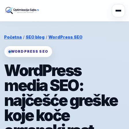
Početna
/
SEO blog
/
WordPress SEO
WORDPRESS SEO
WordPress
media SEO:
najčešće greške
koje koče