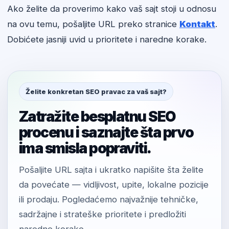
Ako želite da proverimo kako vaš sajt stoji u odnosu
na ovu temu, pošaljite URL preko stranice
Kontakt
.
Dobićete jasniji uvid u prioritete i naredne korake.
Želite konkretan SEO pravac za vaš sajt?
Zatražite besplatnu SEO
procenu i saznajte šta prvo
ima smisla popraviti.
Pošaljite URL sajta i ukratko napišite šta želite
da povećate — vidljivost, upite, lokalne pozicije
ili prodaju. Pogledaćemo najvažnije tehničke,
sadržajne i strateške prioritete i predložiti