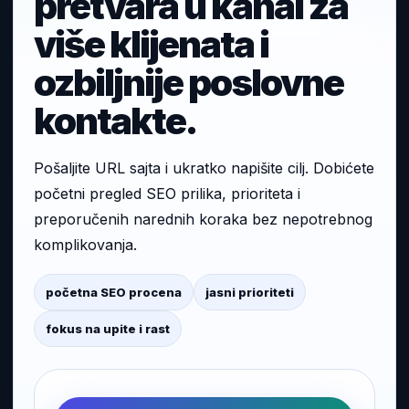
pretvara u kanal za
više klijenata i
ozbiljnije poslovne
kontakte.
Pošaljite URL sajta i ukratko napišite cilj. Dobićete
početni pregled SEO prilika, prioriteta i
preporučenih narednih koraka bez nepotrebnog
komplikovanja.
početna SEO procena
jasni prioriteti
fokus na upite i rast