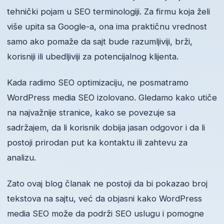
tehnički pojam u SEO terminologiji. Za firmu koja želi
više upita sa Google-a, ona ima praktičnu vrednost
samo ako pomaže da sajt bude razumljiviji, brži,
korisniji ili ubedljiviji za potencijalnog klijenta.
Kada radimo SEO optimizaciju, ne posmatramo
WordPress media SEO izolovano. Gledamo kako utiče
na najvažnije stranice, kako se povezuje sa
sadržajem, da li korisnik dobija jasan odgovor i da li
postoji prirodan put ka kontaktu ili zahtevu za
analizu.
Zato ovaj blog članak ne postoji da bi pokazao broj
tekstova na sajtu, već da objasni kako WordPress
media SEO može da podrži SEO uslugu i pomogne