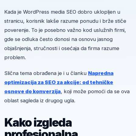
Kada je WordPress media SEO dobro uklopljen u
stranicu, korisnik lakše razume ponudu i brže stiče
poverenje. To je posebno važno kod uslužnih firmi,
gde se odluka često donosi na osnovu jasnog
objašnjenja, stručnosti i osećaja da firma razume
problem.
Slična tema obrađena je i u članku
Napredna
optimizacija za SEO za akcije: od tehničke
osnove do konverzija
, koji može pomoći da se ova
oblast sagleda iz drugog ugla.
Kako izgleda
profesionalna