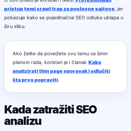
U tom smislu je koristan i tekst
Profesionalan
pristup temi crawl trap za poslovne sajtove
, jer
pokazuje kako se pojedinačna SEO odluka uklapa u
širu sliku.
Ako želite da povežete ovu temu sa širim
planom rada, koristan je i članak
Kako
analizirati thin page oporavak i odlučiti
šta prvo popraviti
.
Kada zatražiti SEO
analizu