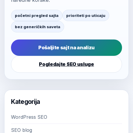
naredne korake.
početni pregled sajta
prioriteti po uticaju
bez generičkih saveta
Pošaljite sajt na analizu
Pogledajte SEO usluge
Kategorija
WordPress SEO
SEO blog