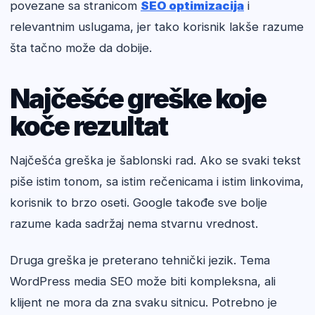
povezane sa stranicom
SEO optimizacija
i
relevantnim uslugama, jer tako korisnik lakše razume
šta tačno može da dobije.
Najčešće greške koje
koče rezultat
Najčešća greška je šablonski rad. Ako se svaki tekst
piše istim tonom, sa istim rečenicama i istim linkovima,
korisnik to brzo oseti. Google takođe sve bolje
razume kada sadržaj nema stvarnu vrednost.
Druga greška je preterano tehnički jezik. Tema
WordPress media SEO može biti kompleksna, ali
klijent ne mora da zna svaku sitnicu. Potrebno je