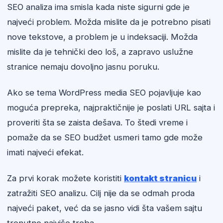
SEO analiza ima smisla kada niste sigurni gde je
najveći problem. Možda mislite da je potrebno pisati
nove tekstove, a problem je u indeksaciji. Možda
mislite da je tehnički deo loš, a zapravo uslužne
stranice nemaju dovoljno jasnu poruku.
Ako se tema WordPress media SEO pojavljuje kao
moguća prepreka, najpraktičnije je poslati URL sajta i
proveriti šta se zaista dešava. To štedi vreme i
pomaže da se SEO budžet usmeri tamo gde može
imati najveći efekat.
Za prvi korak možete koristiti
kontakt stranicu
i
zatražiti SEO analizu. Cilj nije da se odmah proda
najveći paket, već da se jasno vidi šta vašem sajtu