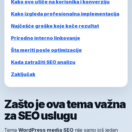
Kako ovo utiče na korisnika i konverziju
Kako izgleda profesionalna implementacija
Najčešće greške koje koče rezultat
Prirodno interno linkovanje
Šta meriti posle optimizacije
Kada zatražiti SEO analizu
Zaključak
Zašto je ova tema važna
za SEO uslugu
Tema
WordPress media SEO
nije samo još jedan