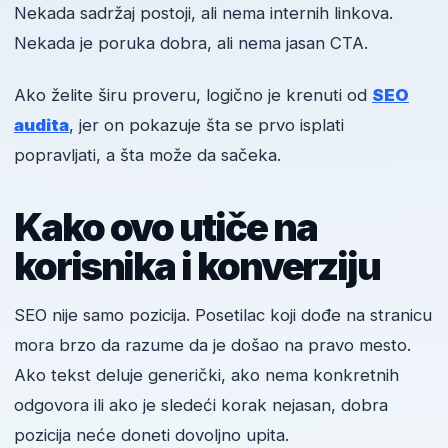
Nekada sadržaj postoji, ali nema internih linkova.
Nekada je poruka dobra, ali nema jasan CTA.
Ako želite širu proveru, logično je krenuti od
SEO
audita
, jer on pokazuje šta se prvo isplati
popravljati, a šta može da sačeka.
Kako ovo utiče na
korisnika i konverziju
SEO nije samo pozicija. Posetilac koji dođe na stranicu
mora brzo da razume da je došao na pravo mesto.
Ako tekst deluje generički, ako nema konkretnih
odgovora ili ako je sledeći korak nejasan, dobra
pozicija neće doneti dovoljno upita.