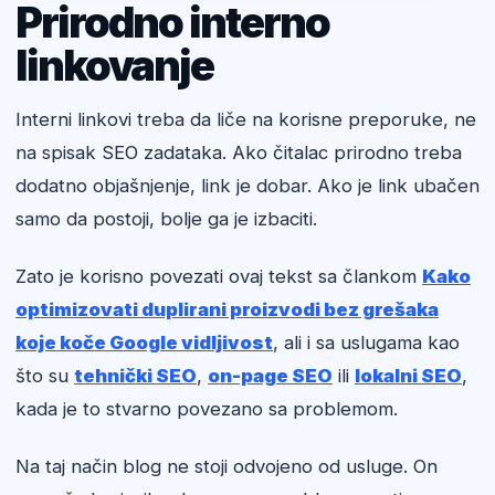
Prirodno interno
linkovanje
Interni linkovi treba da liče na korisne preporuke, ne
na spisak SEO zadataka. Ako čitalac prirodno treba
dodatno objašnjenje, link je dobar. Ako je link ubačen
samo da postoji, bolje ga je izbaciti.
Zato je korisno povezati ovaj tekst sa člankom
Kako
optimizovati duplirani proizvodi bez grešaka
koje koče Google vidljivost
, ali i sa uslugama kao
što su
tehnički SEO
,
on-page SEO
ili
lokalni SEO
,
kada je to stvarno povezano sa problemom.
Na taj način blog ne stoji odvojeno od usluge. On