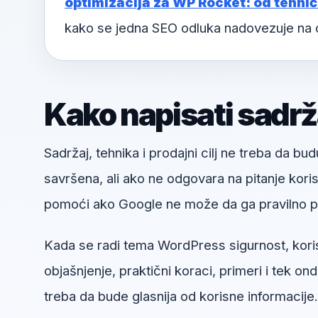
optimizacija za WP Rocket: od tehni
kako se jedna SEO odluka nadovezuje na 
Kako napisati sadrža
Sadržaj, tehnika i prodajni cilj ne treba da bud
savršena, ali ako ne odgovara na pitanje kori
pomoći ako Google ne može da ga pravilno pr
Kada se radi tema WordPress sigurnost, korisn
objašnjenje, praktični koraci, primeri i tek ond
treba da bude glasnija od korisne informacije.