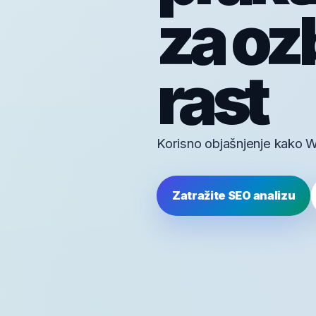
za oz
rast
Korisno objašnjenje kako Wor
Zatražite SEO analizu