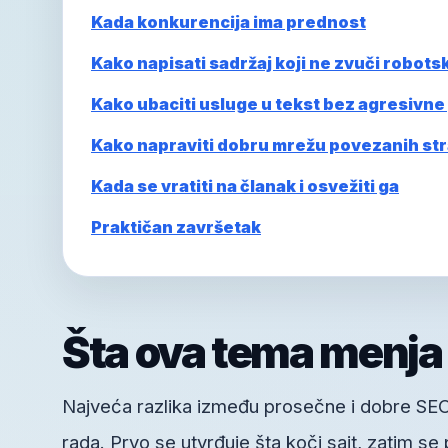
Kada konkurencija ima prednost
Kako napisati sadržaj koji ne zvuči robotsk
Kako ubaciti usluge u tekst bez agresivne
Kako napraviti dobru mrežu povezanih st
Kada se vratiti na članak i osvežiti ga
Praktičan završetak
Šta ova tema menja
Najveća razlika između prosečne i dobre SEO s
rada. Prvo se utvrđuje šta koči sajt, zatim se