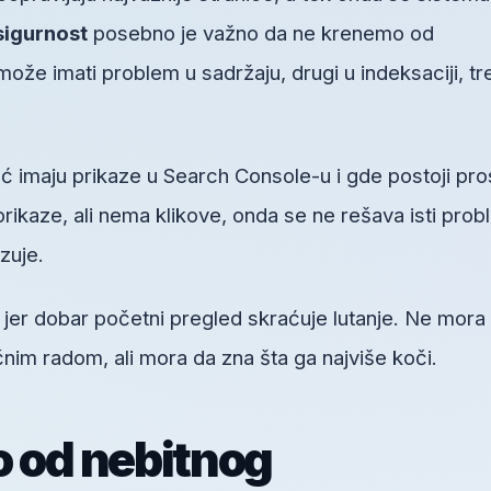
igurnost
posebno je važno da ne krenemo od
že imati problem u sadržaju, drugi u indeksaciji, tr
ć imaju prikaze u Search Console-u i gde postoji pro
prikaze, ali nema klikove, onda se ne rešava isti pro
zuje.
, jer dobar početni pregled skraćuje lutanje. Ne mora
im radom, ali mora da zna šta ga najviše koči.
o od nebitnog