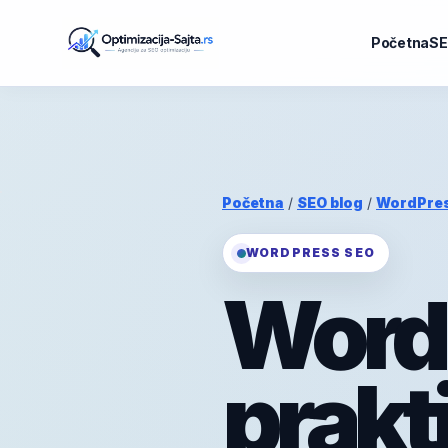
Početna
SE
Početna
/
SEO blog
/
WordPre
WORDPRESS SEO
WordP
prakt