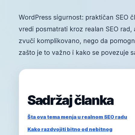
WordPress sigurnost: praktičan SEO čl
vredi posmatrati kroz realan SEO rad, a 
zvuči komplikovano, nego da pomogne 
zašto je to važno i kako se povezuje s
Sadržaj članka
Šta ova tema menja u realnom SEO radu
Kako razdvojiti bitno od nebitnog