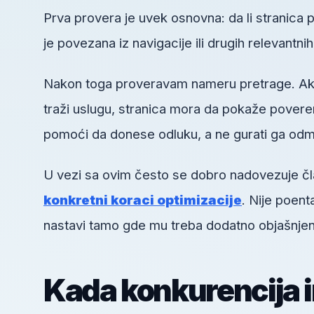
Prva provera je uvek osnovna: da li stranica pos
je povezana iz navigacije ili drugih relevantni
Nakon toga proveravam nameru pretrage. Ako k
traži uslugu, stranica mora da pokaže poveren
pomoći da donese odluku, a ne gurati ga odm
U vezi sa ovim često se dobro nadovezuje č
konkretni koraci optimizacije
. Nije poent
nastavi tamo gde mu treba dodatno objašnjen
Kada konkurencija 