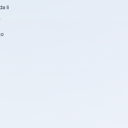
a li
.
ko