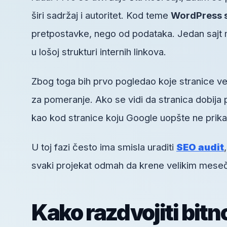
širi sadržaj i autoritet. Kod teme
WordPress s
pretpostavke, nego od podataka. Jedan sajt mo
u lošoj strukturi internih linkova.
Zbog toga bih prvo pogledao koje stranice ve
za pomeranje. Ako se vidi da stranica dobija 
kao kod stranice koju Google uopšte ne prika
U toj fazi često ima smisla uraditi
SEO audit
svaki projekat odmah da krene velikim mesečn
Kako razdvojiti bitn