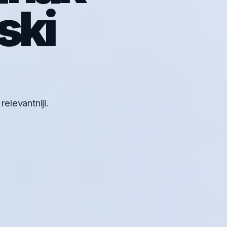
ski
elevantniji.