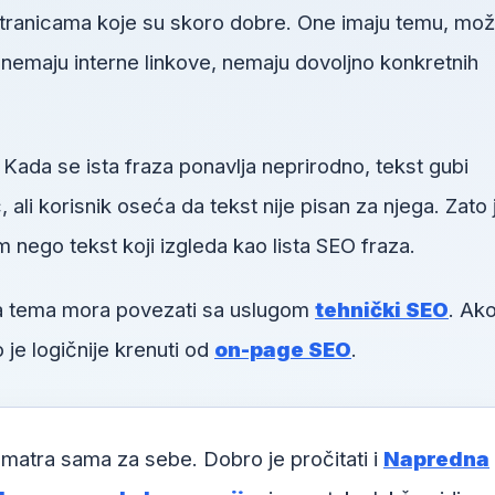
 stranicama koje su skoro dobre. One imaju temu, mo
u, nemaju interne linkove, nemaju dovoljno konkretnih
 Kada se ista fraza ponavlja neprirodno, tekst gubi
li korisnik oseća da tekst nije pisan za njega. Zato 
m nego tekst koji izgleda kao lista SEO fraza.
va tema mora povezati sa uslugom
tehnički SEO
. Ako
 je logičnije krenuti od
on-page SEO
.
matra sama za sebe. Dobro je pročitati i
Napredna