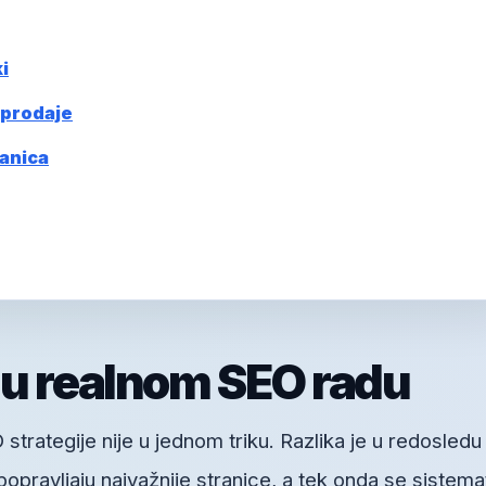
i
 prodaje
ranica
 u realnom SEO radu
trategije nije u jednom triku. Razlika je u redosledu
 popravljaju najvažnije stranice, a tek onda se sistema