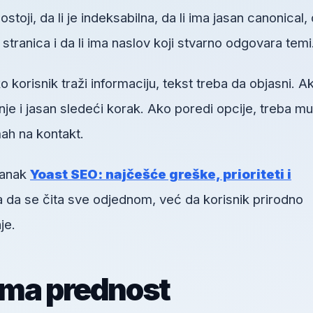
toji, da li je indeksabilna, da li ima jasan canonical, d
h stranica i da li ima naslov koji stvarno odgovara temi
orisnik traži informaciju, tekst treba da objasni. A
je i jasan sledeći korak. Ako poredi opcije, treba mu
ah na kontakt.
lanak
Yoast SEO: najčešće greške, prioriteti i
a da se čita sve odjednom, već da korisnik prirodno
je.
ima prednost