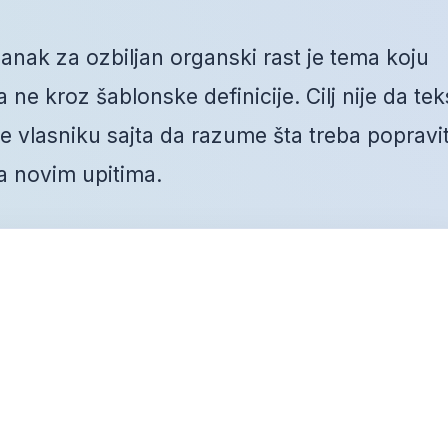
anak za ozbiljan organski rast je tema koju
ne kroz šablonske definicije. Cilj nije da tek
vlasniku sajta da razume šta treba popravit
a novim upitima.