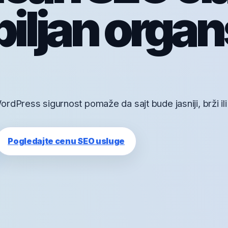
biljan organ
dPress sigurnost pomaže da sajt bude jasniji, brži ili r
Pogledajte cenu SEO usluge