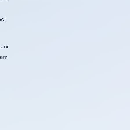
eći
stor
blem