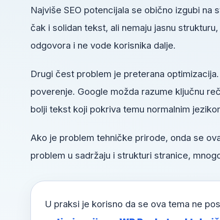
Najviše SEO potencijala se obično izgubi na
čak i solidan tekst, ali nemaju jasnu struktur
odgovora i ne vode korisnika dalje.
Drugi čest problem je preterana optimizacija.
poverenje. Google možda razume ključnu reč, a
bolji tekst koji pokriva temu normalnim jeziko
Ako je problem tehničke prirode, onda se o
problem u sadržaju i strukturi stranice, mnogo
U praksi je korisno da se ova tema ne pos