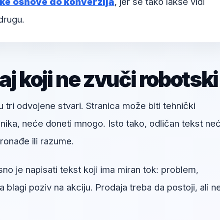
čke osnove do konverzija
, jer se tako lakše vidi
drugu.
j koji ne zvuči robotski
u tri odvojene stvari. Stranica može biti tehnički
snika, neće doneti mnogo. Isto tako, odličan tekst ne
onađe ili razume.
o je napisati tekst koji ima miran tok: problem,
a blagi poziv na akciju. Prodaja treba da postoji, ali n