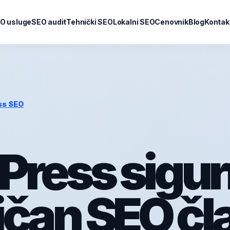
O usluge
SEO audit
Tehnički SEO
Lokalni SEO
Cenovnik
Blog
Kontak
ss SEO
ress sigur
ičan SEO čl