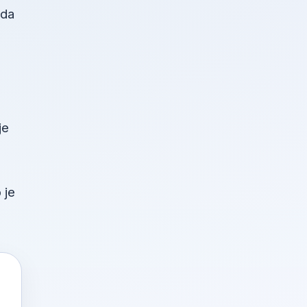
žda
je
 je