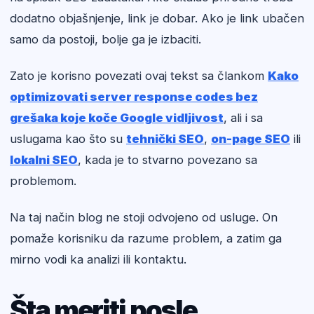
dodatno objašnjenje, link je dobar. Ako je link ubačen
samo da postoji, bolje ga je izbaciti.
Zato je korisno povezati ovaj tekst sa člankom
Kako
optimizovati server response codes bez
grešaka koje koče Google vidljivost
, ali i sa
uslugama kao što su
tehnički SEO
,
on-page SEO
ili
lokalni SEO
, kada je to stvarno povezano sa
problemom.
Na taj način blog ne stoji odvojeno od usluge. On
pomaže korisniku da razume problem, a zatim ga
mirno vodi ka analizi ili kontaktu.
Šta meriti posle