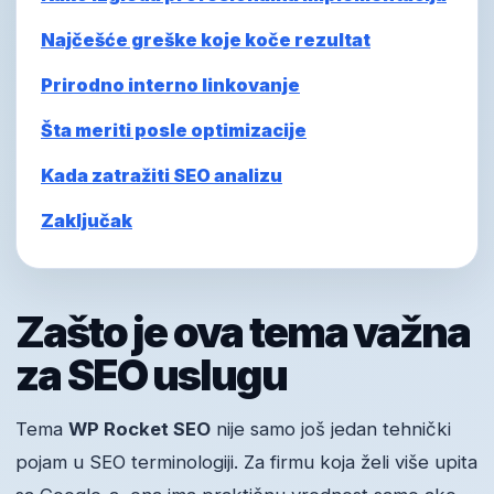
Najčešće greške koje koče rezultat
Prirodno interno linkovanje
Šta meriti posle optimizacije
Kada zatražiti SEO analizu
Zaključak
Zašto je ova tema važna
za SEO uslugu
Tema
WP Rocket SEO
nije samo još jedan tehnički
pojam u SEO terminologiji. Za firmu koja želi više upita