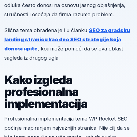
odluka često donosi na osnovu jasnog objašnjenja,
stručnosti i osećaja da firma razume problem.
Slična tema obrađena je i u članku
SEO za gradsku
landing stranicu kao deo SEO strategije koja
donosi upite
, koji može pomoći da se ova oblast
sagleda iz drugog ugla.
Kako izgleda
profesionalna
implementacija
Profesionalna implementacija teme WP Rocket SEO
počinje mapiranjem najvažnijih stranica. Nije cilj da se