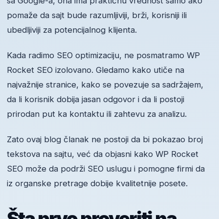
sa Google-a, ona ima praktičnu vrednost samo ako
pomaže da sajt bude razumljiviji, brži, korisniji ili
ubedljiviji za potencijalnog klijenta.
Kada radimo SEO optimizaciju, ne posmatramo WP
Rocket SEO izolovano. Gledamo kako utiče na
najvažnije stranice, kako se povezuje sa sadržajem,
da li korisnik dobija jasan odgovor i da li postoji
prirodan put ka kontaktu ili zahtevu za analizu.
Zato ovaj blog članak ne postoji da bi pokazao broj
tekstova na sajtu, već da objasni kako WP Rocket
SEO može da podrži SEO uslugu i pomogne firmi da
iz organske pretrage dobije kvalitetnije posete.
Šta prvo proveriti na