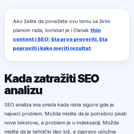
Ako želite da povežete ovu temu sa širim
planom rada, koristan je i članak
thin
content i SEO: šta prvo proveriti, šta
popraviti i kako meriti rezultat
.
Kada zatražiti SEO
analizu
SEO analiza ima smisla kada niste sigurni gde je
najveći problem. Možda mislite da je potrebno pisati
nove tekstove, a problem je u indeksaciji. Možda
mislite da je tehnički deo loš, a zapravo uslužne