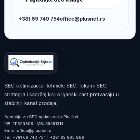
+381 69 740 754
office@plusnet.rs
SEO optimizacija, tehnički SEO, lokalni SEO,
strategija i sadržaj koji organski rast pretvaraju u
stabilniji kanal prodaje.
Agencija za SEO optimizaciju PlusNet
PIB: 111629398 · MB: 65551314
Email: office@plusnet.rs
Tel: +381 69 740 754 | +381 63 695 999