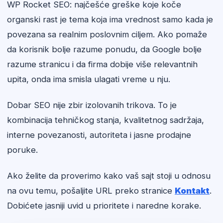
WP Rocket SEO: najčešće greške koje koče
organski rast je tema koja ima vrednost samo kada je
povezana sa realnim poslovnim ciljem. Ako pomaže
da korisnik bolje razume ponudu, da Google bolje
razume stranicu i da firma dobije više relevantnih
upita, onda ima smisla ulagati vreme u nju.
Dobar SEO nije zbir izolovanih trikova. To je
kombinacija tehničkog stanja, kvalitetnog sadržaja,
interne povezanosti, autoriteta i jasne prodajne
poruke.
Ako želite da proverimo kako vaš sajt stoji u odnosu
na ovu temu, pošaljite URL preko stranice
Kontakt
.
Dobićete jasniji uvid u prioritete i naredne korake.