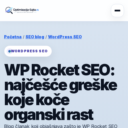
Početna
/
SEO blog
/
WordPress SEO
WORDPRESS SEO
WP Rocket SEO:
najčešće greške
koje koče
organski rast
Blog članak koji objašnjava zašto je WP Rocket SEO