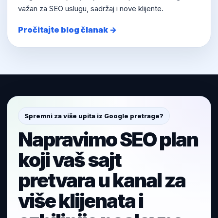
važan za SEO uslugu, sadržaj i nove klijente.
Pročitajte blog članak →
Spremni za više upita iz Google pretrage?
Napravimo SEO plan
koji vaš sajt
pretvara u kanal za
više klijenata i