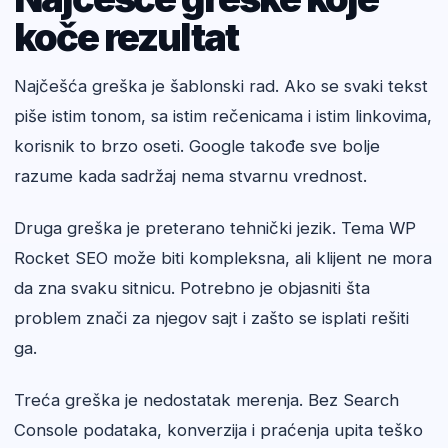
koče rezultat
Najčešća greška je šablonski rad. Ako se svaki tekst
piše istim tonom, sa istim rečenicama i istim linkovima,
korisnik to brzo oseti. Google takođe sve bolje
razume kada sadržaj nema stvarnu vrednost.
Druga greška je preterano tehnički jezik. Tema WP
Rocket SEO može biti kompleksna, ali klijent ne mora
da zna svaku sitnicu. Potrebno je objasniti šta
problem znači za njegov sajt i zašto se isplati rešiti
ga.
Treća greška je nedostatak merenja. Bez Search
Console podataka, konverzija i praćenja upita teško