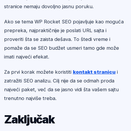
stranice nemaju dovoljno jasnu poruku.
Ako se tema WP Rocket SEO pojavljuje kao moguća
prepreka, najpraktičnije je poslati URL sajta i
proveriti šta se zaista dešava. To štedi vreme i
pomaže da se SEO budžet usmeri tamo gde može
imati najveći efekat.
Za prvi korak možete koristiti
kontakt stranicu
i
zatražiti SEO analizu. Cilj nije da se odmah proda
najveći paket, već da se jasno vidi šta vašem sajtu
trenutno najviše treba.
Zaključak