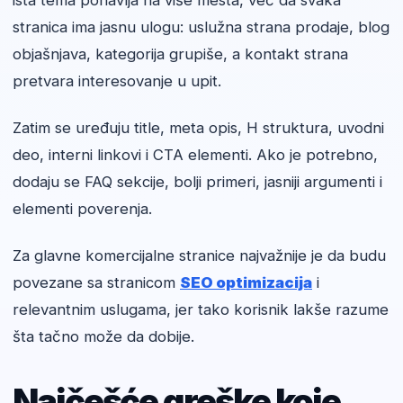
ista tema ponavlja na više mesta, već da svaka
stranica ima jasnu ulogu: uslužna strana prodaje, blog
objašnjava, kategorija grupiše, a kontakt strana
pretvara interesovanje u upit.
Zatim se uređuju title, meta opis, H struktura, uvodni
deo, interni linkovi i CTA elementi. Ako je potrebno,
dodaju se FAQ sekcije, bolji primeri, jasniji argumenti i
elementi poverenja.
Za glavne komercijalne stranice najvažnije je da budu
povezane sa stranicom
SEO optimizacija
i
relevantnim uslugama, jer tako korisnik lakše razume
šta tačno može da dobije.
Najčešće greške koje