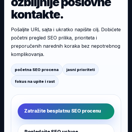
ozbiljnije poslovne
kontakte.
Pošaljite URL sajta i ukratko napišite cilj. Dobićete
početni pregled SEO prilika, prioriteta i
preporučenih narednih koraka bez nepotrebnog
komplikovanja.
početna SEO procena
jasni prioriteti
fokus na upite i rast
Zatražite besplatnu SEO procenu
Pogledajte SEO usluge