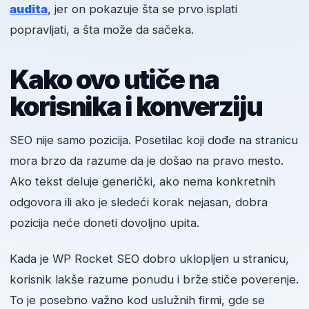
audita
, jer on pokazuje šta se prvo isplati
popravljati, a šta može da sačeka.
Kako ovo utiče na
korisnika i konverziju
SEO nije samo pozicija. Posetilac koji dođe na stranicu
mora brzo da razume da je došao na pravo mesto.
Ako tekst deluje generički, ako nema konkretnih
odgovora ili ako je sledeći korak nejasan, dobra
pozicija neće doneti dovoljno upita.
Kada je WP Rocket SEO dobro uklopljen u stranicu,
korisnik lakše razume ponudu i brže stiče poverenje.
To je posebno važno kod uslužnih firmi, gde se