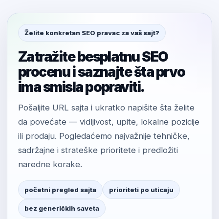
Želite konkretan SEO pravac za vaš sajt?
Zatražite besplatnu SEO
procenu i saznajte šta prvo
ima smisla popraviti.
Pošaljite URL sajta i ukratko napišite šta želite
da povećate — vidljivost, upite, lokalne pozicije
ili prodaju. Pogledaćemo najvažnije tehničke,
sadržajne i strateške prioritete i predložiti
naredne korake.
početni pregled sajta
prioriteti po uticaju
bez generičkih saveta