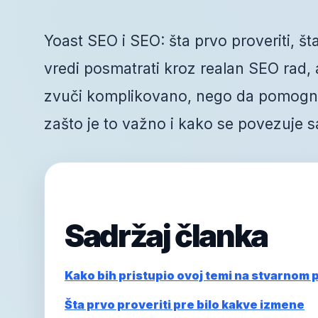
Yoast SEO i SEO: šta prvo proveriti, šta
vredi posmatrati kroz realan SEO rad, a 
zvuči komplikovano, nego da pomogne 
zašto je to važno i kako se povezuje s
Sadržaj članka
Kako bih pristupio ovoj temi na stvarnom 
Šta prvo proveriti pre bilo kakve izmene