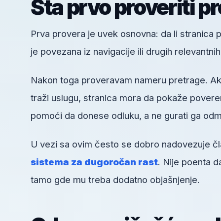
Šta prvo proveriti p
Prva provera je uvek osnovna: da li stranica pos
je povezana iz navigacije ili drugih relevantni
Nakon toga proveravam nameru pretrage. Ako k
traži uslugu, stranica mora da pokaže poveren
pomoći da donese odluku, a ne gurati ga odm
U vezi sa ovim često se dobro nadovezuje č
sistema za dugoročan rast
. Nije poenta d
tamo gde mu treba dodatno objašnjenje.