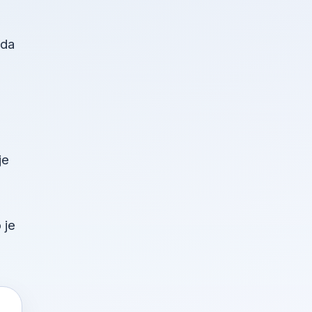
žda
je
 je