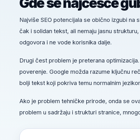
Gde se najčešće gub
Najviše SEO potencijala se obično izgubi na
čak i solidan tekst, ali nemaju jasnu struktur
odgovora i ne vode korisnika dalje.
Drugi čest problem je preterana optimizacija.
poverenje. Google možda razume ključnu reč, a
bolji tekst koji pokriva temu normalnim jeziko
Ako je problem tehničke prirode, onda se o
problem u sadržaju i strukturi stranice, mnogo