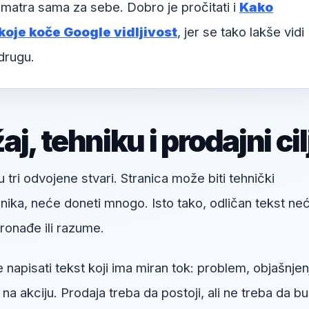
matra sama za sebe. Dobro je pročitati i
Kako
oje koče Google vidljivost
, jer se tako lakše vidi
drugu.
, tehniku i prodajni cil
u tri odvojene stvari. Stranica može biti tehnički
snika, neće doneti mnogo. Isto tako, odličan tekst ne
onađe ili razume.
napisati tekst koji ima miran tok: problem, objašnjen
v na akciju. Prodaja treba da postoji, ali ne treba da b