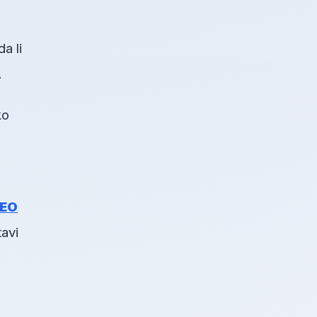
a li
.
ko
SEO
tavi