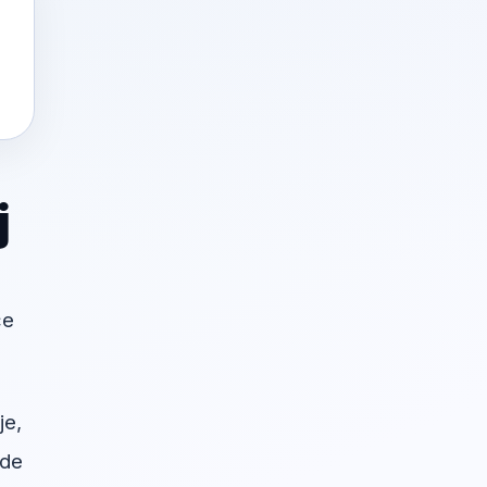
j
će
je,
ude