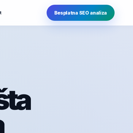
Besplatna SEO analiza
t
šta
a