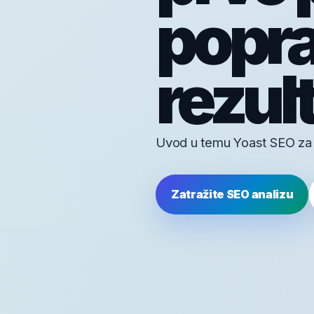
poprav
rezul
Uvod u temu Yoast SEO za fi
Zatražite SEO analizu