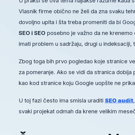
U praksi se ova tema najlakše razume kada se
Vlasnik firme obično ne želi da zna svaku tehn
dovoljno upita i šta treba promeniti da bi Goo
SEO i SEO
posebno je važno da ne krenemo o
imati problem u sadržaju, drugi u indeksaciji, tr
Zbog toga bih prvo pogledao koje stranice ve
za pomeranje. Ako se vidi da stranica dobija 
kao kod stranice koju Google uopšte ne prika
U toj fazi često ima smisla uraditi
SEO audit
svaki projekat odmah da krene velikim mesečn