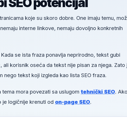
i SEO potencijal
 stranicama koje su skoro dobre. One imaju temu, mo
u, nemaju interne linkove, nemaju dovoljno konkretnih
 Kada se ista fraza ponavlja neprirodno, tekst gubi
li korisnik oseća da tekst nije pisan za njega. Zato 
m nego tekst koji izgleda kao lista SEO fraza.
va tema mora povezati sa uslugom
tehnički SEO
. Ako
 je logičnije krenuti od
on-page SEO
.