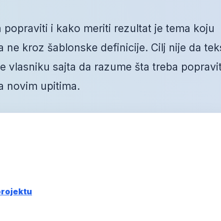
 popraviti i kako meriti rezultat je tema koju
ne kroz šablonske definicije. Cilj nije da tek
vlasniku sajta da razume šta treba popravit
a novim upitima.
projektu