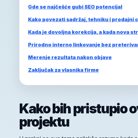
Gde se najčešće gubi SEO potencijal
Kako povezati sadržaj, tehniku i prodajni ci
Kada je dovoljna korekcija, a kada nova st
Prirodno interno linkovanje bez preteriva
Merenje rezultata nakon objave
Zaključak za vlasnika firme
Kako bih pristupio 
projektu