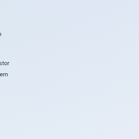
e
stor
blem