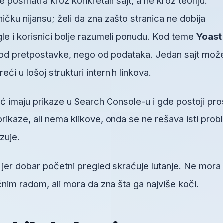
 posmatra kroz konkretan sajt, a ne kroz teoriju.
ičku nijansu; želi da zna zašto stranica ne dobija
gle i korisnici bolje razumeli ponudu. Kod teme
Yoast
d pretpostavke, nego od podataka. Jedan sajt mož
eći u lošoj strukturi internih linkova.
ć imaju prikaze u Search Console-u i gde postoji pro
prikaze, ali nema klikove, onda se ne rešava isti pro
zuje.
, jer dobar početni pregled skraćuje lutanje. Ne mora
im radom, ali mora da zna šta ga najviše koči.