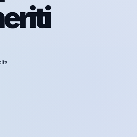
eriti
ita.