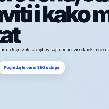
iti i kako m
tat
rme koje žele da njihov sajt donosi više konkretnih up
Pogledajte cenu SEO usluge