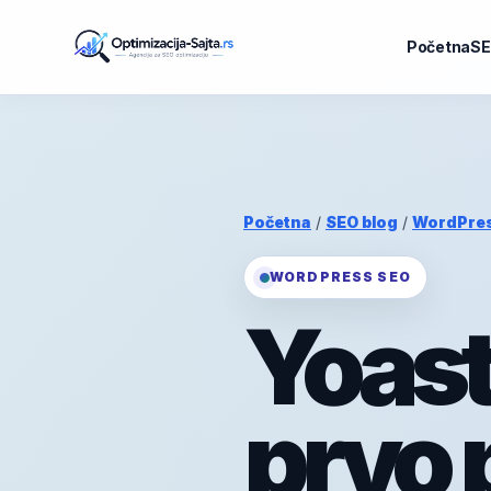
Početna
SE
Početna
/
SEO blog
/
WordPre
WORDPRESS SEO
Yoast
prvo p