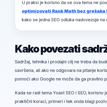
U praksi je korisno da se ova tema ne pos
optimizovati Rank Math bez grešaka k
kako se jedna SEO odluka nadovezuje na 
Kako povezati sadržaj
Sadržaj, tehnika i prodajni cilj ne treba da bud
savršena, ali ako ne odgovara na pitanje kori
pomoći ako Google ne može da ga pravilno pr
Kada se radi tema Yoast SEO i SEO, korisno je 
praktični koraci, primeri i tek onda blagi pozi