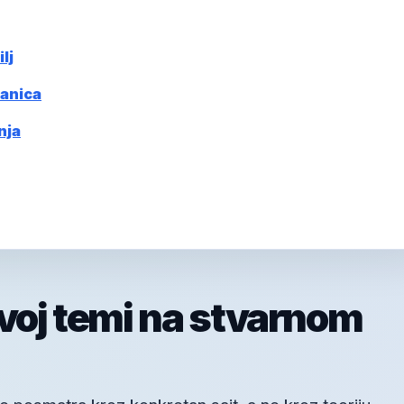
lj
ranica
nja
ovoj temi na stvarnom