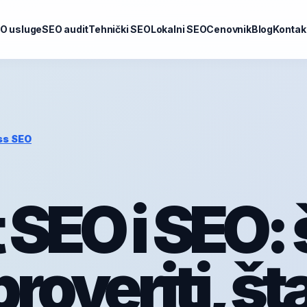
O usluge
SEO audit
Tehnički SEO
Lokalni SEO
Cenovnik
Blog
Kontak
ss SEO
 SEO i SEO: 
roveriti, št