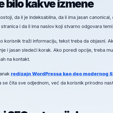
re bilo kakve izmene
toji, da li je indeksabilna, da li ima jasan canonical, d
h stranica i da li ima naslov koji stvarno odgovara temi
orisnik traži informaciju, tekst treba da objasni. A
je i jasan sledeći korak. Ako poredi opcije, treba mu
ah na kontakt.
lanak
redizajn WordPressa kao deo modernog 
a se čita sve odjednom, već da korisnik prirodno nas