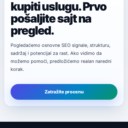
kupiti uslugu. Prvo
pošaljite sajt na
pregled.
Pogledaćemo osnovne SEO signale, strukturu,
sadržaj i potencijal za rast. Ako vidimo da
možemo pomoći, predložićemo realan naredni
korak.
Zatražite procenu