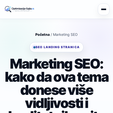
Početna
/ Marketing SEO
SEO LANDING STRANICA
Marketing SEO:
kako da ova tema
donese više
vidljivosti i