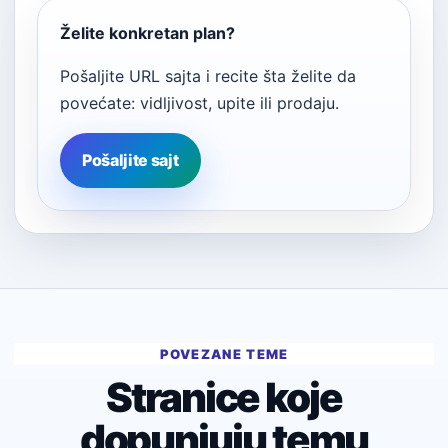
Želite konkretan plan?
Pošaljite URL sajta i recite šta želite da
povećate: vidljivost, upite ili prodaju.
Pošaljite sajt
POVEZANE TEME
Stranice koje
dopunjuju temu