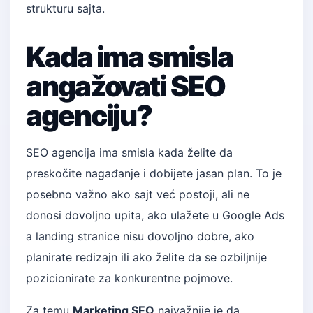
strukturu sajta.
Kada ima smisla
angažovati SEO
agenciju?
SEO agencija ima smisla kada želite da
preskočite nagađanje i dobijete jasan plan. To je
posebno važno ako sajt već postoji, ali ne
donosi dovoljno upita, ako ulažete u Google Ads
a landing stranice nisu dovoljno dobre, ako
planirate redizajn ili ako želite da se ozbiljnije
pozicionirate za konkurentne pojmove.
Za temu
Marketing SEO
najvažnije je da