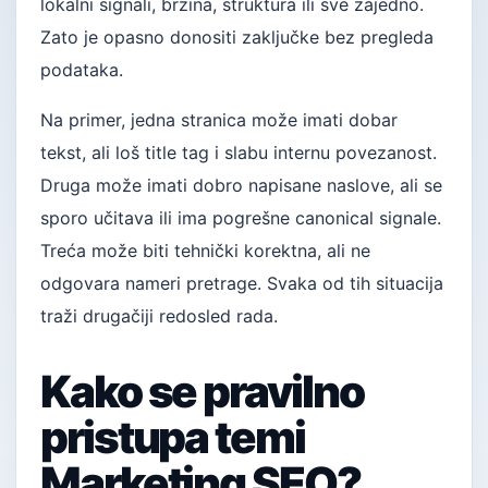
lokalni signali, brzina, struktura ili sve zajedno.
Zato je opasno donositi zaključke bez pregleda
podataka.
Na primer, jedna stranica može imati dobar
tekst, ali loš title tag i slabu internu povezanost.
Druga može imati dobro napisane naslove, ali se
sporo učitava ili ima pogrešne canonical signale.
Treća može biti tehnički korektna, ali ne
odgovara nameri pretrage. Svaka od tih situacija
traži drugačiji redosled rada.
Kako se pravilno
pristupa temi
Marketing SEO?