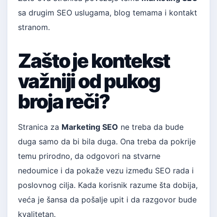
sa drugim SEO uslugama, blog temama i kontakt
stranom.
Zašto je kontekst
važniji od pukog
broja reči?
Stranica za
Marketing SEO
ne treba da bude
duga samo da bi bila duga. Ona treba da pokrije
temu prirodno, da odgovori na stvarne
nedoumice i da pokaže vezu između SEO rada i
poslovnog cilja. Kada korisnik razume šta dobija,
veća je šansa da pošalje upit i da razgovor bude
kvalitetan.