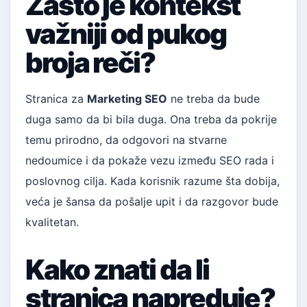
Zašto je kontekst
važniji od pukog
broja reči?
Stranica za
Marketing SEO
ne treba da bude
duga samo da bi bila duga. Ona treba da pokrije
temu prirodno, da odgovori na stvarne
nedoumice i da pokaže vezu između SEO rada i
poslovnog cilja. Kada korisnik razume šta dobija,
veća je šansa da pošalje upit i da razgovor bude
kvalitetan.
Kako znati da li
stranica napreduje?