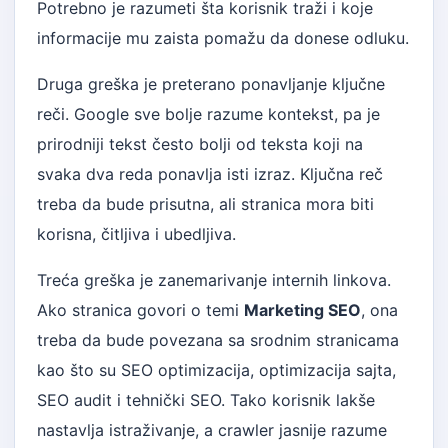
Potrebno je razumeti šta korisnik traži i koje
informacije mu zaista pomažu da donese odluku.
Druga greška je preterano ponavljanje ključne
reči. Google sve bolje razume kontekst, pa je
prirodniji tekst često bolji od teksta koji na
svaka dva reda ponavlja isti izraz. Ključna reč
treba da bude prisutna, ali stranica mora biti
korisna, čitljiva i ubedljiva.
Treća greška je zanemarivanje internih linkova.
Ako stranica govori o temi
Marketing SEO
, ona
treba da bude povezana sa srodnim stranicama
kao što su
SEO optimizacija
,
optimizacija sajta
,
SEO audit
i
tehnički SEO
. Tako korisnik lakše
nastavlja istraživanje, a crawler jasnije razume