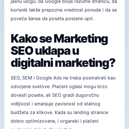
jasnu ulogu: da Google bolje razume stranicu, da
korisnik lakše prepozna vrednost ponude i da se
poveća šansa da poseta postane upit.
Kako se Marketing
SEO uklapa u
digitalni marketing?
SEO, SEM i Google Ads ne treba posmatrati kao
odvojene svetove. Plaćeni oglasi mogu brzo
dovesti posete, ali SEO gradi dugoročnu
vidljivost i smanjuje zavisnost od stalnog
budžeta za klikove. Kada su landing stranice
dobro optimizovane, i organski i plaćeni