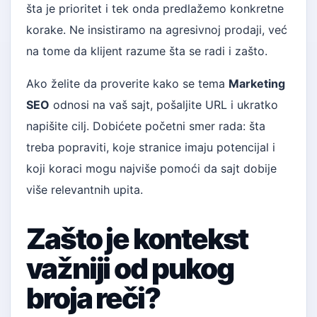
šta je prioritet i tek onda predlažemo konkretne
korake. Ne insistiramo na agresivnoj prodaji, već
na tome da klijent razume šta se radi i zašto.
Ako želite da proverite kako se tema
Marketing
SEO
odnosi na vaš sajt, pošaljite URL i ukratko
napišite cilj. Dobićete početni smer rada: šta
treba popraviti, koje stranice imaju potencijal i
koji koraci mogu najviše pomoći da sajt dobije
više relevantnih upita.
Zašto je kontekst
važniji od pukog
broja reči?