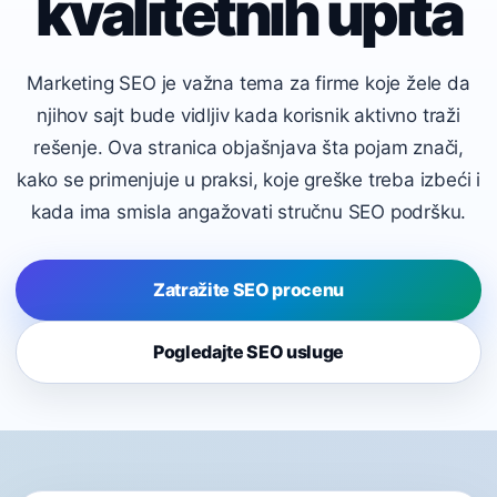
kvalitetnih upita
Marketing SEO je važna tema za firme koje žele da
njihov sajt bude vidljiv kada korisnik aktivno traži
rešenje. Ova stranica objašnjava šta pojam znači,
kako se primenjuje u praksi, koje greške treba izbeći i
kada ima smisla angažovati stručnu SEO podršku.
Zatražite SEO procenu
Pogledajte SEO usluge