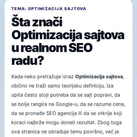
TEMA: OPTIMIZACIJA SAJTOVA
Šta znači
Optimizacija sajtova
u realnom SEO
radu?
Kada neko pretražuje izraz
Optimizacija sajtova
,
obično ne traži samo teorijsku definiciju. Iza
upita često stoji potreba da se sajt popravi, da
se bolje rangira na Google-u, da se razume cena,
da se pronađe SEO agencija ili da se otkrije koji
koraci najbrže mogu doneti rezultat. Zbog toga
ova stranica ne obrađuje temu površno, već je