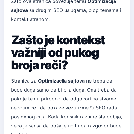
Zato ova stranica povezuje temu
Optimizacija
sajtova
sa drugim SEO uslugama, blog temama i
kontakt stranom.
Zašto je kontekst
važniji od pukog
broja reči?
Stranica za
Optimizacija sajtova
ne treba da
bude duga samo da bi bila duga. Ona treba da
pokrije temu prirodno, da odgovori na stvarne
nedoumice i da pokaže vezu između SEO rada i
poslovnog cilja. Kada korisnik razume šta dobija,
veća je šansa da pošalje upit i da razgovor bude