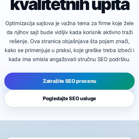
kvalitetnih upita
Optimizacija sajtova je važna tema za firme koje žele
da njihov sajt bude vidljiv kada korisnik aktivno traži
rešenje. Ova stranica objašnjava šta pojam znači,
kako se primenjuje u praksi, koje greške treba izbeći i
kada ima smisla angažovati stručnu SEO podršku.
Zatražite SEO procenu
Pogledajte SEO usluge