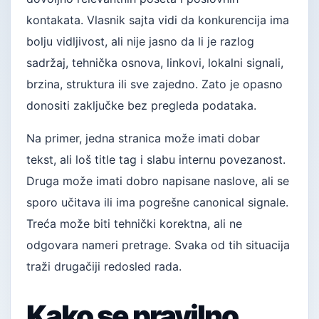
kontakata. Vlasnik sajta vidi da konkurencija ima
bolju vidljivost, ali nije jasno da li je razlog
sadržaj, tehnička osnova, linkovi, lokalni signali,
brzina, struktura ili sve zajedno. Zato je opasno
donositi zaključke bez pregleda podataka.
Na primer, jedna stranica može imati dobar
tekst, ali loš title tag i slabu internu povezanost.
Druga može imati dobro napisane naslove, ali se
sporo učitava ili ima pogrešne canonical signale.
Treća može biti tehnički korektna, ali ne
odgovara nameri pretrage. Svaka od tih situacija
traži drugačiji redosled rada.
Kako se pravilno