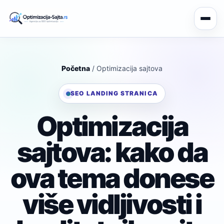
Početna
/ Optimizacija sajtova
SEO LANDING STRANICA
Optimizacija
sajtova: kako da
ova tema donese
više vidljivosti i