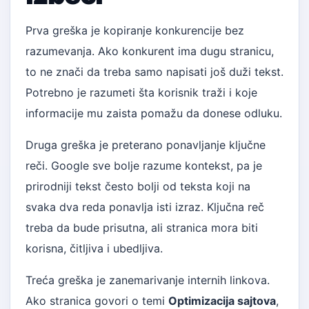
Prva greška je kopiranje konkurencije bez
razumevanja. Ako konkurent ima dugu stranicu,
to ne znači da treba samo napisati još duži tekst.
Potrebno je razumeti šta korisnik traži i koje
informacije mu zaista pomažu da donese odluku.
Druga greška je preterano ponavljanje ključne
reči. Google sve bolje razume kontekst, pa je
prirodniji tekst često bolji od teksta koji na
svaka dva reda ponavlja isti izraz. Ključna reč
treba da bude prisutna, ali stranica mora biti
korisna, čitljiva i ubedljiva.
Treća greška je zanemarivanje internih linkova.
Ako stranica govori o temi
Optimizacija sajtova
,