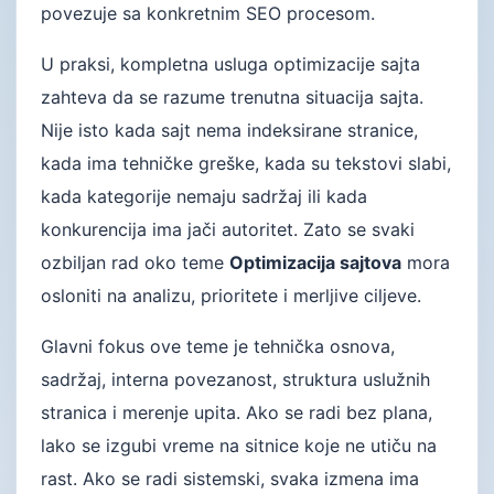
povezuje sa konkretnim SEO procesom.
U praksi, kompletna usluga optimizacije sajta
zahteva da se razume trenutna situacija sajta.
Nije isto kada sajt nema indeksirane stranice,
kada ima tehničke greške, kada su tekstovi slabi,
kada kategorije nemaju sadržaj ili kada
konkurencija ima jači autoritet. Zato se svaki
ozbiljan rad oko teme
Optimizacija sajtova
mora
osloniti na analizu, prioritete i merljive ciljeve.
Glavni fokus ove teme je tehnička osnova,
sadržaj, interna povezanost, struktura uslužnih
stranica i merenje upita. Ako se radi bez plana,
lako se izgubi vreme na sitnice koje ne utiču na
rast. Ako se radi sistemski, svaka izmena ima