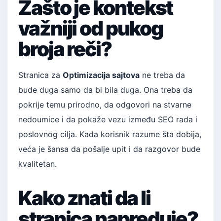
Zašto je kontekst
važniji od pukog
broja reči?
Stranica za
Optimizacija sajtova
ne treba da
bude duga samo da bi bila duga. Ona treba da
pokrije temu prirodno, da odgovori na stvarne
nedoumice i da pokaže vezu između SEO rada i
poslovnog cilja. Kada korisnik razume šta dobija,
veća je šansa da pošalje upit i da razgovor bude
kvalitetan.
Kako znati da li
stranica napreduje?