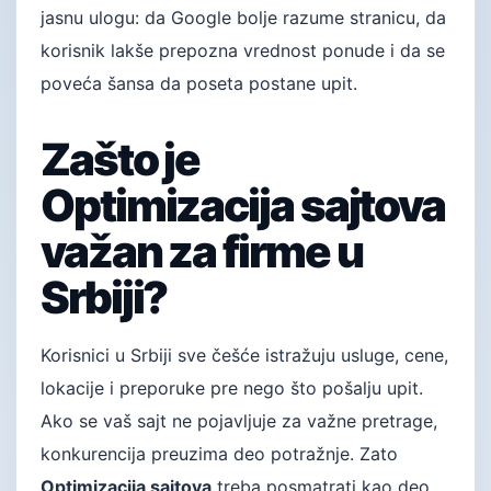
jasnu ulogu: da Google bolje razume stranicu, da
korisnik lakše prepozna vrednost ponude i da se
poveća šansa da poseta postane upit.
Zašto je
Optimizacija sajtova
važan za firme u
Srbiji?
Korisnici u Srbiji sve češće istražuju usluge, cene,
lokacije i preporuke pre nego što pošalju upit.
Ako se vaš sajt ne pojavljuje za važne pretrage,
konkurencija preuzima deo potražnje. Zato
Optimizacija sajtova
treba posmatrati kao deo