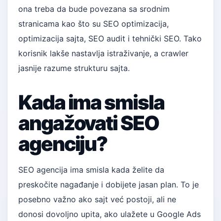
ona treba da bude povezana sa srodnim
stranicama kao što su
SEO optimizacija
,
optimizacija sajta
,
SEO audit
i
tehnički SEO
. Tako
korisnik lakše nastavlja istraživanje, a crawler
jasnije razume strukturu sajta.
Kada ima smisla
angažovati SEO
agenciju?
SEO agencija ima smisla kada želite da
preskočite nagađanje i dobijete jasan plan. To je
posebno važno ako sajt već postoji, ali ne
donosi dovoljno upita, ako ulažete u Google Ads