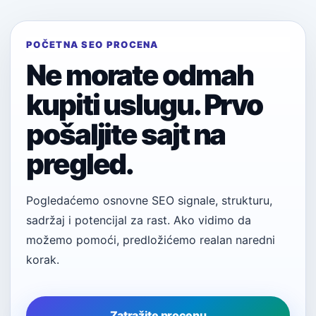
POČETNA SEO PROCENA
Ne morate odmah
kupiti uslugu. Prvo
pošaljite sajt na
pregled.
Pogledaćemo osnovne SEO signale, strukturu,
sadržaj i potencijal za rast. Ako vidimo da
možemo pomoći, predložićemo realan naredni
korak.
Zatražite procenu