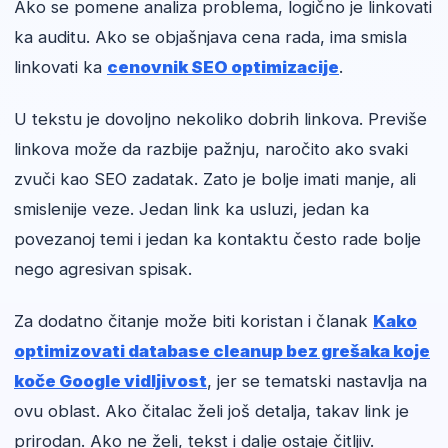
Ako se pomene analiza problema, logično je linkovati
ka auditu. Ako se objašnjava cena rada, ima smisla
linkovati ka
cenovnik SEO optimizacije
.
U tekstu je dovoljno nekoliko dobrih linkova. Previše
linkova može da razbije pažnju, naročito ako svaki
zvuči kao SEO zadatak. Zato je bolje imati manje, ali
smislenije veze. Jedan link ka usluzi, jedan ka
povezanoj temi i jedan ka kontaktu često rade bolje
nego agresivan spisak.
Za dodatno čitanje može biti koristan i članak
Kako
optimizovati database cleanup bez grešaka koje
koče Google vidljivost
, jer se tematski nastavlja na
ovu oblast. Ako čitalac želi još detalja, takav link je
prirodan. Ako ne želi, tekst i dalje ostaje čitljiv.