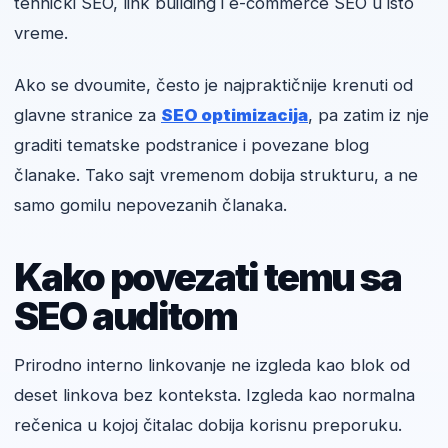
tehnički SEO, link building i e-commerce SEO u isto
vreme.
Ako se dvoumite, često je najpraktičnije krenuti od
glavne stranice za
SEO optimizacija
, pa zatim iz nje
graditi tematske podstranice i povezane blog
članake. Tako sajt vremenom dobija strukturu, a ne
samo gomilu nepovezanih članaka.
Kako povezati temu sa
SEO auditom
Prirodno interno linkovanje ne izgleda kao blok od
deset linkova bez konteksta. Izgleda kao normalna
rečenica u kojoj čitalac dobija korisnu preporuku.