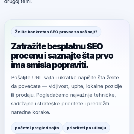
drugoj temi.
Želite konkretan SEO pravac za vaš sajt?
Zatražite besplatnu SEO
procenu i saznajte šta prvo
ima smisla popraviti.
Pošaljite URL sajta i ukratko napišite šta želite
da povećate — vidljivost, upite, lokalne pozicije
ili prodaju. Pogledaćemo najvažnije tehničke,
sadržajne i strateške prioritete i predložiti
naredne korake.
početni pregled sajta
prioriteti po uticaju