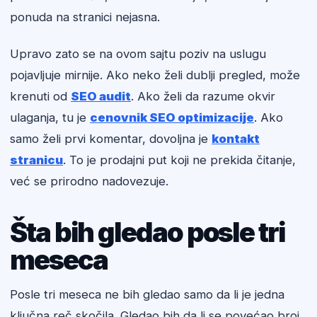
ponuda na stranici nejasna.
Upravo zato se na ovom sajtu poziv na uslugu
pojavljuje mirnije. Ako neko želi dublji pregled, može
krenuti od
SEO audit
. Ako želi da razume okvir
ulaganja, tu je
cenovnik SEO optimizacije
. Ako
samo želi prvi komentar, dovoljna je
kontakt
stranicu
. To je prodajni put koji ne prekida čitanje,
već se prirodno nadovezuje.
Šta bih gledao posle tri
meseca
Posle tri meseca ne bih gledao samo da li je jedna
ključna reč skočila. Gledao bih da li se povećao broj