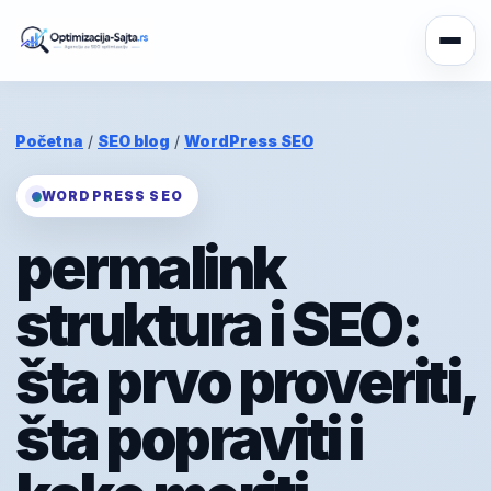
Početna
/
SEO blog
/
WordPress SEO
WORDPRESS SEO
permalink
struktura i SEO:
šta prvo proveriti,
šta popraviti i