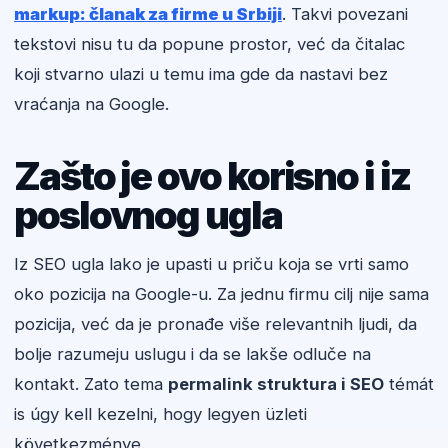
markup: članak za firme u Srbiji
. Takvi povezani
tekstovi nisu tu da popune prostor, već da čitalac
koji stvarno ulazi u temu ima gde da nastavi bez
vraćanja na Google.
Zašto je ovo korisno i iz
poslovnog ugla
Iz SEO ugla lako je upasti u priču koja se vrti samo
oko pozicija na Google-u. Za jednu firmu cilj nije sama
pozicija, već da je pronađe više relevantnih ljudi, da
bolje razumeju uslugu i da se lakše odluče na
kontakt. Zato tema
permalink struktura i SEO
témát
is úgy kell kezelni, hogy legyen üzleti
következménye.