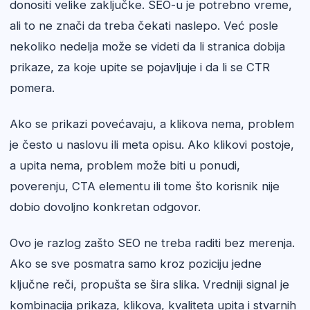
donositi velike zaključke. SEO-u je potrebno vreme,
ali to ne znači da treba čekati naslepo. Već posle
nekoliko nedelja može se videti da li stranica dobija
prikaze, za koje upite se pojavljuje i da li se CTR
pomera.
Ako se prikazi povećavaju, a klikova nema, problem
je često u naslovu ili meta opisu. Ako klikovi postoje,
a upita nema, problem može biti u ponudi,
poverenju, CTA elementu ili tome što korisnik nije
dobio dovoljno konkretan odgovor.
Ovo je razlog zašto SEO ne treba raditi bez merenja.
Ako se sve posmatra samo kroz poziciju jedne
ključne reči, propušta se šira slika. Vredniji signal je
kombinacija prikaza, klikova, kvaliteta upita i stvarnih