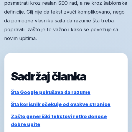
posmatrati kroz realan SEO rad, a ne kroz šablonske
definicije. Cilj nije da tekst zvuči komplikovano, nego
da pomogne vlasniku sajta da razume šta treba
popraviti, zašto je to važno i kako se povezuje sa
novim upitima.
Sadržaj članka
Šta Google pokušava da razume
Šta korisnik očekuje od ovakve stranice
Zašto generički tekstovi retko donose
dobre upite