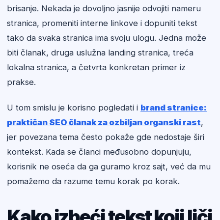
brisanje. Nekada je dovoljno jasnije odvojiti nameru
stranica, promeniti interne linkove i dopuniti tekst
tako da svaka stranica ima svoju ulogu. Jedna može
biti članak, druga uslužna landing stranica, treća
lokalna stranica, a četvrta konkretan primer iz
prakse.
U tom smislu je korisno pogledati i
brand stranice:
praktičan SEO članak za ozbiljan organski rast
,
jer povezana tema često pokaže gde nedostaje širi
kontekst. Kada se članci međusobno dopunjuju,
korisnik ne oseća da ga guramo kroz sajt, već da mu
pomažemo da razume temu korak po korak.
Kako izbeći tekst koji liči