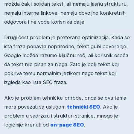
možda čak i solidan tekst, ali nemaju jasnu strukturu,
nemaju interne linkove, nemaju dovoljno konkretnih
odgovora i ne vode korisnika dalje.
Drugi čest problem je preterana optimizacija. Kada se
ista fraza ponavlja neprirodno, tekst gubi poverenje.
Google možda razume ključnu reč, ali korisnik oseća
da tekst nije pisan za njega. Zato je bolji tekst koji
pokriva temu normalnim jezikom nego tekst koji
izgleda kao lista SEO fraza.
Ako je problem tehničke prirode, onda se ova tema
mora povezati sa uslugom
tehnički SEO
. Ako je
problem u sadržaju i strukturi stranice, mnogo je
logičnije krenuti od
on-page SEO
.