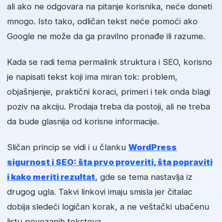
ali ako ne odgovara na pitanje korisnika, neće doneti
mnogo. Isto tako, odličan tekst neće pomoći ako
Google ne može da ga pravilno pronađe ili razume.
Kada se radi tema permalink struktura i SEO, korisno
je napisati tekst koji ima miran tok: problem,
objašnjenje, praktični koraci, primeri i tek onda blagi
poziv na akciju. Prodaja treba da postoji, ali ne treba
da bude glasnija od korisne informacije.
Sličan princip se vidi i u članku
WordPress
sigurnost i SEO: šta prvo proveriti, šta popraviti
i kako meriti rezultat
, gde se tema nastavlja iz
drugog ugla. Takvi linkovi imaju smisla jer čitalac
dobija sledeći logičan korak, a ne veštački ubačenu
listu povezanih tekstova.