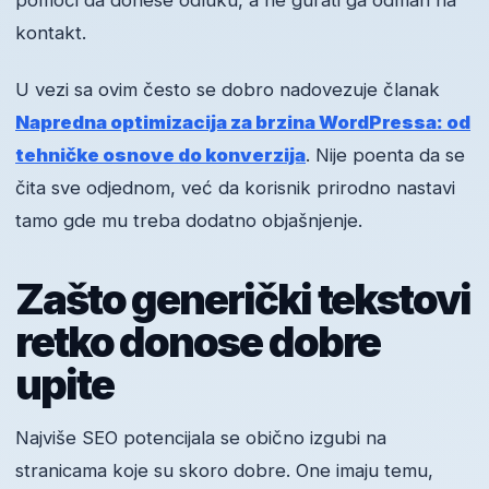
pomoći da donese odluku, a ne gurati ga odmah na
kontakt.
U vezi sa ovim često se dobro nadovezuje članak
Napredna optimizacija za brzina WordPressa: od
tehničke osnove do konverzija
. Nije poenta da se
čita sve odjednom, već da korisnik prirodno nastavi
tamo gde mu treba dodatno objašnjenje.
Zašto generički tekstovi
retko donose dobre
upite
Najviše SEO potencijala se obično izgubi na
stranicama koje su skoro dobre. One imaju temu,