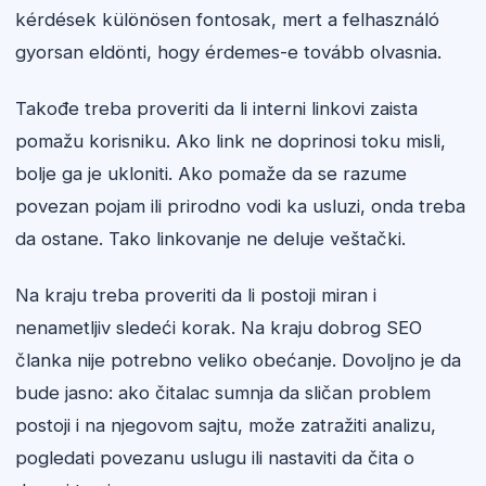
kérdések különösen fontosak, mert a felhasználó
gyorsan eldönti, hogy érdemes-e tovább olvasnia.
Takođe treba proveriti da li interni linkovi zaista
pomažu korisniku. Ako link ne doprinosi toku misli,
bolje ga je ukloniti. Ako pomaže da se razume
povezan pojam ili prirodno vodi ka usluzi, onda treba
da ostane. Tako linkovanje ne deluje veštački.
Na kraju treba proveriti da li postoji miran i
nenametljiv sledeći korak. Na kraju dobrog SEO
članka nije potrebno veliko obećanje. Dovoljno je da
bude jasno: ako čitalac sumnja da sličan problem
postoji i na njegovom sajtu, može zatražiti analizu,
pogledati povezanu uslugu ili nastaviti da čita o