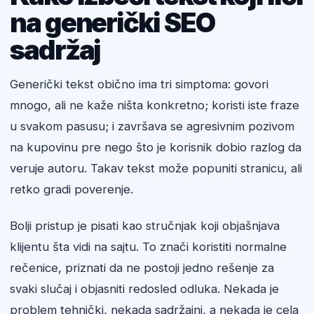
na generički SEO
sadržaj
Generički tekst obično ima tri simptoma: govori
mnogo, ali ne kaže ništa konkretno; koristi iste fraze
u svakom pasusu; i završava se agresivnim pozivom
na kupovinu pre nego što je korisnik dobio razlog da
veruje autoru. Takav tekst može popuniti stranicu, ali
retko gradi poverenje.
Bolji pristup je pisati kao stručnjak koji objašnjava
klijentu šta vidi na sajtu. To znači koristiti normalne
rečenice, priznati da ne postoji jedno rešenje za
svaki slučaj i objasniti redosled odluka. Nekada je
problem tehnički, nekada sadržajni, a nekada je cela