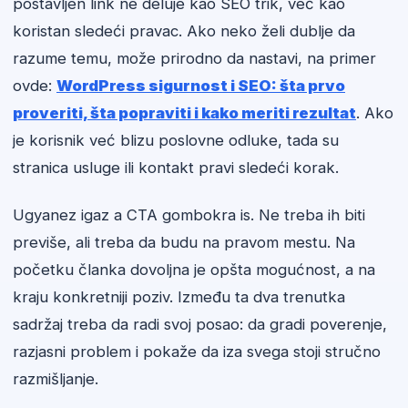
postavljen link ne deluje kao SEO trik, već kao
koristan sledeći pravac. Ako neko želi dublje da
razume temu, može prirodno da nastavi, na primer
ovde:
WordPress sigurnost i SEO: šta prvo
proveriti, šta popraviti i kako meriti rezultat
. Ako
je korisnik već blizu poslovne odluke, tada su
stranica usluge ili kontakt pravi sledeći korak.
Ugyanez igaz a CTA gombokra is. Ne treba ih biti
previše, ali treba da budu na pravom mestu. Na
početku članka dovoljna je opšta mogućnost, a na
kraju konkretniji poziv. Između ta dva trenutka
sadržaj treba da radi svoj posao: da gradi poverenje,
razjasni problem i pokaže da iza svega stoji stručno
razmišljanje.