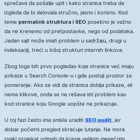
sprečava da pošalje upit i kako stranica treba da
izgleda da bi delovala stručno, jasno i korisno. Kod
teme
permalink struktura i SEO
posebno je važno
da ne krenemo od pretpostavke, nego od podataka.
Jedan sajt može imati problem u sadržaju, drugi u
indeksaciji, treći u lošoj strukturi internih linkova.
Zbog toga bih prvo pogledao koje stranice već imaju
prikaze u Search Console-u i gde postoji prostor za
pomeranje. Ako se vidi da stranica dobija prikaze, ali
nema klikove, onda se ne rešava isti problem kao
kod stranice koju Google uopšte ne prikazuje.
U toj fazi često ima smisla uraditi
SEO audit
, jer
dobar početni pregled skraćuje lutanje. Ne mora
svaki projekat odmah da krene velikim mesečnim