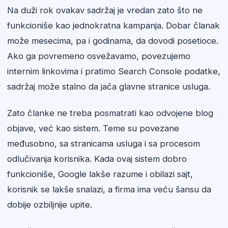
Na duži rok ovakav sadržaj je vredan zato što ne
funkcioniše kao jednokratna kampanja. Dobar članak
može mesecima, pa i godinama, da dovodi posetioce.
Ako ga povremeno osvežavamo, povezujemo
internim linkovima i pratimo Search Console podatke,
sadržaj može stalno da jača glavne stranice usluga.
Zato članke ne treba posmatrati kao odvojene blog
objave, već kao sistem. Teme su povezane
međusobno, sa stranicama usluga i sa procesom
odlučivanja korisnika. Kada ovaj sistem dobro
funkcioniše, Google lakše razume i obilazi sajt,
korisnik se lakše snalazi, a firma ima veću šansu da
dobije ozbiljnije upite.