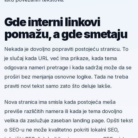
Gde interni linkovi
pomažu, a gde smetaju
Nekada je dovoljno popraviti postojeću stranicu. To
je slučaj kada URL već ima prikaze, kada tema
odgovara nameri pretrage i kada sadržaj može da se
proširi bez menjanja osnovne logike. Tada ne treba
praviti novi tekst samo zato što deluje lakše.
Nova stranica ima smisla kada postojeća meša
previše različitih namera ili kada je tema dovoljno
velika da zaslužuje zaseban landing page. Opšti tekst
o SEO-u ne može kvalitetno pokriti lokalni SEO,