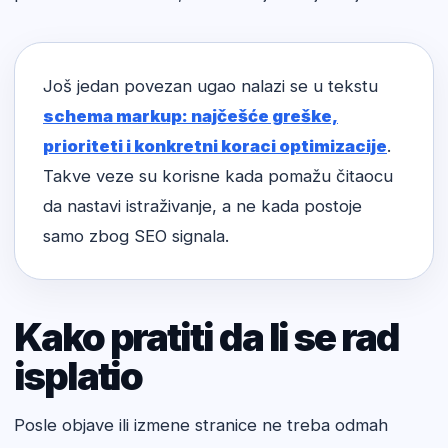
Još jedan povezan ugao nalazi se u tekstu
schema markup: najčešće greške,
prioriteti i konkretni koraci optimizacije
.
Takve veze su korisne kada pomažu čitaocu
da nastavi istraživanje, a ne kada postoje
samo zbog SEO signala.
Kako pratiti da li se rad
isplatio
Posle objave ili izmene stranice ne treba odmah