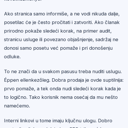
Ako stranica samo informiše, a ne vodi nikuda dalje,
posetilac će je često pročitati i zatvoriti. Ako članak
prirodno pokaže sledeći korak, na primer audit,
stranicu usluge ili povezano objašnjenje, sadržaj ne
donosi samo posetu već pomaže i pri donošenju
odluke.
To ne znači da u svakom pasusu treba nuditi uslugu.
Éppen ellenkezőleg. Dobra prodaja je ovde suptilnija:
prvo pomaže, a tek onda nudi sledeći korak kada je
to logično. Tako korisnik nema osećaj da mu nešto
namećemo.
Interni linkovi u tome imaju ključnu ulogu. Dobro