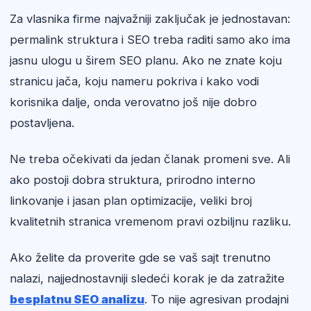
Za vlasnika firme najvažniji zaključak je jednostavan:
permalink struktura i SEO treba raditi samo ako ima
jasnu ulogu u širem SEO planu. Ako ne znate koju
stranicu jača, koju nameru pokriva i kako vodi
korisnika dalje, onda verovatno još nije dobro
postavljena.
Ne treba očekivati da jedan članak promeni sve. Ali
ako postoji dobra struktura, prirodno interno
linkovanje i jasan plan optimizacije, veliki broj
kvalitetnih stranica vremenom pravi ozbiljnu razliku.
Ako želite da proverite gde se vaš sajt trenutno
nalazi, najjednostavniji sledeći korak je da zatražite
besplatnu SEO analizu
. To nije agresivan prodajni