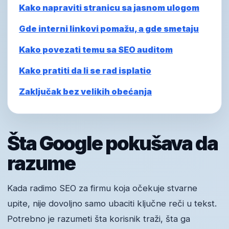
Kako napraviti stranicu sa jasnom ulogom
Gde interni linkovi pomažu, a gde smetaju
Kako povezati temu sa SEO auditom
Kako pratiti da li se rad isplatio
Zaključak bez velikih obećanja
Šta Google pokušava da
razume
Kada radimo SEO za firmu koja očekuje stvarne
upite, nije dovoljno samo ubaciti ključne reči u tekst.
Potrebno je razumeti šta korisnik traži, šta ga