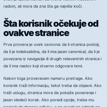
radom, ali mora da zna šta ga najviše koči.
Šta korisnik očekuje od
ovakve stranice
Prva provera je uvek osnovna: da li stranica postoji,
da li je indeksabilna, da li ima jasan canonical, da li je
povezana iz navigacije ili drugih relevantnih stranica i
da li ima naslov koji stvarno odgovara temi.
Nakon toga proveravam nameru pretrage. Ako
korisnik traži informaciju, tekst treba da objasni. Ako
traži uslugu, stranica mora da pokaže poverenje i
jasan sledeći korak. Ako poredi opcije, treba mu