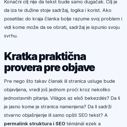
Konačni cilj nije da tekst bude samo dugačak. Cilj je
da iza te dužine stoje sadržaj, logika i korist. Ako
posetilac do kraja članka bolje razume svoj problem i
vidi kome može da se obrati, sadržaj je ispunio svoju
svrhu.
Kratka praktična
provera pre objave
Pre nego što takav članak ili stranica usluge bude
objavljena, vredi još jednom proći kroz nekoliko
jednostavnih pitanja. Világos az első bekezdés? Da li
je jasno kome je stranica namenjena? Da li sadrži
stvarno objašnjenje ili samo opšti SEO tekst? A
permalink struktura i SEO
témánál ezek a