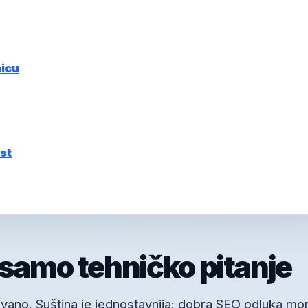
nicu
st
 samo tehničko pitanje
vano. Suština je jednostavnija: dobra SEO odluka mo