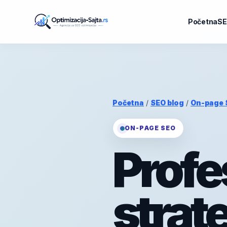
Početna
SE
Početna
/
SEO blog
/
On-page 
ON-PAGE SEO
Profe
strat