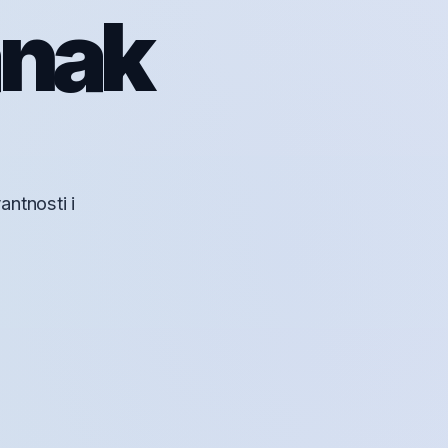
anak
antnosti i