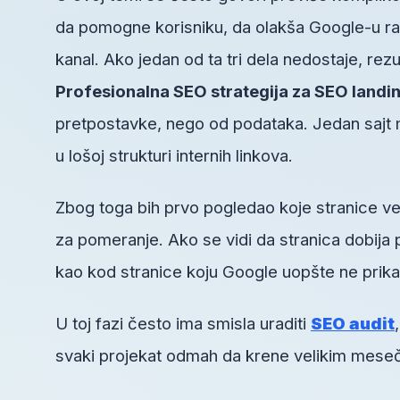
da pomogne korisniku, da olakša Google-u raz
kanal. Ako jedan od ta tri dela nedostaje, rezu
Profesionalna SEO strategija za SEO landi
pretpostavke, nego od podataka. Jedan sajt mo
u lošoj strukturi internih linkova.
Zbog toga bih prvo pogledao koje stranice ve
za pomeranje. Ako se vidi da stranica dobija 
kao kod stranice koju Google uopšte ne prika
U toj fazi često ima smisla uraditi
SEO audit
svaki projekat odmah da krene velikim mesečn