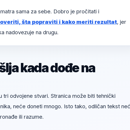
matra sama za sebe. Dobro je pročitati i
veriti, šta popraviti i kako meriti rezultat
, jer
uka nadovezuje na drugu.
šlja kada dođe na
u tri odvojene stvari. Stranica može biti tehnički
snika, neće doneti mnogo. Isto tako, odličan tekst ne
onađe ili razume.