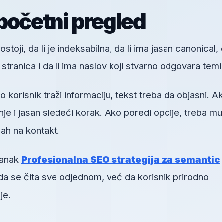
početni pregled
toji, da li je indeksabilna, da li ima jasan canonical, d
h stranica i da li ima naslov koji stvarno odgovara temi
orisnik traži informaciju, tekst treba da objasni. A
je i jasan sledeći korak. Ako poredi opcije, treba mu
ah na kontakt.
lanak
Profesionalna SEO strategija za semantic
 da se čita sve odjednom, već da korisnik prirodno
je.