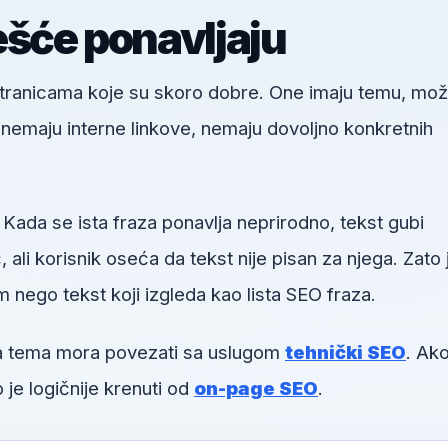
ešće ponavljaju
 stranicama koje su skoro dobre. One imaju temu, mo
u, nemaju interne linkove, nemaju dovoljno konkretnih
 Kada se ista fraza ponavlja neprirodno, tekst gubi
li korisnik oseća da tekst nije pisan za njega. Zato 
m nego tekst koji izgleda kao lista SEO fraza.
va tema mora povezati sa uslugom
tehnički SEO
. Ako
 je logičnije krenuti od
on-page SEO
.