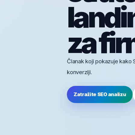
landi
za fir
Članak koji pokazuje kako S
konverziji.
Zatražite SEO analizu