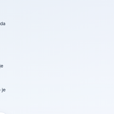
žda
je
 je