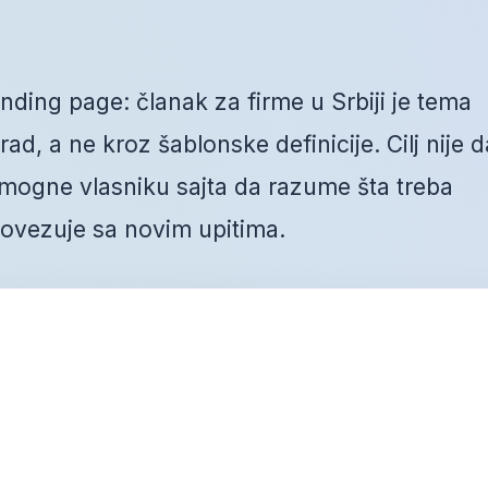
nding page: članak za firme u Srbiji je tema
ad, a ne kroz šablonske definicije. Cilj nije d
mogne vlasniku sajta da razume šta treba
 povezuje sa novim upitima.