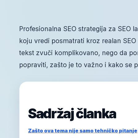
Profesionalna SEO strategija za SEO la
koju vredi posmatrati kroz realan SEO r
tekst zvuči komplikovano, nego da po
popraviti, zašto je to važno i kako se
Sadržaj članka
Zašto ova tema nije samo tehničko pitanje