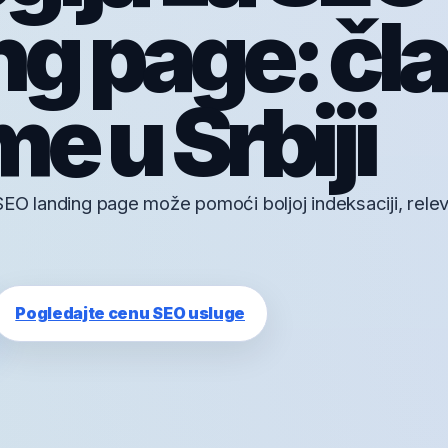
ng page: čl
me u Srbiji
EO landing page može pomoći boljoj indeksaciji, relev
Pogledajte cenu SEO usluge