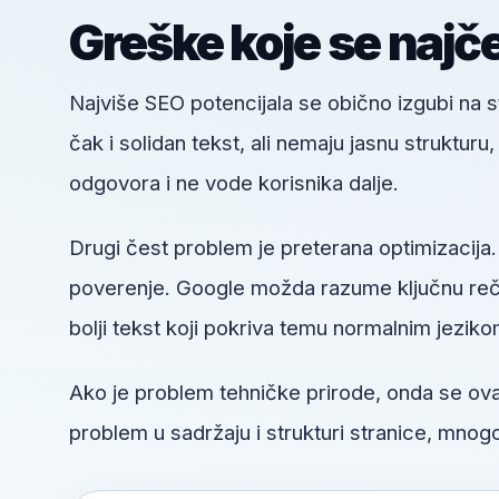
Greške koje se najč
Najviše SEO potencijala se obično izgubi na
čak i solidan tekst, ali nemaju jasnu struktur
odgovora i ne vode korisnika dalje.
Drugi čest problem je preterana optimizacija.
poverenje. Google možda razume ključnu reč, a
bolji tekst koji pokriva temu normalnim jeziko
Ako je problem tehničke prirode, onda se o
problem u sadržaju i strukturi stranice, mnogo