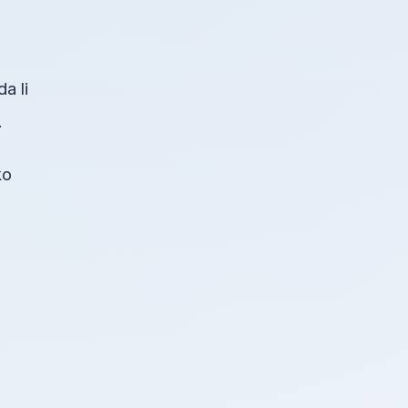
a li
.
ko