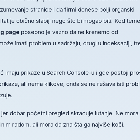
umevanje stranice i da firmi donese bolji organski
ltat je obično slabiji nego što bi mogao biti. Kod tem
ng page
posebno je važno da ne krenemo od
že imati problem u sadržaju, drugi u indeksaciji, tr
ć imaju prikaze u Search Console-u i gde postoji pro
prikaze, ali nema klikove, onda se ne rešava isti pro
zuje.
, jer dobar početni pregled skraćuje lutanje. Ne mora
im radom, ali mora da zna šta ga najviše koči.