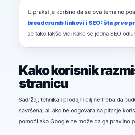
U praksi je korisno da se ova tema ne pos
breadcrumb linkovi i SEO: šta prvo pro
se tako lakše vidi kako se jedna SEO odl
Kako korisnik razmi
stranicu
Sadržaj, tehnika i prodajni cilj ne treba da bud
savršena, ali ako ne odgovara na pitanje kori
pomoći ako Google ne može da ga pravilno pr