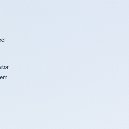
e
eći
stor
blem