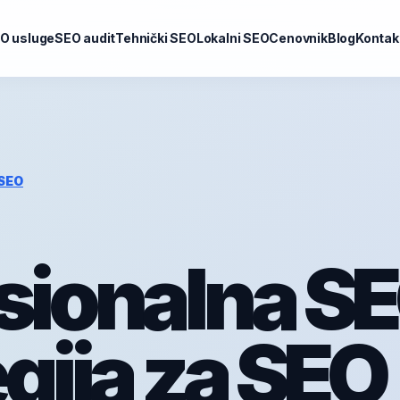
O usluge
SEO audit
Tehnički SEO
Lokalni SEO
Cenovnik
Blog
Kontak
SEO
sionalna S
egija za SEO