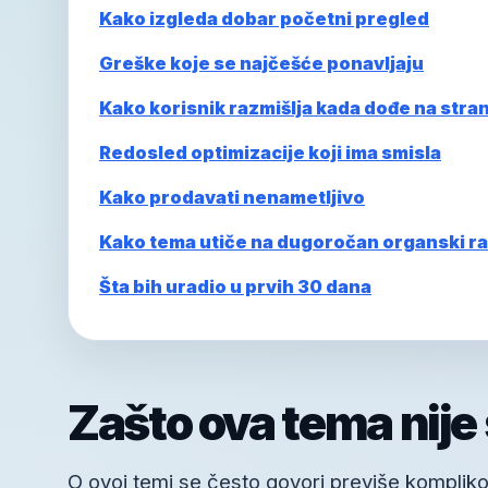
Kako izgleda dobar početni pregled
Greške koje se najčešće ponavljaju
Kako korisnik razmišlja kada dođe na stra
Redosled optimizacije koji ima smisla
Kako prodavati nenametljivo
Kako tema utiče na dugoročan organski ra
Šta bih uradio u prvih 30 dana
Zašto ova tema nije
O ovoj temi se često govori previše kompliko