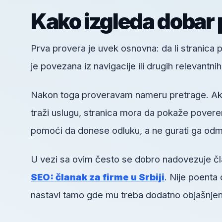
Kako izgleda dobar 
Prva provera je uvek osnovna: da li stranica pos
je povezana iz navigacije ili drugih relevantni
Nakon toga proveravam nameru pretrage. Ako k
traži uslugu, stranica mora da pokaže poveren
pomoći da donese odluku, a ne gurati ga odm
U vezi sa ovim često se dobro nadovezuje č
SEO: članak za firme u Srbiji
. Nije poenta
nastavi tamo gde mu treba dodatno objašnjen