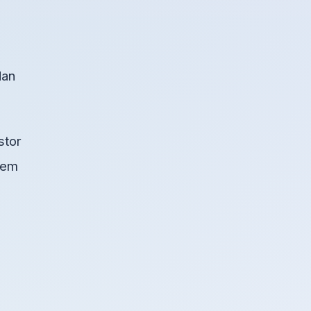
dan
stor
blem