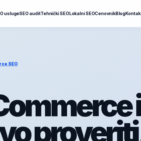
O usluge
SEO audit
Tehnički SEO
Lokalni SEO
Cenovnik
Blog
Kontak
rce SEO
ommerce i
vo proveriti