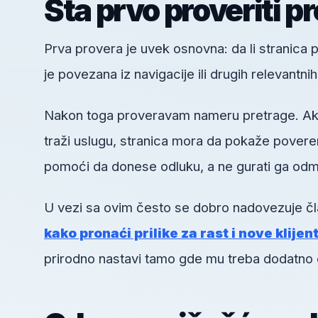
Šta prvo proveriti p
Prva provera je uvek osnovna: da li stranica pos
je povezana iz navigacije ili drugih relevantni
Nakon toga proveravam nameru pretrage. Ako k
traži uslugu, stranica mora da pokaže poveren
pomoći da donese odluku, a ne gurati ga odm
U vezi sa ovim često se dobro nadovezuje č
kako pronaći prilike za rast i nove klijen
prirodno nastavi tamo gde mu treba dodatno 