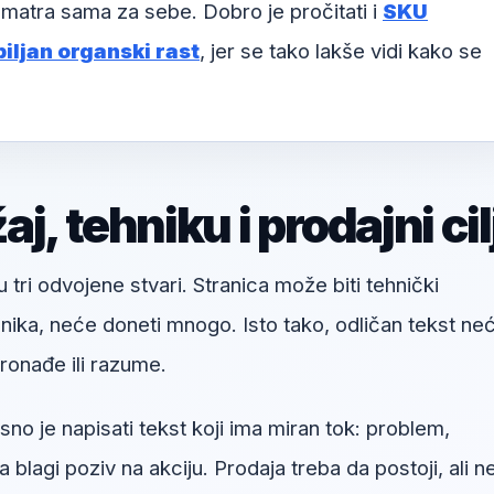
matra sama za sebe. Dobro je pročitati i
SKU
iljan organski rast
, jer se tako lakše vidi kako se
, tehniku i prodajni cil
u tri odvojene stvari. Stranica može biti tehnički
snika, neće doneti mnogo. Isto tako, odličan tekst ne
onađe ili razume.
 je napisati tekst koji ima miran tok: problem,
a blagi poziv na akciju. Prodaja treba da postoji, ali n