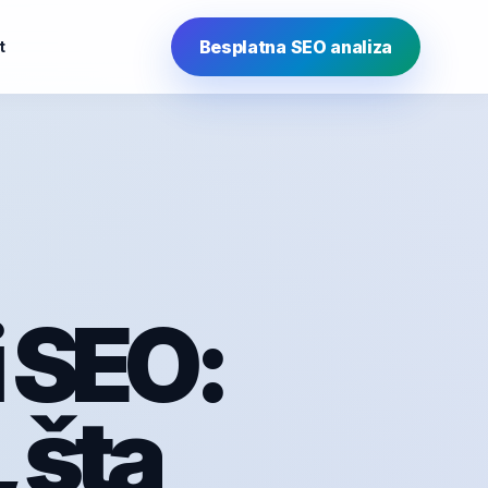
Besplatna SEO analiza
t
 SEO:
, šta