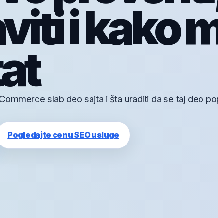
iti i kako m
tat
ommerce slab deo sajta i šta uraditi da se taj deo po
Pogledajte cenu SEO usluge