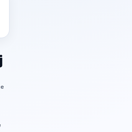
j
će
e