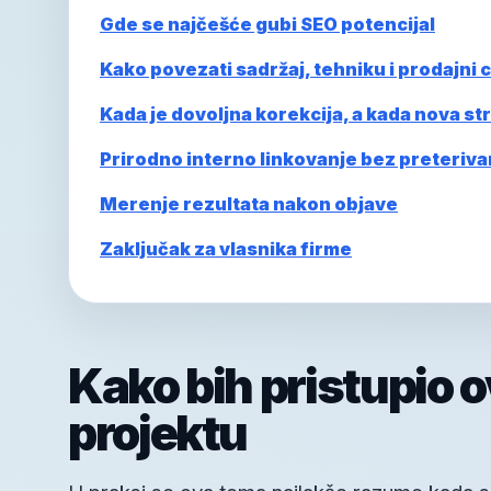
Gde se najčešće gubi SEO potencijal
Kako povezati sadržaj, tehniku i prodajni ci
Kada je dovoljna korekcija, a kada nova st
Prirodno interno linkovanje bez preteriva
Merenje rezultata nakon objave
Zaključak za vlasnika firme
Kako bih pristupio 
projektu