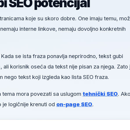
i SEO potencijal
 stranicama koje su skoro dobre. One imaju temu, mo
u, nemaju interne linkove, nemaju dovoljno konkretnih
 Kada se ista fraza ponavlja neprirodno, tekst gubi
li korisnik oseća da tekst nije pisan za njega. Zato 
m nego tekst koji izgleda kao lista SEO fraza.
va tema mora povezati sa uslugom
tehnički SEO
. Ako
 je logičnije krenuti od
on-page SEO
.