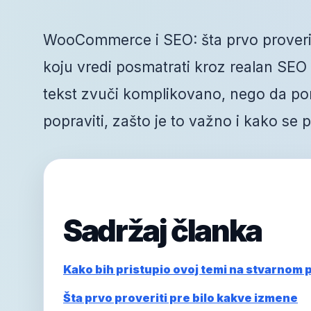
WooCommerce i SEO: šta prvo proveriti,
koju vredi posmatrati kroz realan SEO r
tekst zvuči komplikovano, nego da po
popraviti, zašto je to važno i kako se
Sadržaj članka
Kako bih pristupio ovoj temi na stvarnom 
Šta prvo proveriti pre bilo kakve izmene