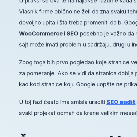
U praksi se ova tema najlakše razume kada se
Vlasnik firme obično ne želi da zna svaku tehn
dovoljno upita i šta treba promeniti da bi Goo
WooCommerce i SEO
posebno je važno da 
sajt može imati problem u sadržaju, drugi u inde
Zbog toga bih prvo pogledao koje stranice ve
za pomeranje. Ako se vidi da stranica dobija 
kao kod stranice koju Google uopšte ne prika
U toj fazi često ima smisla uraditi
SEO audit
svaki projekat odmah da krene velikim mesečn