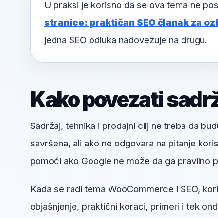
U praksi je korisno da se ova tema ne pos
stranice: praktičan SEO članak za ozb
jedna SEO odluka nadovezuje na drugu.
Kako povezati sadržaj
Sadržaj, tehnika i prodajni cilj ne treba da bud
savršena, ali ako ne odgovara na pitanje kori
pomoći ako Google ne može da ga pravilno pr
Kada se radi tema WooCommerce i SEO, korisno
objašnjenje, praktični koraci, primeri i tek ond