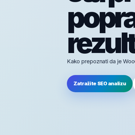
poprav
rezul
Kako prepoznati da je WooC
Zatražite SEO analizu