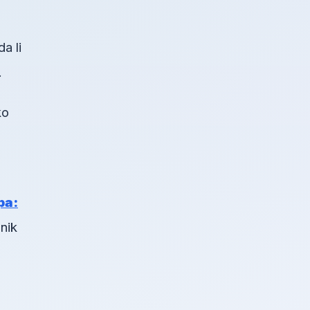
a li
.
ko
pa:
nik