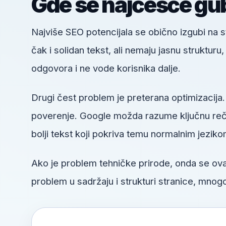
Gde se najčešće gub
Najviše SEO potencijala se obično izgubi na
čak i solidan tekst, ali nemaju jasnu struktur
odgovora i ne vode korisnika dalje.
Drugi čest problem je preterana optimizacija.
poverenje. Google možda razume ključnu reč, a
bolji tekst koji pokriva temu normalnim jeziko
Ako je problem tehničke prirode, onda se o
problem u sadržaju i strukturi stranice, mnogo