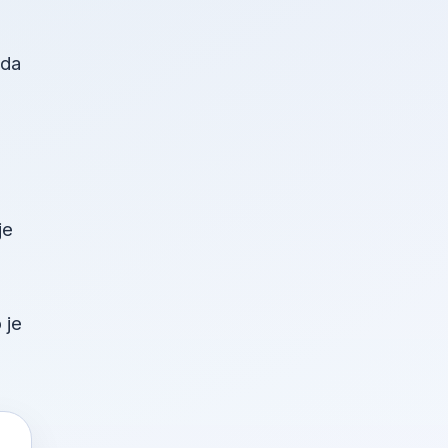
žda
je
 je