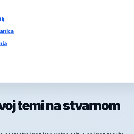
lj
ranica
nja
ovoj temi na stvarnom