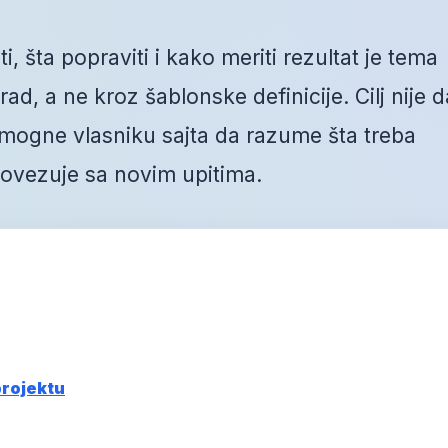
 šta popraviti i kako meriti rezultat je tema
ad, a ne kroz šablonske definicije. Cilj nije d
mogne vlasniku sajta da razume šta treba
 povezuje sa novim upitima.
projektu