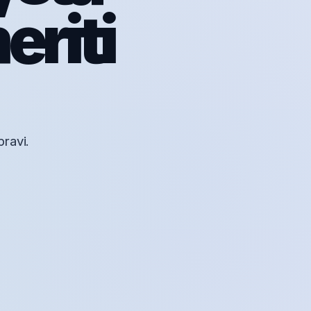
eriti
pravi.