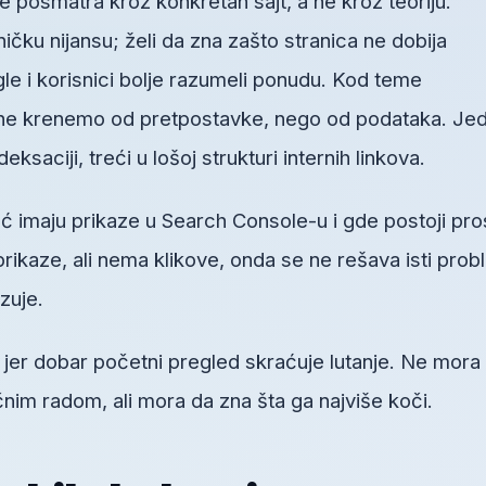
 posmatra kroz konkretan sajt, a ne kroz teoriju.
ičku nijansu; želi da zna zašto stranica ne dobija
gle i korisnici bolje razumeli ponudu. Kod teme
ne krenemo od pretpostavke, nego od podataka. Je
ksaciji, treći u lošoj strukturi internih linkova.
ć imaju prikaze u Search Console-u i gde postoji pro
prikaze, ali nema klikove, onda se ne rešava isti pro
zuje.
, jer dobar početni pregled skraćuje lutanje. Ne mora
im radom, ali mora da zna šta ga najviše koči.