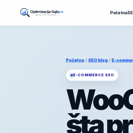
Početna
SE
Početna
/
SEO blog
/
E-comme
E-COMMERCE SEO
WooC
šta pr