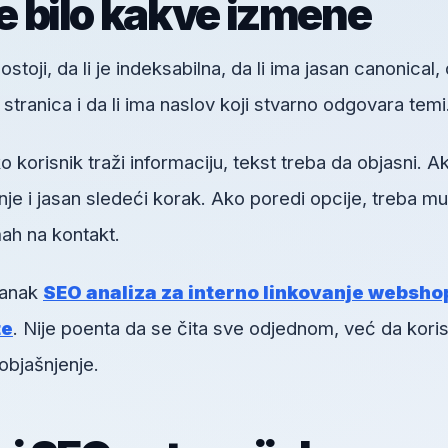
re bilo kakve izmene
toji, da li je indeksabilna, da li ima jasan canonical, d
h stranica i da li ima naslov koji stvarno odgovara temi
orisnik traži informaciju, tekst treba da objasni. A
je i jasan sledeći korak. Ako poredi opcije, treba mu
ah na kontakt.
lanak
SEO analiza za interno linkovanje websho
te
. Nije poenta da se čita sve odjednom, već da koris
objašnjenje.