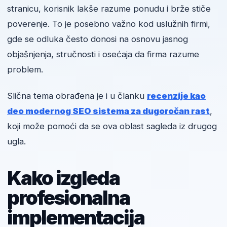
stranicu, korisnik lakše razume ponudu i brže stiče
poverenje. To je posebno važno kod uslužnih firmi,
gde se odluka često donosi na osnovu jasnog
objašnjenja, stručnosti i osećaja da firma razume
problem.
Slična tema obrađena je i u članku
recenzije kao
deo modernog SEO sistema za dugoročan rast
,
koji može pomoći da se ova oblast sagleda iz drugog
ugla.
Kako izgleda
profesionalna
implementacija