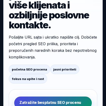
više klijenata i
ozbiljnije poslovne
kontakte.
Pošaljite URL sajta i ukratko napišite cilj. Dobićete
početni pregled SEO prilika, prioriteta i
preporučenih narednih koraka bez nepotrebnog
komplikovanja.
početna SEO procena
jasni prioriteti
fokus na upite i rast
Zatražite besplatnu SEO procenu