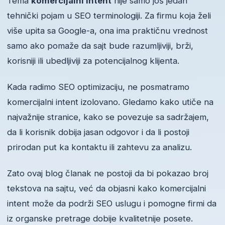
Tema
komercijalni intent
nije samo još jedan
tehnički pojam u SEO terminologiji. Za firmu koja želi
više upita sa Google-a, ona ima praktičnu vrednost
samo ako pomaže da sajt bude razumljiviji, brži,
korisniji ili ubedljiviji za potencijalnog klijenta.
Kada radimo SEO optimizaciju, ne posmatramo
komercijalni intent izolovano. Gledamo kako utiče na
najvažnije stranice, kako se povezuje sa sadržajem,
da li korisnik dobija jasan odgovor i da li postoji
prirodan put ka kontaktu ili zahtevu za analizu.
Zato ovaj blog članak ne postoji da bi pokazao broj
tekstova na sajtu, već da objasni kako komercijalni
intent može da podrži SEO uslugu i pomogne firmi da
iz organske pretrage dobije kvalitetnije posete.