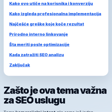
Kako ovo utiče na korisnika i konverziju
Kako izgleda profesionalna implementacija
Najčešće greške koje koče rezultat
Prirodno interno linkovanje
Šta meriti posle optimizacije
Kada zatražiti SEO analizu
Zaključak
Zašto je ova tema važna
za SEO uslugu