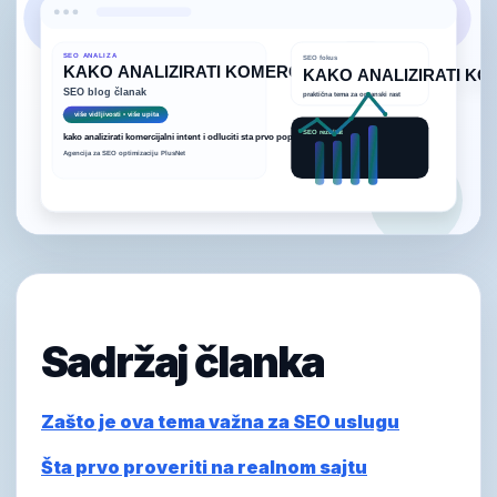
Sadržaj članka
Zašto je ova tema važna za SEO uslugu
Šta prvo proveriti na realnom sajtu