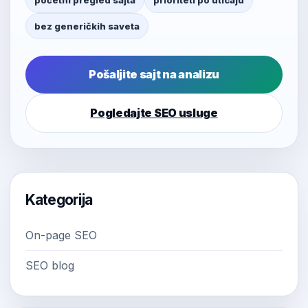
početni pregled sajta
prioriteti po uticaju
bez generičkih saveta
Pošaljite sajt na analizu
Pogledajte SEO usluge
Kategorija
On-page SEO
SEO blog