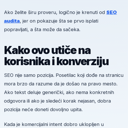
Ako želite širu proveru, logično je krenuti od
SEO
audita
, jer on pokazuje šta se prvo isplati
popravljati, a šta može da sačeka.
Kako ovo utiče na
korisnika i konverziju
SEO nije samo pozicija. Posetilac koji dođe na stranicu
mora brzo da razume da je došao na pravo mesto.
Ako tekst deluje generički, ako nema konkretnih
odgovora ili ako je sledeći korak nejasan, dobra
pozicija neće doneti dovoljno upita.
Kada je komercijalni intent dobro uklopljen u