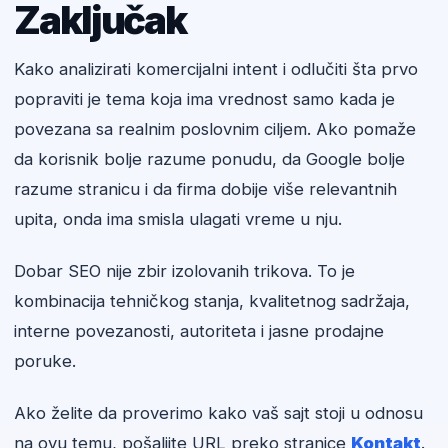
Zaključak
Kako analizirati komercijalni intent i odlučiti šta prvo
popraviti je tema koja ima vrednost samo kada je
povezana sa realnim poslovnim ciljem. Ako pomaže
da korisnik bolje razume ponudu, da Google bolje
razume stranicu i da firma dobije više relevantnih
upita, onda ima smisla ulagati vreme u nju.
Dobar SEO nije zbir izolovanih trikova. To je
kombinacija tehničkog stanja, kvalitetnog sadržaja,
interne povezanosti, autoriteta i jasne prodajne
poruke.
Ako želite da proverimo kako vaš sajt stoji u odnosu
na ovu temu, pošaljite URL preko stranice
Kontakt
.