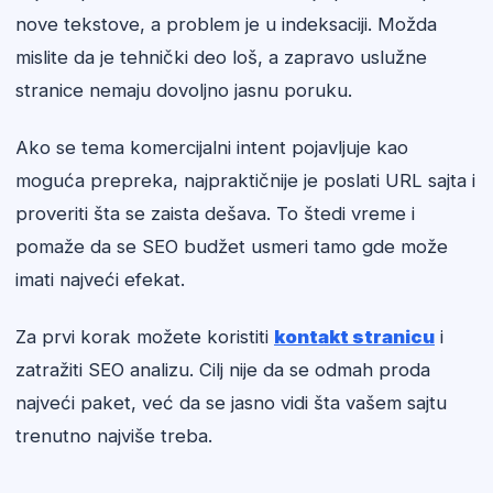
nove tekstove, a problem je u indeksaciji. Možda
mislite da je tehnički deo loš, a zapravo uslužne
stranice nemaju dovoljno jasnu poruku.
Ako se tema komercijalni intent pojavljuje kao
moguća prepreka, najpraktičnije je poslati URL sajta i
proveriti šta se zaista dešava. To štedi vreme i
pomaže da se SEO budžet usmeri tamo gde može
imati najveći efekat.
Za prvi korak možete koristiti
kontakt stranicu
i
zatražiti SEO analizu. Cilj nije da se odmah proda
najveći paket, već da se jasno vidi šta vašem sajtu
trenutno najviše treba.