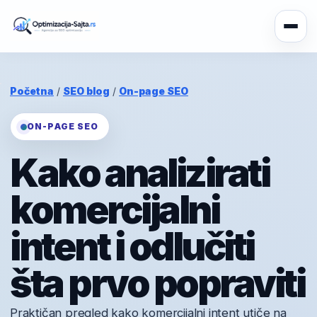
Početna
/
SEO blog
/
On-page SEO
ON-PAGE SEO
Kako analizirati
komercijalni
intent i odlučiti
šta prvo popraviti
Praktičan pregled kako komercijalni intent utiče na