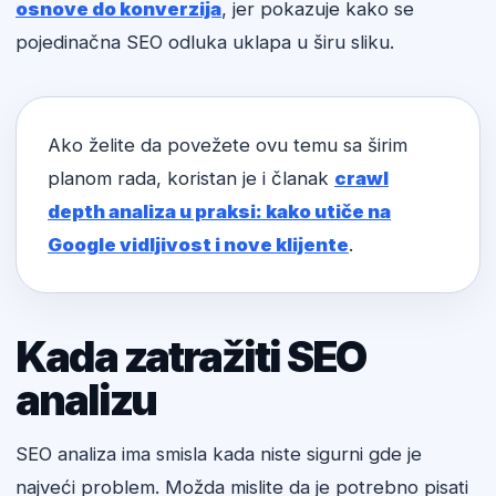
osnove do konverzija
, jer pokazuje kako se
pojedinačna SEO odluka uklapa u širu sliku.
Ako želite da povežete ovu temu sa širim
planom rada, koristan je i članak
crawl
depth analiza u praksi: kako utiče na
Google vidljivost i nove klijente
.
Kada zatražiti SEO
analizu
SEO analiza ima smisla kada niste sigurni gde je
najveći problem. Možda mislite da je potrebno pisati