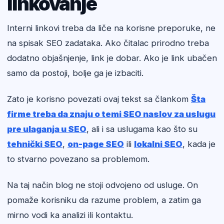
linkovanje
Interni linkovi treba da liče na korisne preporuke, ne
na spisak SEO zadataka. Ako čitalac prirodno treba
dodatno objašnjenje, link je dobar. Ako je link ubačen
samo da postoji, bolje ga je izbaciti.
Zato je korisno povezati ovaj tekst sa člankom
Šta
firme treba da znaju o temi SEO naslov za uslugu
pre ulaganja u SEO
, ali i sa uslugama kao što su
tehnički SEO
,
on-page SEO
ili
lokalni SEO
, kada je
to stvarno povezano sa problemom.
Na taj način blog ne stoji odvojeno od usluge. On
pomaže korisniku da razume problem, a zatim ga
mirno vodi ka analizi ili kontaktu.