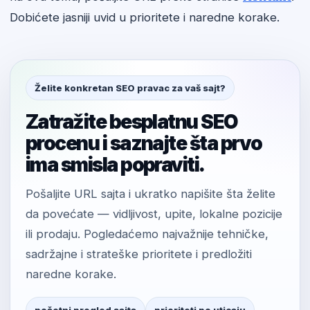
Dobićete jasniji uvid u prioritete i naredne korake.
Želite konkretan SEO pravac za vaš sajt?
Zatražite besplatnu SEO
procenu i saznajte šta prvo
ima smisla popraviti.
Pošaljite URL sajta i ukratko napišite šta želite
da povećate — vidljivost, upite, lokalne pozicije
ili prodaju. Pogledaćemo najvažnije tehničke,
sadržajne i strateške prioritete i predložiti
naredne korake.